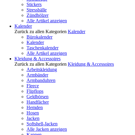
Stickers
Stressbälle
Zündhölzer
Alle Artikel anzeigen
Kalender
Zurück zu allen Kategorien
Kalender
Bürokalender
Kalender
Taschenkalender
Alle Artikel anzeigen
Kleidung & Accessoires
Zurück zu allen Kategorien
Kleidung & Accessoires
Arbeitskleidung
Armbänder
Armbanduhren
Fleece
Flipflops
Geldbörsen
Handfächer
Hemden
Hosen
Jacken
Softshell-Jacken
Alle Jacken anzeigen
Kappen