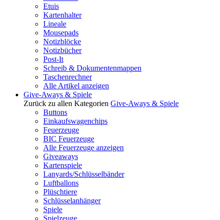
Etuis
Kartenhalter
Lineale
Mousepads
Notizblöcke
Notizbücher
Post-It
Schreib & Dokumentenmappen
Taschenrechner
Alle Artikel anzeigen
Give-Aways & Spiele
Zurück zu allen Kategorien
Give-Aways & Spiele
Buttons
Einkaufswagenchips
Feuerzeuge
BIC Feuerzeuge
Alle Feuerzeuge anzeigen
Giveaways
Kartenspiele
Lanyards/Schlüsselbänder
Luftballons
Plüschtiere
Schlüsselanhänger
Spiele
Spielzeuge