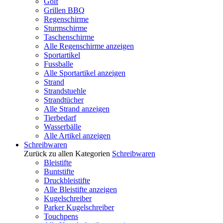
Golf
Grillen BBQ
Regenschirme
Sturmschirme
Taschenschirme
Alle Regenschirme anzeigen
Sportartikel
Fussballe
Alle Sportartikel anzeigen
Strand
Strandstuehle
Strandtücher
Alle Strand anzeigen
Tierbedarf
Wasserbälle
Alle Artikel anzeigen
Schreibwaren
Zurück zu allen Kategorien
Schreibwaren
Bleistifte
Buntstifte
Druckbleistifte
Alle Bleistifte anzeigen
Kugelschreiber
Parker Kugelschreiber
Touchpens