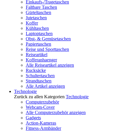
Einkaufs-/Tragetaschen
Faltbare Taschen
Gürteltaschen
Jutetaschen
Koffer
Kühltaschen
Laptoptaschen
Obst- & Gemüsetaschen
Papiertaschen
Reise und Sporttaschen
Reiseartikel
Kofferanhaenger
Alle Reiseartikel anzeigen
Rucksäcke
Schultertaschen
Strandtaschen
Alle Artikel anzeigen
Technologie
Zurück zu allen Kategorien
Technologie
Computerzubehör
Webcam-Cover
Alle Computerzubehör anzeigen
Gadgets
Action-Kameras
Fitness-Armbänder