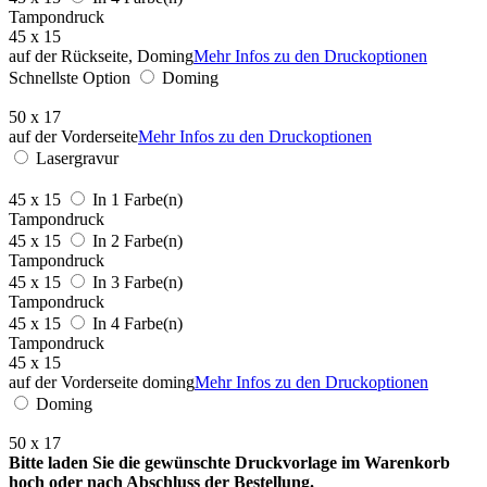
Tampondruck
45 x 15
auf der Rückseite, Doming
Mehr Infos zu den Druckoptionen
Schnellste Option
Doming
50 x 17
auf der Vorderseite
Mehr Infos zu den Druckoptionen
Lasergravur
45 x 15
In 1 Farbe(n)
Tampondruck
45 x 15
In 2 Farbe(n)
Tampondruck
45 x 15
In 3 Farbe(n)
Tampondruck
45 x 15
In 4 Farbe(n)
Tampondruck
45 x 15
auf der Vorderseite doming
Mehr Infos zu den Druckoptionen
Doming
50 x 17
Bitte laden Sie die gewünschte Druckvorlage im Warenkorb
hoch oder nach Abschluss der Bestellung.