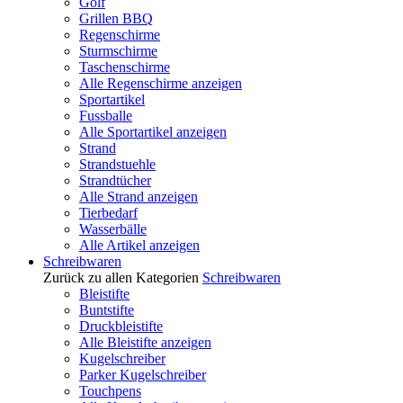
Golf
Grillen BBQ
Regenschirme
Sturmschirme
Taschenschirme
Alle Regenschirme anzeigen
Sportartikel
Fussballe
Alle Sportartikel anzeigen
Strand
Strandstuehle
Strandtücher
Alle Strand anzeigen
Tierbedarf
Wasserbälle
Alle Artikel anzeigen
Schreibwaren
Zurück zu allen Kategorien
Schreibwaren
Bleistifte
Buntstifte
Druckbleistifte
Alle Bleistifte anzeigen
Kugelschreiber
Parker Kugelschreiber
Touchpens