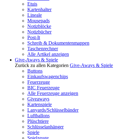
Etuis
Kartenhalter
Lineale
Mousepads
Notizblöcke
Notizbücher
Post-It
Schreib & Dokumentenmappen
Taschenrechner
Alle Artikel anzeigen
Give-Aways & Spiele
Zurück zu allen Kategorien
Give-Aways & Spiele
Buttons
Einkaufswagenchips
Feuerzeuge
BIC Feuerzeuge
Alle Feuerzeuge anzeigen
Giveaways
Kartenspiele
Lanyards/Schlüsselbänder
Luftballons
Plüschtiere
Schlüsselanhänger
Spiele
Spielzeuge