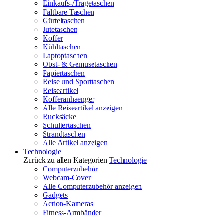
Einkaufs-/Tragetaschen
Faltbare Taschen
Gürteltaschen
Jutetaschen
Koffer
Kühltaschen
Laptoptaschen
Obst- & Gemüsetaschen
Papiertaschen
Reise und Sporttaschen
Reiseartikel
Kofferanhaenger
Alle Reiseartikel anzeigen
Rucksäcke
Schultertaschen
Strandtaschen
Alle Artikel anzeigen
Technologie
Zurück zu allen Kategorien
Technologie
Computerzubehör
Webcam-Cover
Alle Computerzubehör anzeigen
Gadgets
Action-Kameras
Fitness-Armbänder