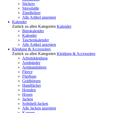
Stickers
Stressbälle
Zündhölzer
Alle Artikel anzeigen
Kalender
Zurück zu allen Kategorien
Kalender
Bürokalender
Kalender
Taschenkalender
Alle Artikel anzeigen
Kleidung & Accessoires
Zurück zu allen Kategorien
Kleidung & Accessoires
Arbeitskleidung
Armbänder
Armbanduhren
Fleece
Flipflops
Geldbörsen
Handfächer
Hemden
Hosen
Jacken
Softshell-Jacken
Alle Jacken anzeigen
Kappen