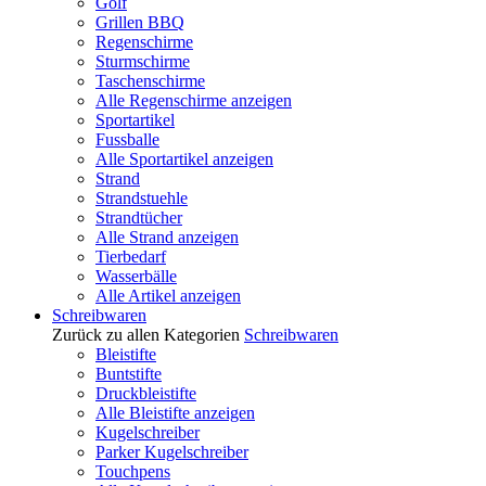
Golf
Grillen BBQ
Regenschirme
Sturmschirme
Taschenschirme
Alle Regenschirme anzeigen
Sportartikel
Fussballe
Alle Sportartikel anzeigen
Strand
Strandstuehle
Strandtücher
Alle Strand anzeigen
Tierbedarf
Wasserbälle
Alle Artikel anzeigen
Schreibwaren
Zurück zu allen Kategorien
Schreibwaren
Bleistifte
Buntstifte
Druckbleistifte
Alle Bleistifte anzeigen
Kugelschreiber
Parker Kugelschreiber
Touchpens