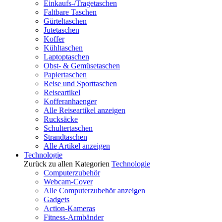
Einkaufs-/Tragetaschen
Faltbare Taschen
Gürteltaschen
Jutetaschen
Koffer
Kühltaschen
Laptoptaschen
Obst- & Gemüsetaschen
Papiertaschen
Reise und Sporttaschen
Reiseartikel
Kofferanhaenger
Alle Reiseartikel anzeigen
Rucksäcke
Schultertaschen
Strandtaschen
Alle Artikel anzeigen
Technologie
Zurück zu allen Kategorien
Technologie
Computerzubehör
Webcam-Cover
Alle Computerzubehör anzeigen
Gadgets
Action-Kameras
Fitness-Armbänder