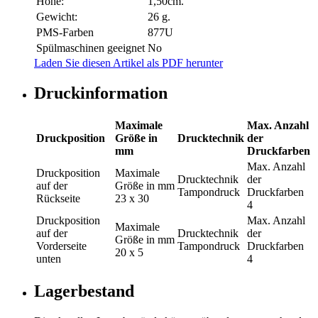
Höhe:
1,50cm.
Gewicht:
26 g.
PMS-Farben
877U
Spülmaschinen geeignet
No
Laden Sie diesen Artikel als PDF herunter
Druckinformation
Maximale
Max. Anzahl
Druckposition
Größe in
Drucktechnik
der
mm
Druckfarben
Max. Anzahl
Druckposition
Maximale
Drucktechnik
der
auf der
Größe in mm
Tampondruck
Druckfarben
Rückseite
23 x 30
4
Druckposition
Max. Anzahl
Maximale
auf der
Drucktechnik
der
Größe in mm
Vorderseite
Tampondruck
Druckfarben
20 x 5
unten
4
Lagerbestand