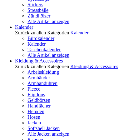
Stickers
Stressbälle
Zündhölzer
Alle Artikel anzeigen
Kalender
Zurück zu allen Kategorien
Kalender
Bürokalender
Kalender
Taschenkalender
Alle Artikel anzeigen
Kleidung & Accessoires
Zurück zu allen Kategorien
Kleidung & Accessoires
Arbeitskleidung
Armbänder
Armbanduhren
Fleece
Flipflops
Geldbörsen
Handfächer
Hemden
Hosen
Jacken
Softshell-Jacken
Alle Jacken anzeigen
Kappen