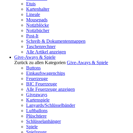
Etuis
Kartenhalter
Lineale
Mousepads
Notizblöcke
Notizbücher
Post-It
Schreib & Dokumentenmappen
Taschenrechner
Alle Artikel anzeigen
Give-Aways & Spiele
Zurück zu allen Kategorien
Give-Aways & Spiele
Buttons
Einkaufswagenchips
Feuerzeuge
BIC Feuerzeuge
Alle Feuerzeuge anzeigen
Giveaways
Kartenspiele
Lanyards/Schlüsselbänder
Luftballons
Plüschtiere
Schlüsselanhänger
Spiele
Spielzeuge