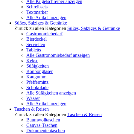
Alle Kugelschreiber anzeigen
Schreibsets
Textmarker
Alle Artikel anzeigen
Süßes, Salziges & Getränke
Zurück zu allen Kategorien
Süßes, Salziges & Getränke
Gastronomiebedarf
Bierdeckel
Servietten
Tabletts
Alle Gastronomiebedarf anzeigen
Kekse
Süßigkeiten
Bonbongläser
Kaugummi
Pfefferminz
Schokolade
Alle Süßigkeiten anzeigen
Wasser
Alle Artikel anzeigen
Taschen & Reisen
Zurück zu allen Kategorien
Taschen & Reisen
Baumwolltaschen
Canvas-Taschen
Dokumententaschen