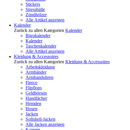
Stickers
Stressbälle
Zündhölzer
Alle Artikel anzeigen
Kalender
Zurück zu allen Kategorien
Kalender
Bürokalender
Kalender
Taschenkalender
Alle Artikel anzeigen
Kleidung & Accessoires
Zurück zu allen Kategorien
Kleidung & Accessoires
Arbeitskleidung
Armbänder
Armbanduhren
Fleece
Flipflops
Geldbörsen
Handfächer
Hemden
Hosen
Jacken
Softshell-Jacken
Alle Jacken anzeigen
Kappen