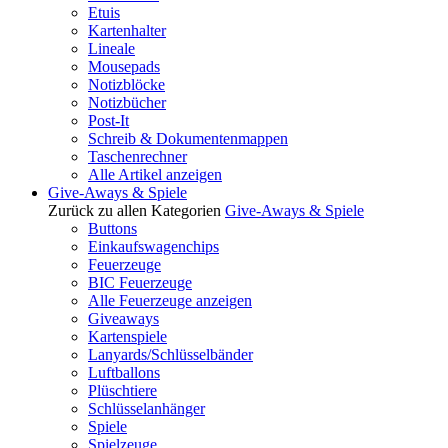
Etuis
Kartenhalter
Lineale
Mousepads
Notizblöcke
Notizbücher
Post-It
Schreib & Dokumentenmappen
Taschenrechner
Alle Artikel anzeigen
Give-Aways & Spiele
Zurück zu allen Kategorien
Give-Aways & Spiele
Buttons
Einkaufswagenchips
Feuerzeuge
BIC Feuerzeuge
Alle Feuerzeuge anzeigen
Giveaways
Kartenspiele
Lanyards/Schlüsselbänder
Luftballons
Plüschtiere
Schlüsselanhänger
Spiele
Spielzeuge