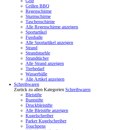
Golf
Grillen BBQ
Regenschirme
Sturmschirme
Taschenschirme
Alle Regenschirme anzeigen
Sportartikel
Fussballe
Alle Sportartikel anzeigen
Strand
Strandstuehle
Strandtücher
Alle Strand anzeigen
Tierbedarf
Wasserbälle
Alle Artikel anzeigen
Schreibwaren
Zurück zu allen Kategorien
Schreibwaren
Bleistifte
Buntstifte
Druckbleistifte
Alle Bleistifte anzeigen
Kugelschreiber
Parker Kugelschreiber
Touchpens