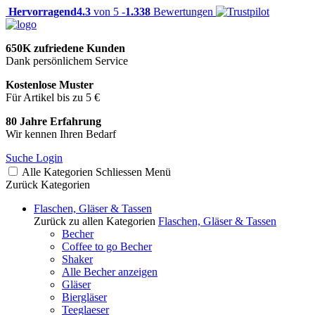
Hervorragend
4.3
von 5 -
1.338
Bewertungen
650K zufriedene Kunden
Dank persönlichem Service
Kostenlose Muster
Für Artikel bis zu 5 €
80 Jahre Erfahrung
Wir kennen Ihren Bedarf
Suche
Login
Alle Kategorien
Schliessen
Menü
Zurück
Kategorien
Flaschen, Gläser & Tassen
Zurück zu allen Kategorien
Flaschen, Gläser & Tassen
Becher
Coffee to go Becher
Shaker
Alle Becher anzeigen
Gläser
Biergläser
Teeglaeser