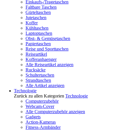
Einkaufs-/Tragetaschen
Faltbare Taschen
Gürteltaschen
Jutetaschen
Koffer
Kühltaschen
Laptoptaschen
Obst- & Gemüsetaschen
Papiertaschen
Reise und Sporttaschen
Reiseartikel
Kofferanhaenger
Alle Reiseartikel anzeigen
Rucksäcke
Schultertaschen
Strandtaschen
Alle Artikel anzeigen
Technologie
Zurück zu allen Kategorien
Technologie
Computerzubehör
Webcam-Cover
Alle Computerzubehör anzeigen
Gadgets
Action-Kameras
Fitness-Armbänder