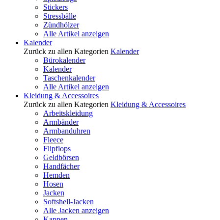
Stickers
Stressbälle
Zündhölzer
Alle Artikel anzeigen
Kalender
Zurück zu allen Kategorien
Kalender
Bürokalender
Kalender
Taschenkalender
Alle Artikel anzeigen
Kleidung & Accessoires
Zurück zu allen Kategorien
Kleidung & Accessoires
Arbeitskleidung
Armbänder
Armbanduhren
Fleece
Flipflops
Geldbörsen
Handfächer
Hemden
Hosen
Jacken
Softshell-Jacken
Alle Jacken anzeigen
Kappen