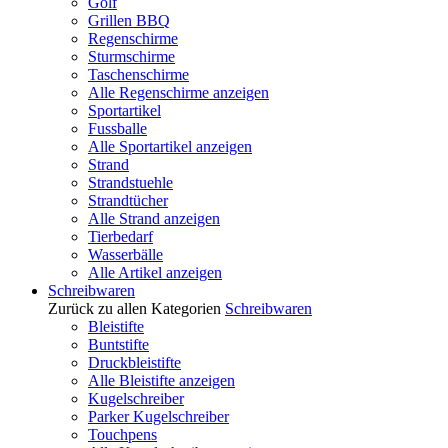
Golf
Grillen BBQ
Regenschirme
Sturmschirme
Taschenschirme
Alle Regenschirme anzeigen
Sportartikel
Fussballe
Alle Sportartikel anzeigen
Strand
Strandstuehle
Strandtücher
Alle Strand anzeigen
Tierbedarf
Wasserbälle
Alle Artikel anzeigen
Schreibwaren
Zurück zu allen Kategorien
Schreibwaren
Bleistifte
Buntstifte
Druckbleistifte
Alle Bleistifte anzeigen
Kugelschreiber
Parker Kugelschreiber
Touchpens