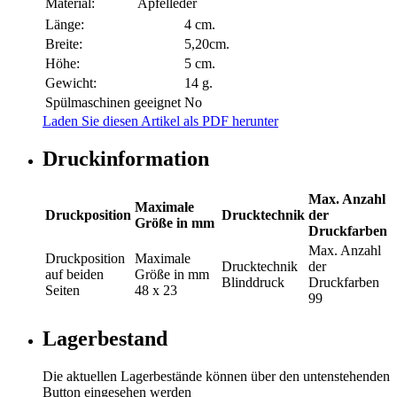
Material:
Apfelleder
Länge:
4 cm.
Breite:
5,20cm.
Höhe:
5 cm.
Gewicht:
14 g.
Spülmaschinen geeignet
No
Laden Sie diesen Artikel als PDF herunter
Druckinformation
Max. Anzahl
Maximale
Druckposition
Drucktechnik
der
Größe in mm
Druckfarben
Max. Anzahl
Druckposition
Maximale
Drucktechnik
der
auf beiden
Größe in mm
Blinddruck
Druckfarben
Seiten
48 x 23
99
Lagerbestand
Die aktuellen Lagerbestände können über den untenstehenden
Button eingesehen werden