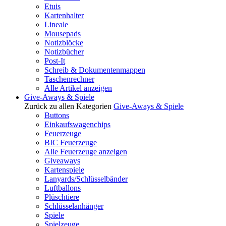
Etuis
Kartenhalter
Lineale
Mousepads
Notizblöcke
Notizbücher
Post-It
Schreib & Dokumentenmappen
Taschenrechner
Alle Artikel anzeigen
Give-Aways & Spiele
Zurück zu allen Kategorien
Give-Aways & Spiele
Buttons
Einkaufswagenchips
Feuerzeuge
BIC Feuerzeuge
Alle Feuerzeuge anzeigen
Giveaways
Kartenspiele
Lanyards/Schlüsselbänder
Luftballons
Plüschtiere
Schlüsselanhänger
Spiele
Spielzeuge