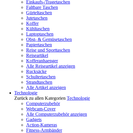
Einkaufs-/Tragetaschen
Faltbare Taschen
Gürteltaschen
Jutetaschen
Koffer
Kühltaschen
Laptoptaschen
Obst- & Gemüsetaschen
Papiertaschen
Reise und Sporttaschen
Reiseartikel
Kofferanhaenger
Alle Reiseartikel anzeigen
Rucksäcke
Schultertaschen
Strandtaschen
Alle Artikel anzeigen
Technologie
Zurück zu allen Kategorien
Technologie
Computerzubehör
Webcam-Cover
Alle Computerzubehör anzeigen
Gadgets
Action-Kameras
Fitness-Armbänder