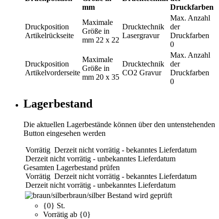
mm
Druckfarben
Max. Anzahl
Maximale
Druckposition
Drucktechnik
der
Größe in
Artikelrückseite
Lasergravur
Druckfarben
mm
22 x 22
0
Max. Anzahl
Maximale
Druckposition
Drucktechnik
der
Größe in
Artikelvorderseite
CO2 Gravur
Druckfarben
mm
20 x 35
0
Lagerbestand
Die aktuellen Lagerbestände können über den untenstehenden
Button eingesehen werden
Vorrätig
Derzeit nicht vorrätig - bekanntes Lieferdatum
Derzeit nicht vorrätig - unbekanntes Lieferdatum
Gesamten Lagerbestand prüfen
Vorrätig
Derzeit nicht vorrätig - bekanntes Lieferdatum
Derzeit nicht vorrätig - unbekanntes Lieferdatum
braun/silber
Bestand wird geprüft
{0} St.
Vorrätig ab {0}