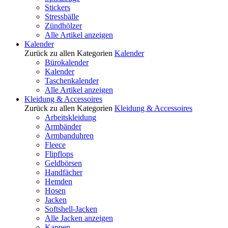
Stickers
Stressbälle
Zündhölzer
Alle Artikel anzeigen
Kalender
Zurück zu allen Kategorien
Kalender
Bürokalender
Kalender
Taschenkalender
Alle Artikel anzeigen
Kleidung & Accessoires
Zurück zu allen Kategorien
Kleidung & Accessoires
Arbeitskleidung
Armbänder
Armbanduhren
Fleece
Flipflops
Geldbörsen
Handfächer
Hemden
Hosen
Jacken
Softshell-Jacken
Alle Jacken anzeigen
Kappen