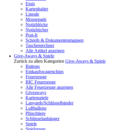
Etuis
Kartenhalter
Lineale
Mousepads
Notizblöcke
Notizbücher
Post-It
Schreib & Dokumentenmappen
Taschenrechner
Alle Artikel anzeigen
Give-Aways & Spiele
Zurück zu allen Kategorien
Give-Aways & Spiele
Buttons
Einkaufswagenchips
Feuerzeuge
BIC Feuerzeuge
Alle Feuerzeuge anzeigen
Giveaways
Kartenspiele
Lanyards/Schlüsselbänder
Luftballons
Plüschtiere
Schlüsselanhänger
Spiele
Spielzeuge