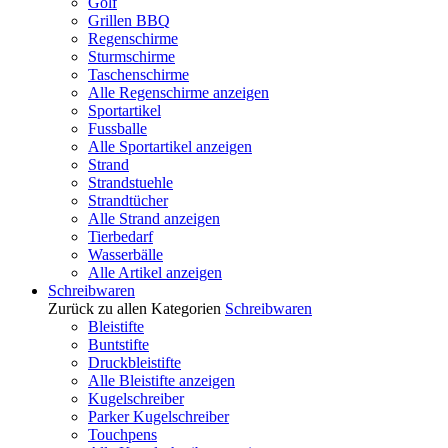
Golf
Grillen BBQ
Regenschirme
Sturmschirme
Taschenschirme
Alle Regenschirme anzeigen
Sportartikel
Fussballe
Alle Sportartikel anzeigen
Strand
Strandstuehle
Strandtücher
Alle Strand anzeigen
Tierbedarf
Wasserbälle
Alle Artikel anzeigen
Schreibwaren
Zurück zu allen Kategorien
Schreibwaren
Bleistifte
Buntstifte
Druckbleistifte
Alle Bleistifte anzeigen
Kugelschreiber
Parker Kugelschreiber
Touchpens