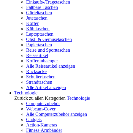
Einkaufs-/Tragetaschen
Faltbare Taschen
Gürteltaschen
Jutetaschen
Koffer
Kühltaschen
Laptoptaschen
Obst- & Gemüsetaschen
Papiertaschen
Reise und Sporttaschen
Reiseartikel
Kofferanhaenger
Alle Reiseartikel anzeigen
Rucksäcke
Schultertaschen
Strandtaschen
Alle Artikel anzeigen
Technologie
Zurück zu allen Kategorien
Technologie
Computerzubehör
Webcam-Cover
Alle Computerzubehör anzeigen
Gadgets
Action-Kameras
Fitness-Armbänder