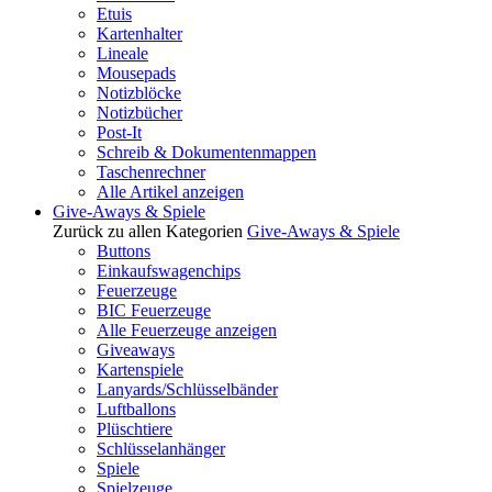
Etuis
Kartenhalter
Lineale
Mousepads
Notizblöcke
Notizbücher
Post-It
Schreib & Dokumentenmappen
Taschenrechner
Alle Artikel anzeigen
Give-Aways & Spiele
Zurück zu allen Kategorien
Give-Aways & Spiele
Buttons
Einkaufswagenchips
Feuerzeuge
BIC Feuerzeuge
Alle Feuerzeuge anzeigen
Giveaways
Kartenspiele
Lanyards/Schlüsselbänder
Luftballons
Plüschtiere
Schlüsselanhänger
Spiele
Spielzeuge