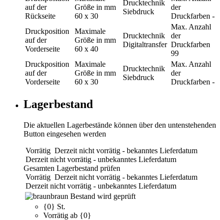
Drucktechnik
auf der
Größe in mm
der
Siebdruck
Rückseite
60 x 30
Druckfarben
-
Max. Anzahl
Druckposition
Maximale
Drucktechnik
der
auf der
Größe in mm
Digitaltransfer
Druckfarben
Vorderseite
60 x 40
99
Druckposition
Maximale
Max. Anzahl
Drucktechnik
auf der
Größe in mm
der
Siebdruck
Vorderseite
60 x 30
Druckfarben
-
Lagerbestand
Die aktuellen Lagerbestände können über den untenstehenden
Button eingesehen werden
Vorrätig
Derzeit nicht vorrätig - bekanntes Lieferdatum
Derzeit nicht vorrätig - unbekanntes Lieferdatum
Gesamten Lagerbestand prüfen
Vorrätig
Derzeit nicht vorrätig - bekanntes Lieferdatum
Derzeit nicht vorrätig - unbekanntes Lieferdatum
braun
Bestand wird geprüft
{0} St.
Vorrätig ab {0}