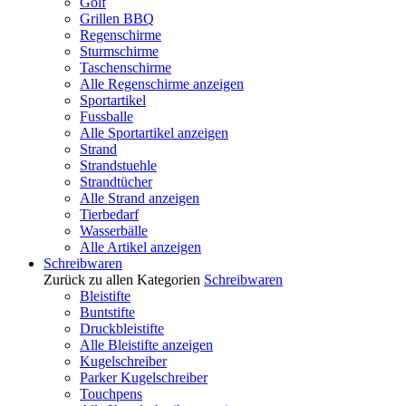
Golf
Grillen BBQ
Regenschirme
Sturmschirme
Taschenschirme
Alle Regenschirme anzeigen
Sportartikel
Fussballe
Alle Sportartikel anzeigen
Strand
Strandstuehle
Strandtücher
Alle Strand anzeigen
Tierbedarf
Wasserbälle
Alle Artikel anzeigen
Schreibwaren
Zurück zu allen Kategorien
Schreibwaren
Bleistifte
Buntstifte
Druckbleistifte
Alle Bleistifte anzeigen
Kugelschreiber
Parker Kugelschreiber
Touchpens