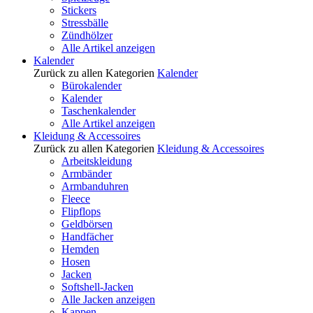
Stickers
Stressbälle
Zündhölzer
Alle Artikel anzeigen
Kalender
Zurück zu allen Kategorien
Kalender
Bürokalender
Kalender
Taschenkalender
Alle Artikel anzeigen
Kleidung & Accessoires
Zurück zu allen Kategorien
Kleidung & Accessoires
Arbeitskleidung
Armbänder
Armbanduhren
Fleece
Flipflops
Geldbörsen
Handfächer
Hemden
Hosen
Jacken
Softshell-Jacken
Alle Jacken anzeigen
Kappen