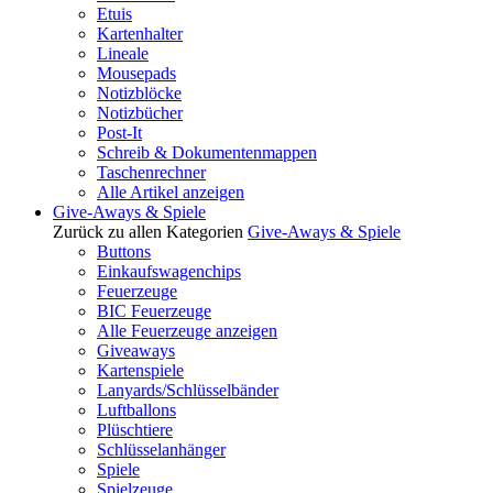
Etuis
Kartenhalter
Lineale
Mousepads
Notizblöcke
Notizbücher
Post-It
Schreib & Dokumentenmappen
Taschenrechner
Alle Artikel anzeigen
Give-Aways & Spiele
Zurück zu allen Kategorien
Give-Aways & Spiele
Buttons
Einkaufswagenchips
Feuerzeuge
BIC Feuerzeuge
Alle Feuerzeuge anzeigen
Giveaways
Kartenspiele
Lanyards/Schlüsselbänder
Luftballons
Plüschtiere
Schlüsselanhänger
Spiele
Spielzeuge