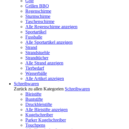
Golf
Grillen BBQ
Regenschirme
Sturmschirme
Taschenschirme
Alle Regenschirme anzeigen
Sportartikel
Fussballe
Alle Sportartikel anzeigen
Strand
Strandstuehle
Strandtücher
Alle Strand anzeigen
Tierbedarf
Wasserbälle
Alle Artikel anzeigen
Schreibwaren
Zurück zu allen Kategorien
Schreibwaren
Bleistifte
Buntstifte
Druckbleistifte
Alle Bleistifte anzeigen
Kugelschreiber
Parker Kugelschreiber
Touchpens