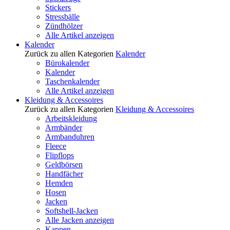
Stickers
Stressbälle
Zündhölzer
Alle Artikel anzeigen
Kalender
Zurück zu allen Kategorien
Kalender
Bürokalender
Kalender
Taschenkalender
Alle Artikel anzeigen
Kleidung & Accessoires
Zurück zu allen Kategorien
Kleidung & Accessoires
Arbeitskleidung
Armbänder
Armbanduhren
Fleece
Flipflops
Geldbörsen
Handfächer
Hemden
Hosen
Jacken
Softshell-Jacken
Alle Jacken anzeigen
Kappen