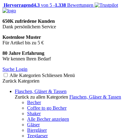
Hervorragend
4.3
von 5 -
1.338
Bewertungen
650K zufriedene Kunden
Dank persönlichem Service
Kostenlose Muster
Für Artikel bis zu 5 €
80 Jahre Erfahrung
Wir kennen Ihren Bedarf
Suche
Login
Alle Kategorien
Schliessen
Menü
Zurück
Kategorien
Flaschen, Gläser & Tassen
Zurück zu allen Kategorien
Flaschen, Gläser & Tassen
Becher
Coffee to go Becher
Shaker
Alle Becher anzeigen
Gläser
Biergläser
Teeglaeser