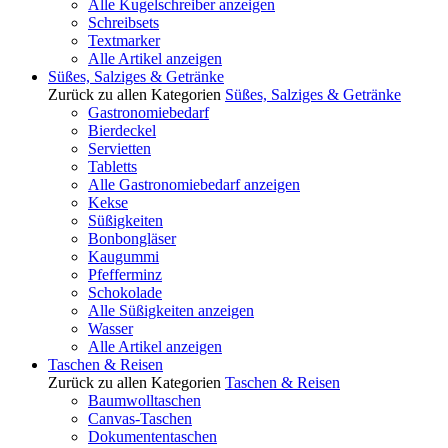
Alle Kugelschreiber anzeigen
Schreibsets
Textmarker
Alle Artikel anzeigen
Süßes, Salziges & Getränke
Zurück zu allen Kategorien
Süßes, Salziges & Getränke
Gastronomiebedarf
Bierdeckel
Servietten
Tabletts
Alle Gastronomiebedarf anzeigen
Kekse
Süßigkeiten
Bonbongläser
Kaugummi
Pfefferminz
Schokolade
Alle Süßigkeiten anzeigen
Wasser
Alle Artikel anzeigen
Taschen & Reisen
Zurück zu allen Kategorien
Taschen & Reisen
Baumwolltaschen
Canvas-Taschen
Dokumententaschen