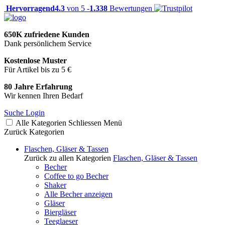
Hervorragend
4.3
von 5 -
1.338
Bewertungen
650K zufriedene Kunden
Dank persönlichem Service
Kostenlose Muster
Für Artikel bis zu 5 €
80 Jahre Erfahrung
Wir kennen Ihren Bedarf
Suche
Login
Alle Kategorien
Schliessen
Menü
Zurück
Kategorien
Flaschen, Gläser & Tassen
Zurück zu allen Kategorien
Flaschen, Gläser & Tassen
Becher
Coffee to go Becher
Shaker
Alle Becher anzeigen
Gläser
Biergläser
Teeglaeser