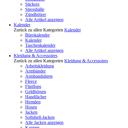
Stickers
Stressbälle
Zündhölzer
Alle Artikel anzeigen
Kalender
Zurück zu allen Kategorien
Kalender
Bürokalender
Kalender
Taschenkalender
Alle Artikel anzeigen
Kleidung & Accessoires
Zurück zu allen Kategorien
Kleidung & Accessoires
Arbeitskleidung
Armbänder
Armbanduhren
Fleece
Flipflops
Geldbörsen
Handfächer
Hemden
Hosen
Jacken
Softshell-Jacken
Alle Jacken anzeigen
Kappen