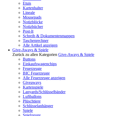
Etuis
Kartenhalter
Lineale
Mousepads
Notizblöcke
Notizbücher
Post-It
Schreib & Dokumentenmappen
Taschenrechner
Alle Artikel anzeigen
Give-Aways & Spiele
Zurück zu allen Kategorien
Give-Aways & Spiele
Buttons
Einkaufswagenchips
Feuerzeuge
BIC Feuerzeuge
Alle Feuerzeuge anzeigen
Giveaways
Kartenspiele
Lanyards/Schlüsselbänder
Luftballons
Plüschtiere
Schlüsselanhänger
Spiele
Spielzeuge