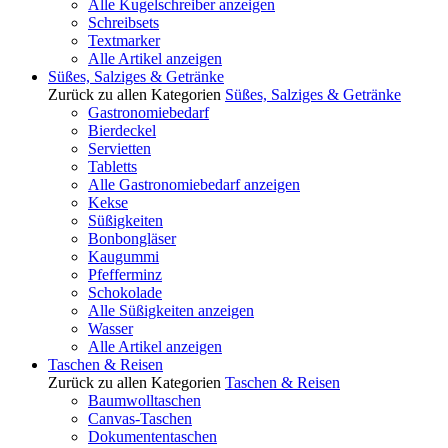
Alle Kugelschreiber anzeigen
Schreibsets
Textmarker
Alle Artikel anzeigen
Süßes, Salziges & Getränke
Zurück zu allen Kategorien
Süßes, Salziges & Getränke
Gastronomiebedarf
Bierdeckel
Servietten
Tabletts
Alle Gastronomiebedarf anzeigen
Kekse
Süßigkeiten
Bonbongläser
Kaugummi
Pfefferminz
Schokolade
Alle Süßigkeiten anzeigen
Wasser
Alle Artikel anzeigen
Taschen & Reisen
Zurück zu allen Kategorien
Taschen & Reisen
Baumwolltaschen
Canvas-Taschen
Dokumententaschen