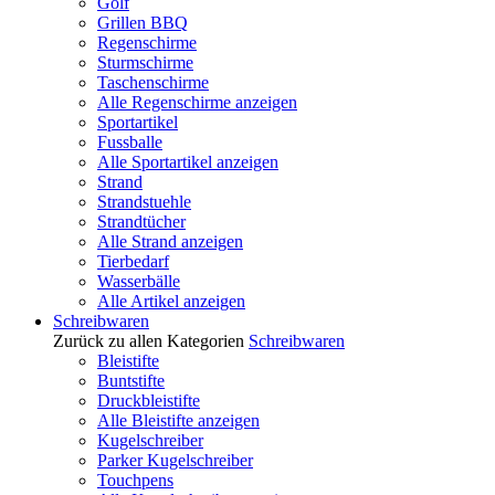
Golf
Grillen BBQ
Regenschirme
Sturmschirme
Taschenschirme
Alle Regenschirme anzeigen
Sportartikel
Fussballe
Alle Sportartikel anzeigen
Strand
Strandstuehle
Strandtücher
Alle Strand anzeigen
Tierbedarf
Wasserbälle
Alle Artikel anzeigen
Schreibwaren
Zurück zu allen Kategorien
Schreibwaren
Bleistifte
Buntstifte
Druckbleistifte
Alle Bleistifte anzeigen
Kugelschreiber
Parker Kugelschreiber
Touchpens