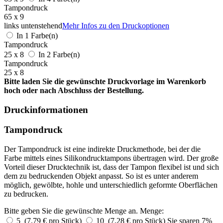
Tampondruck
65 x 9
links untenstehend
Mehr Infos zu den Druckoptionen
In 1 Farbe(n)
Tampondruck
25 x 8
In 2 Farbe(n)
Tampondruck
25 x 8
Bitte laden Sie die gewünschte Druckvorlage im Warenkorb
hoch oder nach Abschluss der Bestellung.
Druckinformationen
Tampondruck
Der Tampondruck ist eine indirekte Druckmethode, bei der die
Farbe mittels eines Silikondrucktampons übertragen wird. Der große
Vorteil dieser Drucktechnik ist, dass der Tampon flexibel ist und sich
dem zu bedruckenden Objekt anpasst. So ist es unter anderem
möglich, gewölbte, hohle und unterschiedlich geformte Oberflächen
zu bedrucken.
Bitte geben Sie die gewünschte Menge an.
Menge:
5 (7,79 € pro Stück)
10 (7,28 € pro Stück)
Sie sparen 7%