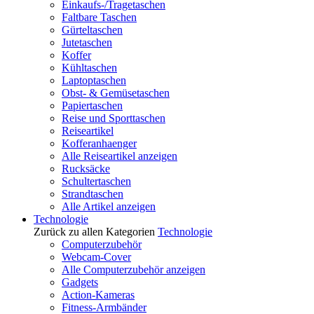
Einkaufs-/Tragetaschen
Faltbare Taschen
Gürteltaschen
Jutetaschen
Koffer
Kühltaschen
Laptoptaschen
Obst- & Gemüsetaschen
Papiertaschen
Reise und Sporttaschen
Reiseartikel
Kofferanhaenger
Alle Reiseartikel anzeigen
Rucksäcke
Schultertaschen
Strandtaschen
Alle Artikel anzeigen
Technologie
Zurück zu allen Kategorien
Technologie
Computerzubehör
Webcam-Cover
Alle Computerzubehör anzeigen
Gadgets
Action-Kameras
Fitness-Armbänder