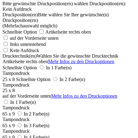
Bitte gewünschte Druckposition(en) wählen
Druckposition(en):
Kein Aufdruck
Druckposition(en)
Bitte wählen Sie Ihre gewünschte(n)
Druckposition(en)
(Mehrfachauswahl möglich)
Schnellste Option
Artikelseite rechts oben
auf der Vorderseite unten
links untenstehend
Kein Aufdruck
Drucktechnik(en)
Wählen Sie die gewünschte Drucktechnik
Artikelseite rechts oben
Mehr Infos zu den Druckoptionen
Schnellste Option
In 1 Farbe(n)
Tampondruck
25 x 8
Schnellste Option
In 2 Farbe(n)
Tampondruck
25 x 8
auf der Vorderseite unten
Mehr Infos zu den Druckoptionen
In 1 Farbe(n)
Tampondruck
65 x 9
In 2 Farbe(n)
Tampondruck
65 x 9
In 3 Farbe(n)
Tampondruck
65 x 9
In 4 Farbe(n)