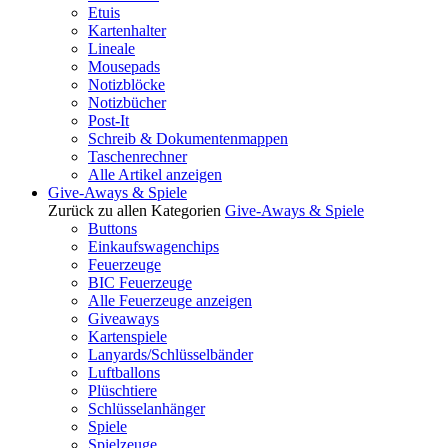
Etuis
Kartenhalter
Lineale
Mousepads
Notizblöcke
Notizbücher
Post-It
Schreib & Dokumentenmappen
Taschenrechner
Alle Artikel anzeigen
Give-Aways & Spiele
Zurück zu allen Kategorien
Give-Aways & Spiele
Buttons
Einkaufswagenchips
Feuerzeuge
BIC Feuerzeuge
Alle Feuerzeuge anzeigen
Giveaways
Kartenspiele
Lanyards/Schlüsselbänder
Luftballons
Plüschtiere
Schlüsselanhänger
Spiele
Spielzeuge