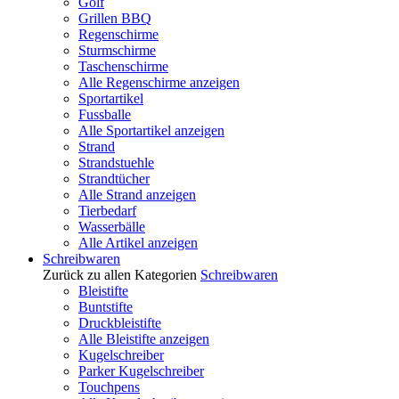
Golf
Grillen BBQ
Regenschirme
Sturmschirme
Taschenschirme
Alle Regenschirme anzeigen
Sportartikel
Fussballe
Alle Sportartikel anzeigen
Strand
Strandstuehle
Strandtücher
Alle Strand anzeigen
Tierbedarf
Wasserbälle
Alle Artikel anzeigen
Schreibwaren
Zurück zu allen Kategorien
Schreibwaren
Bleistifte
Buntstifte
Druckbleistifte
Alle Bleistifte anzeigen
Kugelschreiber
Parker Kugelschreiber
Touchpens