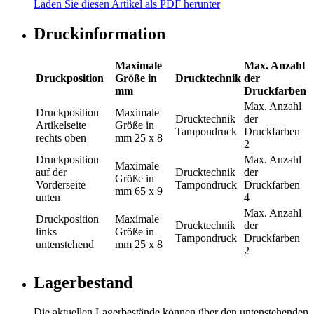
Laden Sie diesen Artikel als PDF herunter
Druckinformation
Maximale
Max. Anzahl
Druckposition
Größe in
Drucktechnik
der
mm
Druckfarben
Max. Anzahl
Druckposition
Maximale
Drucktechnik
der
Artikelseite
Größe in
Tampondruck
Druckfarben
rechts oben
mm
25 x 8
2
Druckposition
Max. Anzahl
Maximale
auf der
Drucktechnik
der
Größe in
Vorderseite
Tampondruck
Druckfarben
mm
65 x 9
unten
4
Max. Anzahl
Druckposition
Maximale
Drucktechnik
der
links
Größe in
Tampondruck
Druckfarben
untenstehend
mm
25 x 8
2
Lagerbestand
Die aktuellen Lagerbestände können über den untenstehenden