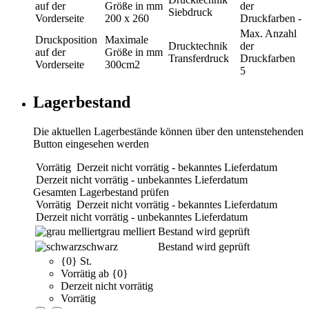
auf der
Größe in mm
der
Siebdruck
Vorderseite
200 x 260
Druckfarben
-
Max. Anzahl
Druckposition
Maximale
Drucktechnik
der
auf der
Größe in mm
Transferdruck
Druckfarben
Vorderseite
300cm2
5
Lagerbestand
Die aktuellen Lagerbestände können über den untenstehenden
Button eingesehen werden
Vorrätig
Derzeit nicht vorrätig - bekanntes Lieferdatum
Derzeit nicht vorrätig - unbekanntes Lieferdatum
Gesamten Lagerbestand prüfen
Vorrätig
Derzeit nicht vorrätig - bekanntes Lieferdatum
Derzeit nicht vorrätig - unbekanntes Lieferdatum
grau melliert
Bestand wird geprüft
schwarz
Bestand wird geprüft
{0} St.
Vorrätig ab {0}
Derzeit nicht vorrätig
Vorrätig