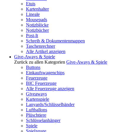
Etuis
Kartenhalter
Lineale
Mousepads
Notizblöcke
Notizbücher
Post-It
Schreib & Dokumentenmappen
Taschenrechner
Alle Artikel anzeigen
Give-Aways & Spiele
Zurück zu allen Kategorien
Give-Aways & Spiele
Buttons
Einkaufswagenchips
Feuerzeuge
BIC Feuerzeuge
Alle Feuerzeuge anzeigen
Giveaways
Kartenspiele
Lanyards/Schlüsselbänder
Luftballons
Plüschtiere
Schlüsselanhänger
Spiele
Spielzeuge