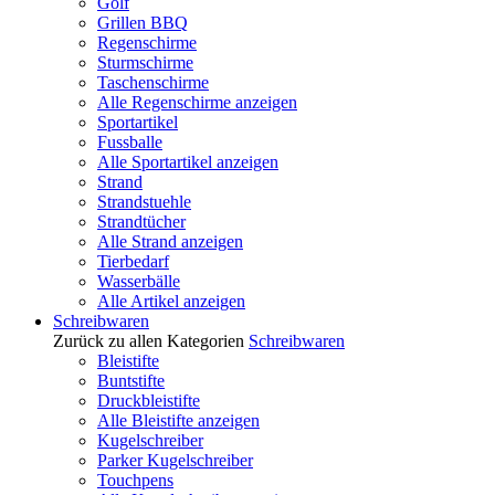
Golf
Grillen BBQ
Regenschirme
Sturmschirme
Taschenschirme
Alle Regenschirme anzeigen
Sportartikel
Fussballe
Alle Sportartikel anzeigen
Strand
Strandstuehle
Strandtücher
Alle Strand anzeigen
Tierbedarf
Wasserbälle
Alle Artikel anzeigen
Schreibwaren
Zurück zu allen Kategorien
Schreibwaren
Bleistifte
Buntstifte
Druckbleistifte
Alle Bleistifte anzeigen
Kugelschreiber
Parker Kugelschreiber
Touchpens