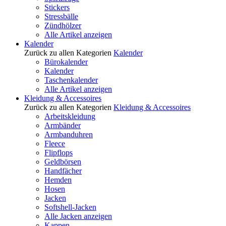
Stickers
Stressbälle
Zündhölzer
Alle Artikel anzeigen
Kalender
Zurück zu allen Kategorien
Kalender
Bürokalender
Kalender
Taschenkalender
Alle Artikel anzeigen
Kleidung & Accessoires
Zurück zu allen Kategorien
Kleidung & Accessoires
Arbeitskleidung
Armbänder
Armbanduhren
Fleece
Flipflops
Geldbörsen
Handfächer
Hemden
Hosen
Jacken
Softshell-Jacken
Alle Jacken anzeigen
Kappen