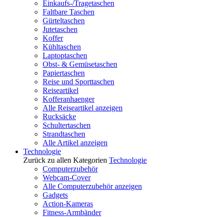
Einkaufs-/Tragetaschen
Faltbare Taschen
Gürteltaschen
Jutetaschen
Koffer
Kühltaschen
Laptoptaschen
Obst- & Gemüsetaschen
Papiertaschen
Reise und Sporttaschen
Reiseartikel
Kofferanhaenger
Alle Reiseartikel anzeigen
Rucksäcke
Schultertaschen
Strandtaschen
Alle Artikel anzeigen
Technologie
Zurück zu allen Kategorien
Technologie
Computerzubehör
Webcam-Cover
Alle Computerzubehör anzeigen
Gadgets
Action-Kameras
Fitness-Armbänder