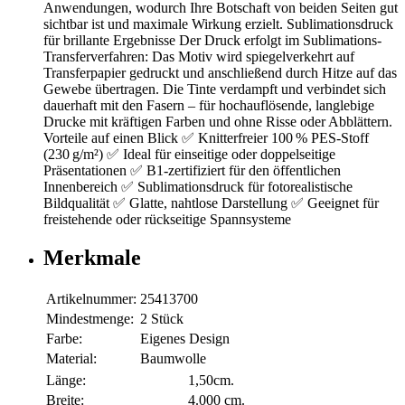
Anwendungen, wodurch Ihre Botschaft von beiden Seiten gut
sichtbar ist und maximale Wirkung erzielt. Sublimationsdruck
für brillante Ergebnisse Der Druck erfolgt im Sublimations-
Transferverfahren: Das Motiv wird spiegelverkehrt auf
Transferpapier gedruckt und anschließend durch Hitze auf das
Gewebe übertragen. Die Tinte verdampft und verbindet sich
dauerhaft mit den Fasern – für hochauflösende, langlebige
Drucke mit kräftigen Farben und ohne Risse oder Abblättern.
Vorteile auf einen Blick ✅ Knitterfreier 100 % PES-Stoff
(230 g/m²) ✅ Ideal für einseitige oder doppelseitige
Präsentationen ✅ B1-zertifiziert für den öffentlichen
Innenbereich ✅ Sublimationsdruck für fotorealistische
Bildqualität ✅ Glatte, nahtlose Darstellung ✅ Geeignet für
freistehende oder rückseitige Spannsysteme
Merkmale
Artikelnummer:
25413700
Mindestmenge:
2 Stück
Farbe:
Eigenes Design
Material:
Baumwolle
Länge:
1,50cm.
Breite:
4.000 cm.