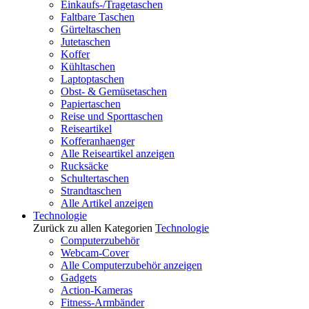
Einkaufs-/Tragetaschen
Faltbare Taschen
Gürteltaschen
Jutetaschen
Koffer
Kühltaschen
Laptoptaschen
Obst- & Gemüsetaschen
Papiertaschen
Reise und Sporttaschen
Reiseartikel
Kofferanhaenger
Alle Reiseartikel anzeigen
Rucksäcke
Schultertaschen
Strandtaschen
Alle Artikel anzeigen
Technologie
Zurück zu allen Kategorien
Technologie
Computerzubehör
Webcam-Cover
Alle Computerzubehör anzeigen
Gadgets
Action-Kameras
Fitness-Armbänder