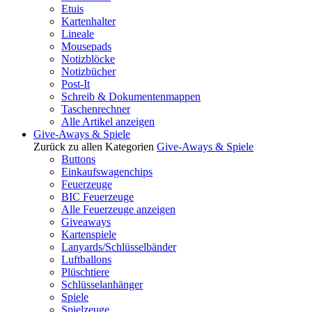
Etuis
Kartenhalter
Lineale
Mousepads
Notizblöcke
Notizbücher
Post-It
Schreib & Dokumentenmappen
Taschenrechner
Alle Artikel anzeigen
Give-Aways & Spiele
Zurück zu allen Kategorien
Give-Aways & Spiele
Buttons
Einkaufswagenchips
Feuerzeuge
BIC Feuerzeuge
Alle Feuerzeuge anzeigen
Giveaways
Kartenspiele
Lanyards/Schlüsselbänder
Luftballons
Plüschtiere
Schlüsselanhänger
Spiele
Spielzeuge