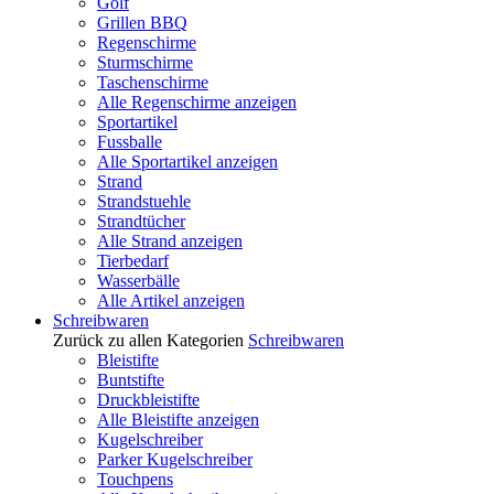
Golf
Grillen BBQ
Regenschirme
Sturmschirme
Taschenschirme
Alle Regenschirme anzeigen
Sportartikel
Fussballe
Alle Sportartikel anzeigen
Strand
Strandstuehle
Strandtücher
Alle Strand anzeigen
Tierbedarf
Wasserbälle
Alle Artikel anzeigen
Schreibwaren
Zurück zu allen Kategorien
Schreibwaren
Bleistifte
Buntstifte
Druckbleistifte
Alle Bleistifte anzeigen
Kugelschreiber
Parker Kugelschreiber
Touchpens