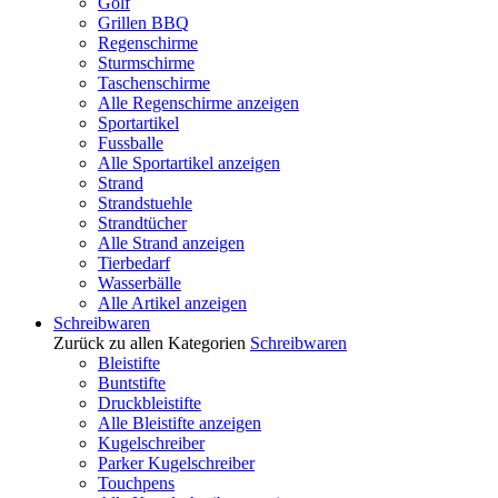
Golf
Grillen BBQ
Regenschirme
Sturmschirme
Taschenschirme
Alle Regenschirme anzeigen
Sportartikel
Fussballe
Alle Sportartikel anzeigen
Strand
Strandstuehle
Strandtücher
Alle Strand anzeigen
Tierbedarf
Wasserbälle
Alle Artikel anzeigen
Schreibwaren
Zurück zu allen Kategorien
Schreibwaren
Bleistifte
Buntstifte
Druckbleistifte
Alle Bleistifte anzeigen
Kugelschreiber
Parker Kugelschreiber
Touchpens