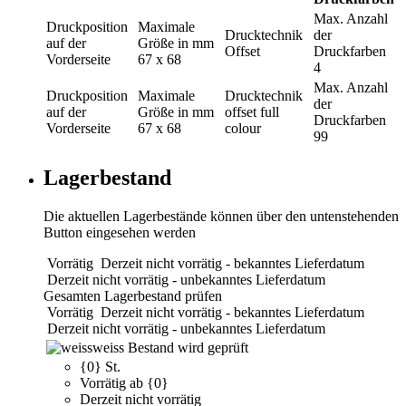
Max. Anzahl
Druckposition
Maximale
Drucktechnik
der
auf der
Größe in mm
Offset
Druckfarben
Vorderseite
67 x 68
4
Max. Anzahl
Druckposition
Maximale
Drucktechnik
der
auf der
Größe in mm
offset full
Druckfarben
Vorderseite
67 x 68
colour
99
Lagerbestand
Die aktuellen Lagerbestände können über den untenstehenden
Button eingesehen werden
Vorrätig
Derzeit nicht vorrätig - bekanntes Lieferdatum
Derzeit nicht vorrätig - unbekanntes Lieferdatum
Gesamten Lagerbestand prüfen
Vorrätig
Derzeit nicht vorrätig - bekanntes Lieferdatum
Derzeit nicht vorrätig - unbekanntes Lieferdatum
weiss
Bestand wird geprüft
{0} St.
Vorrätig ab {0}
Derzeit nicht vorrätig