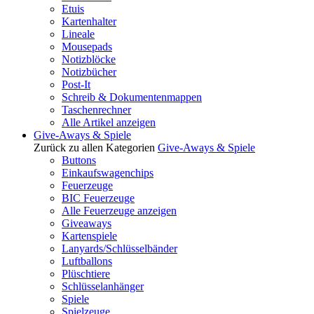
Etuis
Kartenhalter
Lineale
Mousepads
Notizblöcke
Notizbücher
Post-It
Schreib & Dokumentenmappen
Taschenrechner
Alle Artikel anzeigen
Give-Aways & Spiele
Zurück zu allen Kategorien
Give-Aways & Spiele
Buttons
Einkaufswagenchips
Feuerzeuge
BIC Feuerzeuge
Alle Feuerzeuge anzeigen
Giveaways
Kartenspiele
Lanyards/Schlüsselbänder
Luftballons
Plüschtiere
Schlüsselanhänger
Spiele
Spielzeuge