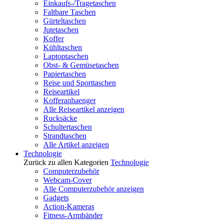
Einkaufs-/Tragetaschen
Faltbare Taschen
Gürteltaschen
Jutetaschen
Koffer
Kühltaschen
Laptoptaschen
Obst- & Gemüsetaschen
Papiertaschen
Reise und Sporttaschen
Reiseartikel
Kofferanhaenger
Alle Reiseartikel anzeigen
Rucksäcke
Schultertaschen
Strandtaschen
Alle Artikel anzeigen
Technologie
Zurück zu allen Kategorien
Technologie
Computerzubehör
Webcam-Cover
Alle Computerzubehör anzeigen
Gadgets
Action-Kameras
Fitness-Armbänder