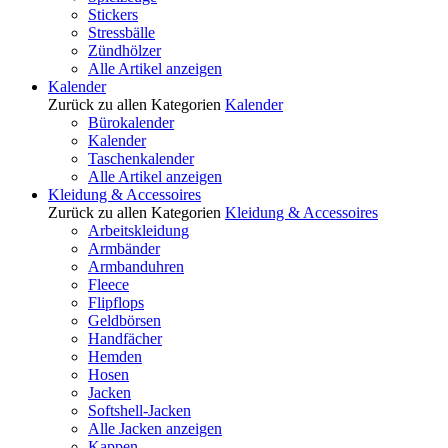
Stickers
Stressbälle
Zündhölzer
Alle Artikel anzeigen
Kalender
Zurück zu allen Kategorien
Kalender
Bürokalender
Kalender
Taschenkalender
Alle Artikel anzeigen
Kleidung & Accessoires
Zurück zu allen Kategorien
Kleidung & Accessoires
Arbeitskleidung
Armbänder
Armbanduhren
Fleece
Flipflops
Geldbörsen
Handfächer
Hemden
Hosen
Jacken
Softshell-Jacken
Alle Jacken anzeigen
Kappen