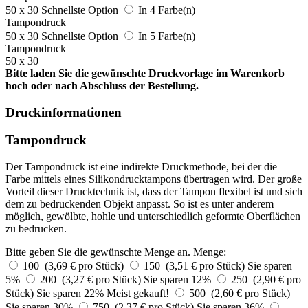
50 x 30
Schnellste Option
In 4 Farbe(n)
Tampondruck
50 x 30
Schnellste Option
In 5 Farbe(n)
Tampondruck
50 x 30
Bitte laden Sie die gewünschte Druckvorlage im Warenkorb
hoch oder nach Abschluss der Bestellung.
Druckinformationen
Tampondruck
Der Tampondruck ist eine indirekte Druckmethode, bei der die
Farbe mittels eines Silikondrucktampons übertragen wird. Der große
Vorteil dieser Drucktechnik ist, dass der Tampon flexibel ist und sich
dem zu bedruckenden Objekt anpasst. So ist es unter anderem
möglich, gewölbte, hohle und unterschiedlich geformte Oberflächen
zu bedrucken.
Bitte geben Sie die gewünschte Menge an.
Menge:
100 (3,69 € pro Stück)
150 (3,51 € pro Stück)
Sie sparen
5%
200 (3,27 € pro Stück)
Sie sparen 12%
250 (2,90 € pro
Stück)
Sie sparen 22%
Meist gekauft!
500 (2,60 € pro Stück)
Sie sparen 30%
750 (2,37 € pro Stück)
Sie sparen 36%