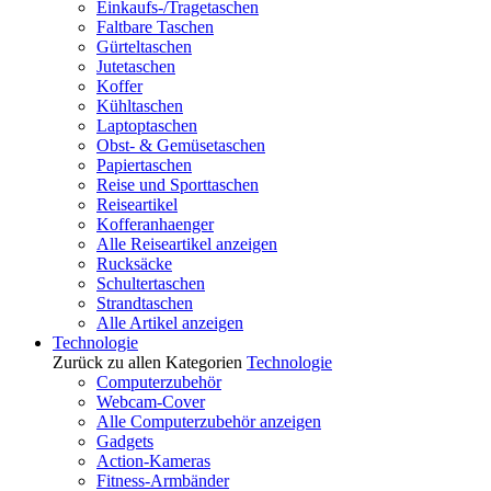
Einkaufs-/Tragetaschen
Faltbare Taschen
Gürteltaschen
Jutetaschen
Koffer
Kühltaschen
Laptoptaschen
Obst- & Gemüsetaschen
Papiertaschen
Reise und Sporttaschen
Reiseartikel
Kofferanhaenger
Alle Reiseartikel anzeigen
Rucksäcke
Schultertaschen
Strandtaschen
Alle Artikel anzeigen
Technologie
Zurück zu allen Kategorien
Technologie
Computerzubehör
Webcam-Cover
Alle Computerzubehör anzeigen
Gadgets
Action-Kameras
Fitness-Armbänder