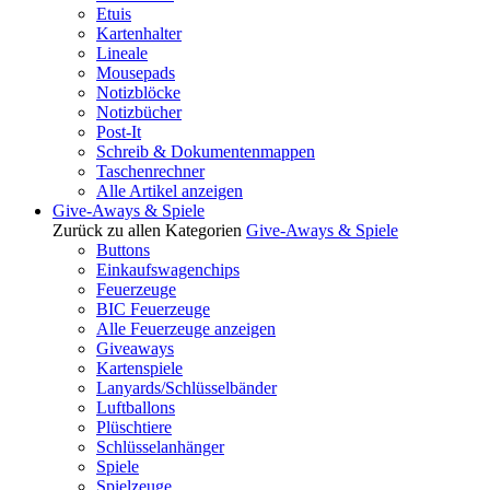
Etuis
Kartenhalter
Lineale
Mousepads
Notizblöcke
Notizbücher
Post-It
Schreib & Dokumentenmappen
Taschenrechner
Alle Artikel anzeigen
Give-Aways & Spiele
Zurück zu allen Kategorien
Give-Aways & Spiele
Buttons
Einkaufswagenchips
Feuerzeuge
BIC Feuerzeuge
Alle Feuerzeuge anzeigen
Giveaways
Kartenspiele
Lanyards/Schlüsselbänder
Luftballons
Plüschtiere
Schlüsselanhänger
Spiele
Spielzeuge