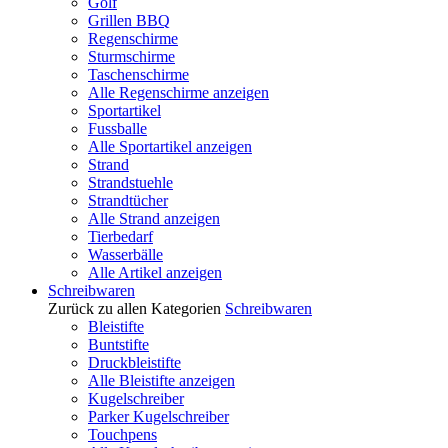
Golf
Grillen BBQ
Regenschirme
Sturmschirme
Taschenschirme
Alle Regenschirme anzeigen
Sportartikel
Fussballe
Alle Sportartikel anzeigen
Strand
Strandstuehle
Strandtücher
Alle Strand anzeigen
Tierbedarf
Wasserbälle
Alle Artikel anzeigen
Schreibwaren
Zurück zu allen Kategorien
Schreibwaren
Bleistifte
Buntstifte
Druckbleistifte
Alle Bleistifte anzeigen
Kugelschreiber
Parker Kugelschreiber
Touchpens