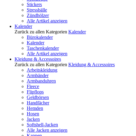
Stickers
Stressbälle
Zündhölzer
Alle Artikel anzeigen
Kalender
Zurück zu allen Kategorien
Kalender
Bürokalender
Kalender
Taschenkalender
Alle Artikel anzeigen
Kleidung & Accessoires
Zurück zu allen Kategorien
Kleidung & Accessoires
Arbeitskleidung
Armbänder
Armbanduhren
Fleece
Flipflops
Geldbörsen
Handfächer
Hemden
Hosen
Jacken
Softshell-Jacken
Alle Jacken anzeigen
Kappen