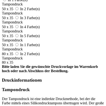
Tampondruck
50 x 35
In 2 Farbe(n)
Tampondruck
50 x 35
In 3 Farbe(n)
Tampondruck
50 x 35
In 4 Farbe(n)
Tampondruck
50 x 35
In 5 Farbe(n)
Tampondruck
50 x 35
In 1 Farbe(n)
Tampondruck
80 x 35
In 2 Farbe(n)
Tampondruck
80 x 35
Bitte laden Sie die gewünschte Druckvorlage im Warenkorb
hoch oder nach Abschluss der Bestellung.
Druckinformationen
Tampondruck
Der Tampondruck ist eine indirekte Druckmethode, bei der die
Farbe mittels eines Silikondrucktampons übertragen wird. Der große