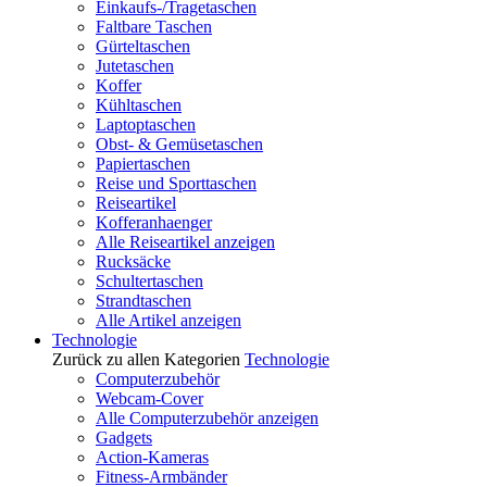
Einkaufs-/Tragetaschen
Faltbare Taschen
Gürteltaschen
Jutetaschen
Koffer
Kühltaschen
Laptoptaschen
Obst- & Gemüsetaschen
Papiertaschen
Reise und Sporttaschen
Reiseartikel
Kofferanhaenger
Alle Reiseartikel anzeigen
Rucksäcke
Schultertaschen
Strandtaschen
Alle Artikel anzeigen
Technologie
Zurück zu allen Kategorien
Technologie
Computerzubehör
Webcam-Cover
Alle Computerzubehör anzeigen
Gadgets
Action-Kameras
Fitness-Armbänder