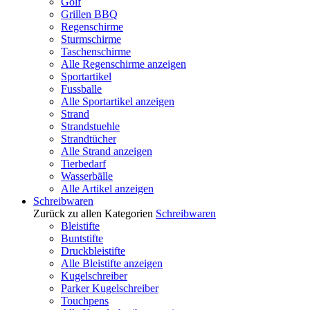
Golf
Grillen BBQ
Regenschirme
Sturmschirme
Taschenschirme
Alle Regenschirme anzeigen
Sportartikel
Fussballe
Alle Sportartikel anzeigen
Strand
Strandstuehle
Strandtücher
Alle Strand anzeigen
Tierbedarf
Wasserbälle
Alle Artikel anzeigen
Schreibwaren
Zurück zu allen Kategorien
Schreibwaren
Bleistifte
Buntstifte
Druckbleistifte
Alle Bleistifte anzeigen
Kugelschreiber
Parker Kugelschreiber
Touchpens