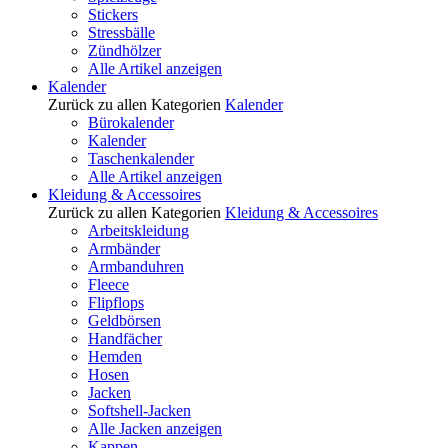
Stickers
Stressbälle
Zündhölzer
Alle Artikel anzeigen
Kalender
Zurück zu allen Kategorien
Kalender
Bürokalender
Kalender
Taschenkalender
Alle Artikel anzeigen
Kleidung & Accessoires
Zurück zu allen Kategorien
Kleidung & Accessoires
Arbeitskleidung
Armbänder
Armbanduhren
Fleece
Flipflops
Geldbörsen
Handfächer
Hemden
Hosen
Jacken
Softshell-Jacken
Alle Jacken anzeigen
Kappen