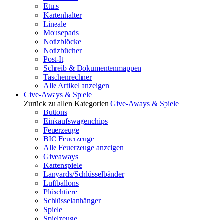
Etuis
Kartenhalter
Lineale
Mousepads
Notizblöcke
Notizbücher
Post-It
Schreib & Dokumentenmappen
Taschenrechner
Alle Artikel anzeigen
Give-Aways & Spiele
Zurück zu allen Kategorien
Give-Aways & Spiele
Buttons
Einkaufswagenchips
Feuerzeuge
BIC Feuerzeuge
Alle Feuerzeuge anzeigen
Giveaways
Kartenspiele
Lanyards/Schlüsselbänder
Luftballons
Plüschtiere
Schlüsselanhänger
Spiele
Spielzeuge