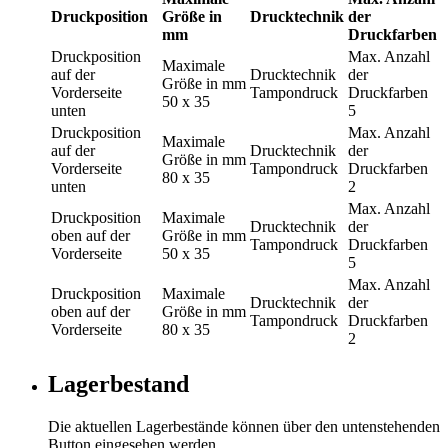
Druckposition
Größe in
Drucktechnik
der
mm
Druckfarben
Druckposition
Max. Anzahl
Maximale
auf der
Drucktechnik
der
Größe in mm
Vorderseite
Tampondruck
Druckfarben
50 x 35
unten
5
Druckposition
Max. Anzahl
Maximale
auf der
Drucktechnik
der
Größe in mm
Vorderseite
Tampondruck
Druckfarben
80 x 35
unten
2
Max. Anzahl
Druckposition
Maximale
Drucktechnik
der
oben auf der
Größe in mm
Tampondruck
Druckfarben
Vorderseite
50 x 35
5
Max. Anzahl
Druckposition
Maximale
Drucktechnik
der
oben auf der
Größe in mm
Tampondruck
Druckfarben
Vorderseite
80 x 35
2
Lagerbestand
Die aktuellen Lagerbestände können über den untenstehenden
Button eingesehen werden