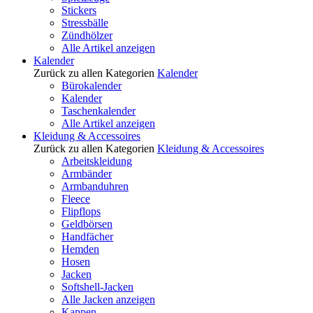
Stickers
Stressbälle
Zündhölzer
Alle Artikel anzeigen
Kalender
Zurück zu allen Kategorien
Kalender
Bürokalender
Kalender
Taschenkalender
Alle Artikel anzeigen
Kleidung & Accessoires
Zurück zu allen Kategorien
Kleidung & Accessoires
Arbeitskleidung
Armbänder
Armbanduhren
Fleece
Flipflops
Geldbörsen
Handfächer
Hemden
Hosen
Jacken
Softshell-Jacken
Alle Jacken anzeigen
Kappen