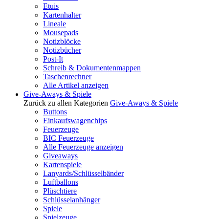
Etuis
Kartenhalter
Lineale
Mousepads
Notizblöcke
Notizbücher
Post-It
Schreib & Dokumentenmappen
Taschenrechner
Alle Artikel anzeigen
Give-Aways & Spiele
Zurück zu allen Kategorien
Give-Aways & Spiele
Buttons
Einkaufswagenchips
Feuerzeuge
BIC Feuerzeuge
Alle Feuerzeuge anzeigen
Giveaways
Kartenspiele
Lanyards/Schlüsselbänder
Luftballons
Plüschtiere
Schlüsselanhänger
Spiele
Spielzeuge