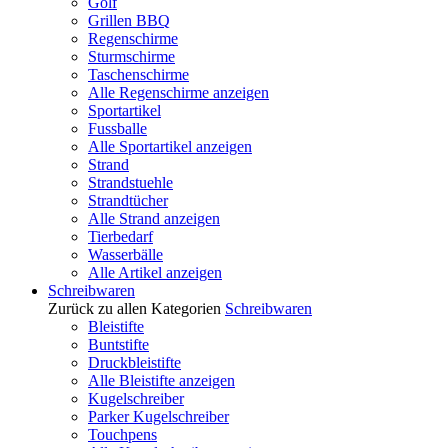
Golf
Grillen BBQ
Regenschirme
Sturmschirme
Taschenschirme
Alle Regenschirme anzeigen
Sportartikel
Fussballe
Alle Sportartikel anzeigen
Strand
Strandstuehle
Strandtücher
Alle Strand anzeigen
Tierbedarf
Wasserbälle
Alle Artikel anzeigen
Schreibwaren
Zurück zu allen Kategorien
Schreibwaren
Bleistifte
Buntstifte
Druckbleistifte
Alle Bleistifte anzeigen
Kugelschreiber
Parker Kugelschreiber
Touchpens