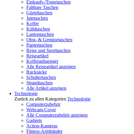
Einkaufs-/Tragetaschen
Faltbare Taschen
Gürteltaschen
Jutetaschen
Koffer
Kühltaschen
Laptoptaschen
Obst- & Gemüsetaschen
Papiertaschen
Reise und Sporttaschen
Reiseartikel
Kofferanhaenger
Alle Reiseartikel anzeigen
Rucksäcke
Schultertaschen
Strandtaschen
Alle Artikel anzeigen
Technologie
Zurück zu allen Kategorien
Technologie
Computerzubehör
Webcam-Cover
Alle Computerzubehör anzeigen
Gadgets
Action-Kameras
Fitness-Armbänder