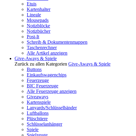
Etuis
Kartenhalter
Lineale
Mousepads
Notizblöcke
Notizbücher
Post-It
Schreib & Dokumentenmappen
Taschenrechner
Alle Artikel anzeigen
Give-Aways & Spiele
Zurück zu allen Kategorien
Give-Aways & Spiele
Buttons
Einkaufswagenchips
Feuerzeuge
BIC Feuerzeuge
Alle Feuerzeuge anzeigen
Giveaways
Kartenspiele
Lanyards/Schlüsselbänder
Luftballons
Plüschtiere
Schlüsselanhänger
Spiele
Spielzeuge