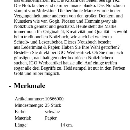
das elfenbeinfarben ist. Die Anzahl der Seiten beträgt 192.
Die Notizbücher sind darüber hinaus blanko. Das Notizbuch
stammt von Moleskine. Die berühmte Marke wurde in der
Vergangenheit unter anderem von den großen Denkern und
Künstlern wie van Gogh, Picasso und Hemmingway als
Notizbuch genutzt und geschätzt. Heute steht die Marke
immer noch für Originalität, Kreativität und Qualität – sowohl
beim traditionellen Notizbuch, wie auch bei weiterem
Schreib- und Lesezubehör. Dieses Notizbuch besteht
aus Lederimitat & Papier. Haben Sie Ihre Wahl getroffen?
Bestellen Sie direkt bei IGO Werbeartikel. Ob Sie nun nach
günstigen, nachhaltigen oder luxuriösen Notizbüchern
suchen, IGO Werbeartikel hat sie alle! Auf einige treffen
sogar alle drei Begriffe zu. Heißstempel ist nur in den Farben
Gold und Silber möglich.
Merkmale
Artikelnummer:
10566900
Mindestmenge:
25 Stück
Farbe:
schwarz
Material:
Papier
Länge:
14 cm.