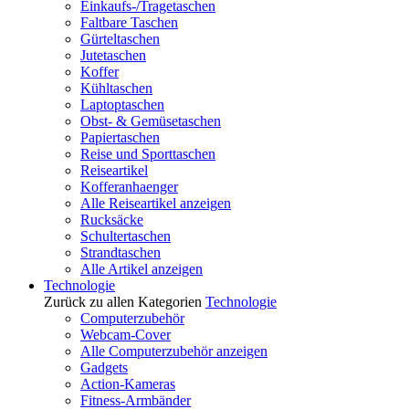
Einkaufs-/Tragetaschen
Faltbare Taschen
Gürteltaschen
Jutetaschen
Koffer
Kühltaschen
Laptoptaschen
Obst- & Gemüsetaschen
Papiertaschen
Reise und Sporttaschen
Reiseartikel
Kofferanhaenger
Alle Reiseartikel anzeigen
Rucksäcke
Schultertaschen
Strandtaschen
Alle Artikel anzeigen
Technologie
Zurück zu allen Kategorien
Technologie
Computerzubehör
Webcam-Cover
Alle Computerzubehör anzeigen
Gadgets
Action-Kameras
Fitness-Armbänder