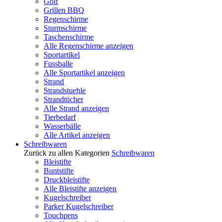
Golf
Grillen BBQ
Regenschirme
Sturmschirme
Taschenschirme
Alle Regenschirme anzeigen
Sportartikel
Fussballe
Alle Sportartikel anzeigen
Strand
Strandstuehle
Strandtücher
Alle Strand anzeigen
Tierbedarf
Wasserbälle
Alle Artikel anzeigen
Schreibwaren
Zurück zu allen Kategorien
Schreibwaren
Bleistifte
Buntstifte
Druckbleistifte
Alle Bleistifte anzeigen
Kugelschreiber
Parker Kugelschreiber
Touchpens