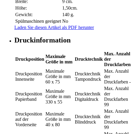
Breite:
9 cm.
Höhe:
1,50cm.
Gewicht:
140 g.
Spülmaschinen geeignet
No
Laden Sie diesen Artikel als PDF herunter
Druckinformation
Max. Anzahl
Maximale
Druckposition
Drucktechnik
der
Größe in mm
Druckfarben
Maximale
Max. Anzahl
Druckposition
Drucktechnik
Größe in mm
der
Innenseite
Tampondruck
60 x 75
Druckfarben
-
Max. Anzahl
Maximale
Druckposition
Drucktechnik
der
Größe in mm
Papierband
Digitaldruck
Druckfarben
330 x 55
99
Max. Anzahl
Druckposition
Maximale
Drucktechnik
der
auf der
Größe in mm
Blinddruck
Druckfarben
Vorderseite
40 x 80
99
Max. Anzahl