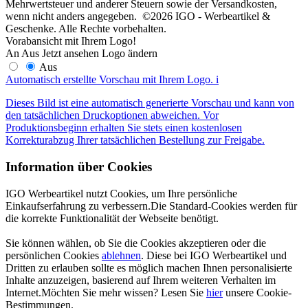
Mehrwertsteuer und anderer Steuern sowie der Versandkosten,
wenn nicht anders angegeben. ©2026 IGO - Werbeartikel &
Geschenke. Alle Rechte vorbehalten.
Vorabansicht mit Ihrem Logo!
An
Aus
Jetzt ansehen
Logo ändern
Aus
Automatisch erstellte Vorschau mit Ihrem Logo.
i
Dieses Bild ist eine automatisch generierte Vorschau und kann von
den tatsächlichen Druckoptionen abweichen. Vor
Produktionsbeginn erhalten Sie stets einen kostenlosen
Korrekturabzug Ihrer tatsächlichen Bestellung zur Freigabe.
Information über Cookies
IGO Werbeartikel nutzt Cookies, um Ihre persönliche
Einkaufserfahrung zu verbessern.Die Standard-Cookies werden für
die korrekte Funktionalität der Webseite benötigt.
Sie können wählen, ob Sie die Cookies akzeptieren oder die
persönlichen Cookies
ablehnen
. Diese bei IGO Werbeartikel und
Dritten zu erlauben sollte es möglich machen Ihnen personalisierte
Inhalte anzuzeigen, basierend auf Ihrem weiteren Verhalten im
Internet.Möchten Sie mehr wissen? Lesen Sie
hier
unsere Cookie-
Bestimmungen.