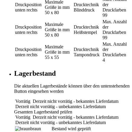
Maximale
Druckposition
Drucktechnik
der
Größe in mm
unten rechts
Blinddruck
Druckfarben
50 x 80
99
Max. Anzahl
Maximale
Druckposition
Drucktechnik
der
Größe in mm
unten rechts
Heißstempel
Druckfarben
50 x 80
99
Max. Anzahl
Maximale
Druckposition
Drucktechnik
der
Größe in mm
unten rechts
Tampondruck
Druckfarben
55 x 55
4
Lagerbestand
Die aktuellen Lagerbestände können über den untenstehenden
Button eingesehen werden
Vorrätig
Derzeit nicht vorrätig - bekanntes Lieferdatum
Derzeit nicht vorrätig - unbekanntes Lieferdatum
Gesamten Lagerbestand prüfen
Vorrätig
Derzeit nicht vorrätig - bekanntes Lieferdatum
Derzeit nicht vorrätig - unbekanntes Lieferdatum
braun
Bestand wird geprüft