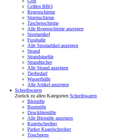
Golf
Grillen BBQ
Regenschirme
Sturmschirme
Taschenschirme
Alle Regenschirme anzeigen
Sportartikel
Fussballe
Alle Sportartikel anzeigen
Strand
Strandstuehle
Strandtücher
Alle Strand anzeigen
Tierbedarf
Wasserbälle
Alle Artikel anzeigen
Schreibwaren
Zurück zu allen Kategorien
Schreibwaren
Bleistifte
Buntstifte
Druckbleistifte
Alle Bleistifte anzeigen
Kugelschreiber
Parker Kugelschreiber
Touchpens