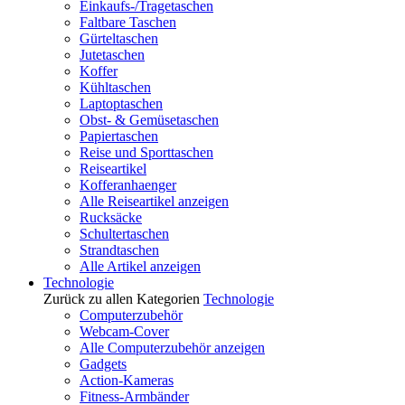
Einkaufs-/Tragetaschen
Faltbare Taschen
Gürteltaschen
Jutetaschen
Koffer
Kühltaschen
Laptoptaschen
Obst- & Gemüsetaschen
Papiertaschen
Reise und Sporttaschen
Reiseartikel
Kofferanhaenger
Alle Reiseartikel anzeigen
Rucksäcke
Schultertaschen
Strandtaschen
Alle Artikel anzeigen
Technologie
Zurück zu allen Kategorien
Technologie
Computerzubehör
Webcam-Cover
Alle Computerzubehör anzeigen
Gadgets
Action-Kameras
Fitness-Armbänder