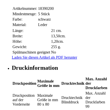
Artikelnummer:
18390200
Mindestmenge:
5 Stück
Farbe:
schwarz
Material:
Leder
Länge:
21 cm.
Breite:
13,50cm.
Höhe:
1,20cm.
Gewicht:
255 g.
Spülmaschinen geeignet
No
Laden Sie diesen Artikel als PDF herunter
Druckinformation
Max. Anzahl
Maximale
Druckposition
Drucktechnik
der
Größe in mm
Druckfarben
Max. Anzahl
Druckposition
Maximale
Drucktechnik
der
auf der
Größe in mm
Blinddruck
Druckfarben
Vorderseite
80 x 80
99