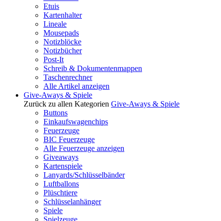
Etuis
Kartenhalter
Lineale
Mousepads
Notizblöcke
Notizbücher
Post-It
Schreib & Dokumentenmappen
Taschenrechner
Alle Artikel anzeigen
Give-Aways & Spiele
Zurück zu allen Kategorien
Give-Aways & Spiele
Buttons
Einkaufswagenchips
Feuerzeuge
BIC Feuerzeuge
Alle Feuerzeuge anzeigen
Giveaways
Kartenspiele
Lanyards/Schlüsselbänder
Luftballons
Plüschtiere
Schlüsselanhänger
Spiele
Spielzeuge