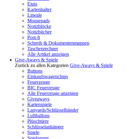
Etuis
Kartenhalter
Lineale
Mousepads
Notizblöcke
Notizbücher
Post-It
Schreib & Dokumentenmappen
Taschenrechner
Alle Artikel anzeigen
Give-Aways & Spiele
Zurück zu allen Kategorien
Give-Aways & Spiele
Buttons
Einkaufswagenchips
Feuerzeuge
BIC Feuerzeuge
Alle Feuerzeuge anzeigen
Giveaways
Kartenspiele
Lanyards/Schlüsselbänder
Luftballons
Plüschtiere
Schlüsselanhänger
Spiele
Spielzeuge