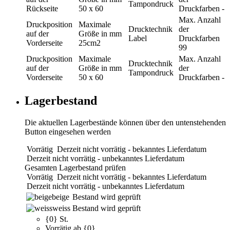
Tampondruck
Rückseite
50 x 60
Druckfarben
-
Max. Anzahl
Druckposition
Maximale
Drucktechnik
der
auf der
Größe in mm
Label
Druckfarben
Vorderseite
25cm2
99
Druckposition
Maximale
Max. Anzahl
Drucktechnik
auf der
Größe in mm
der
Tampondruck
Vorderseite
50 x 60
Druckfarben
-
Lagerbestand
Die aktuellen Lagerbestände können über den untenstehenden
Button eingesehen werden
Vorrätig
Derzeit nicht vorrätig - bekanntes Lieferdatum
Derzeit nicht vorrätig - unbekanntes Lieferdatum
Gesamten Lagerbestand prüfen
Vorrätig
Derzeit nicht vorrätig - bekanntes Lieferdatum
Derzeit nicht vorrätig - unbekanntes Lieferdatum
beige
Bestand wird geprüft
weiss
Bestand wird geprüft
{0} St.
Vorrätig ab {0}