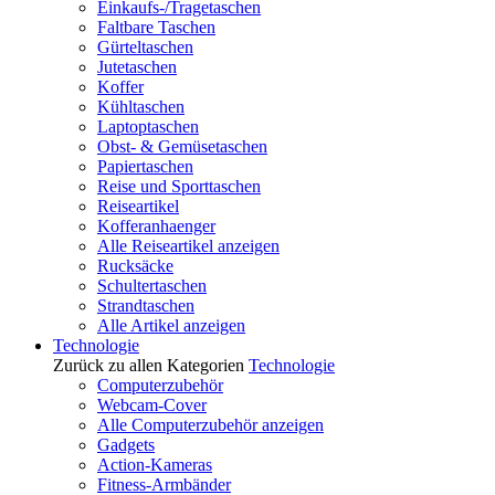
Einkaufs-/Tragetaschen
Faltbare Taschen
Gürteltaschen
Jutetaschen
Koffer
Kühltaschen
Laptoptaschen
Obst- & Gemüsetaschen
Papiertaschen
Reise und Sporttaschen
Reiseartikel
Kofferanhaenger
Alle Reiseartikel anzeigen
Rucksäcke
Schultertaschen
Strandtaschen
Alle Artikel anzeigen
Technologie
Zurück zu allen Kategorien
Technologie
Computerzubehör
Webcam-Cover
Alle Computerzubehör anzeigen
Gadgets
Action-Kameras
Fitness-Armbänder