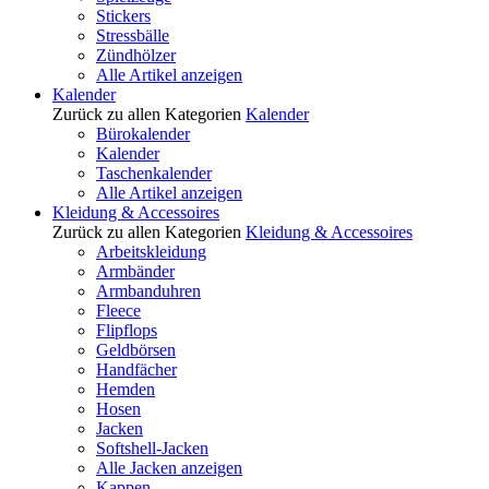
Stickers
Stressbälle
Zündhölzer
Alle Artikel anzeigen
Kalender
Zurück zu allen Kategorien
Kalender
Bürokalender
Kalender
Taschenkalender
Alle Artikel anzeigen
Kleidung & Accessoires
Zurück zu allen Kategorien
Kleidung & Accessoires
Arbeitskleidung
Armbänder
Armbanduhren
Fleece
Flipflops
Geldbörsen
Handfächer
Hemden
Hosen
Jacken
Softshell-Jacken
Alle Jacken anzeigen
Kappen