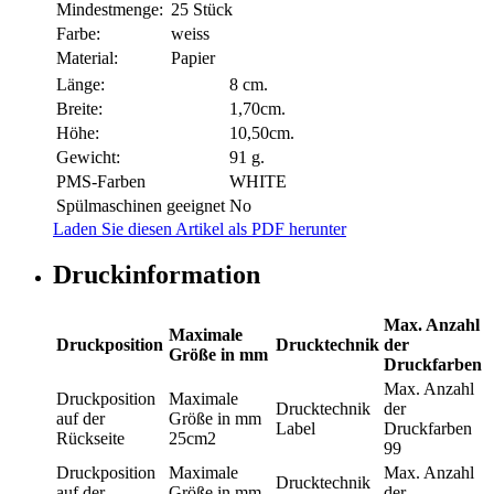
Mindestmenge:
25 Stück
Farbe:
weiss
Material:
Papier
Länge:
8 cm.
Breite:
1,70cm.
Höhe:
10,50cm.
Gewicht:
91 g.
PMS-Farben
WHITE
Spülmaschinen geeignet
No
Laden Sie diesen Artikel als PDF herunter
Druckinformation
Max. Anzahl
Maximale
Druckposition
Drucktechnik
der
Größe in mm
Druckfarben
Max. Anzahl
Druckposition
Maximale
Drucktechnik
der
auf der
Größe in mm
Label
Druckfarben
Rückseite
25cm2
99
Druckposition
Maximale
Max. Anzahl
Drucktechnik
auf der
Größe in mm
der