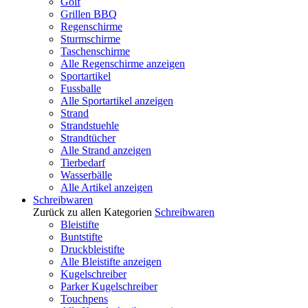
Golf
Grillen BBQ
Regenschirme
Sturmschirme
Taschenschirme
Alle Regenschirme anzeigen
Sportartikel
Fussballe
Alle Sportartikel anzeigen
Strand
Strandstuehle
Strandtücher
Alle Strand anzeigen
Tierbedarf
Wasserbälle
Alle Artikel anzeigen
Schreibwaren
Zurück zu allen Kategorien
Schreibwaren
Bleistifte
Buntstifte
Druckbleistifte
Alle Bleistifte anzeigen
Kugelschreiber
Parker Kugelschreiber
Touchpens