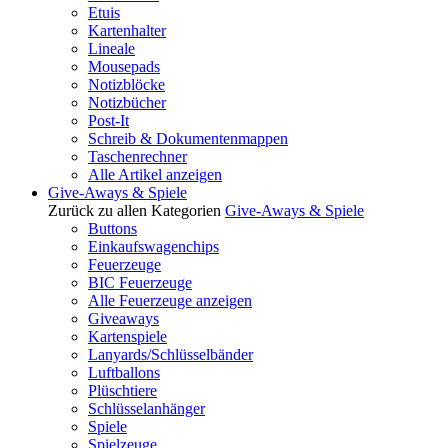
Etuis
Kartenhalter
Lineale
Mousepads
Notizblöcke
Notizbücher
Post-It
Schreib & Dokumentenmappen
Taschenrechner
Alle Artikel anzeigen
Give-Aways & Spiele
Zurück zu allen Kategorien
Give-Aways & Spiele
Buttons
Einkaufswagenchips
Feuerzeuge
BIC Feuerzeuge
Alle Feuerzeuge anzeigen
Giveaways
Kartenspiele
Lanyards/Schlüsselbänder
Luftballons
Plüschtiere
Schlüsselanhänger
Spiele
Spielzeuge