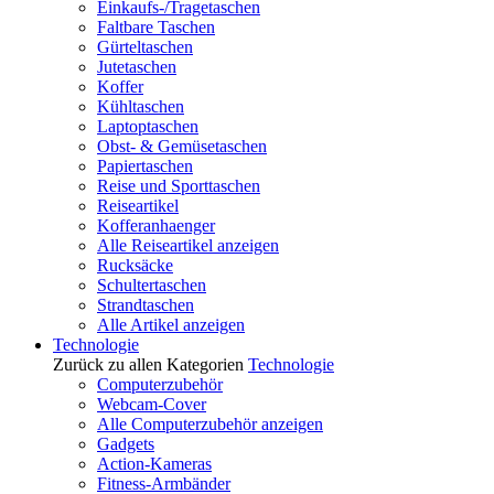
Einkaufs-/Tragetaschen
Faltbare Taschen
Gürteltaschen
Jutetaschen
Koffer
Kühltaschen
Laptoptaschen
Obst- & Gemüsetaschen
Papiertaschen
Reise und Sporttaschen
Reiseartikel
Kofferanhaenger
Alle Reiseartikel anzeigen
Rucksäcke
Schultertaschen
Strandtaschen
Alle Artikel anzeigen
Technologie
Zurück zu allen Kategorien
Technologie
Computerzubehör
Webcam-Cover
Alle Computerzubehör anzeigen
Gadgets
Action-Kameras
Fitness-Armbänder