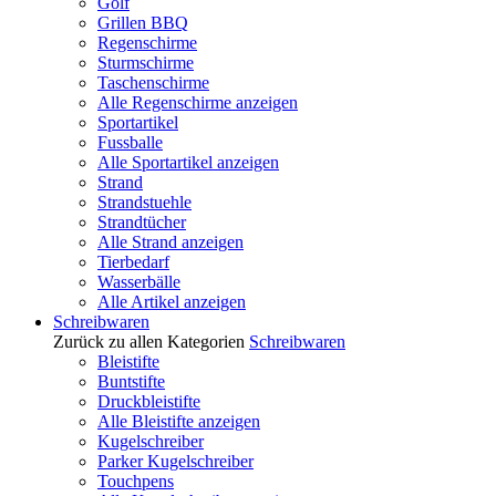
Golf
Grillen BBQ
Regenschirme
Sturmschirme
Taschenschirme
Alle Regenschirme anzeigen
Sportartikel
Fussballe
Alle Sportartikel anzeigen
Strand
Strandstuehle
Strandtücher
Alle Strand anzeigen
Tierbedarf
Wasserbälle
Alle Artikel anzeigen
Schreibwaren
Zurück zu allen Kategorien
Schreibwaren
Bleistifte
Buntstifte
Druckbleistifte
Alle Bleistifte anzeigen
Kugelschreiber
Parker Kugelschreiber
Touchpens