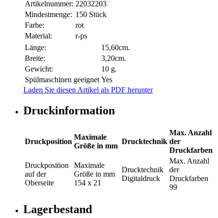
Artikelnummer:
22032203
Mindestmenge:
150 Stück
Farbe:
rot
Material:
r-ps
Länge:
15,60cm.
Breite:
3,20cm.
Gewicht:
10 g.
Spülmaschinen geeignet
Yes
Laden Sie diesen Artikel als PDF herunter
Druckinformation
Max. Anzahl
Maximale
Druckposition
Drucktechnik
der
Größe in mm
Druckfarben
Max. Anzahl
Druckposition
Maximale
Drucktechnik
der
auf der
Größe in mm
Digitaldruck
Druckfarben
Oberseite
154 x 21
99
Lagerbestand