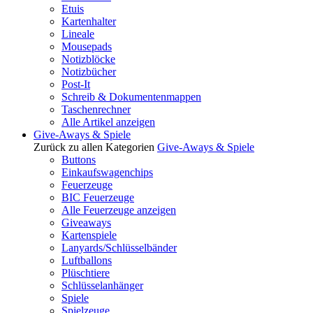
Etuis
Kartenhalter
Lineale
Mousepads
Notizblöcke
Notizbücher
Post-It
Schreib & Dokumentenmappen
Taschenrechner
Alle Artikel anzeigen
Give-Aways & Spiele
Zurück zu allen Kategorien
Give-Aways & Spiele
Buttons
Einkaufswagenchips
Feuerzeuge
BIC Feuerzeuge
Alle Feuerzeuge anzeigen
Giveaways
Kartenspiele
Lanyards/Schlüsselbänder
Luftballons
Plüschtiere
Schlüsselanhänger
Spiele
Spielzeuge