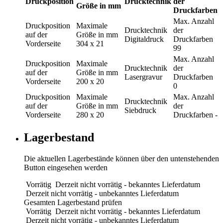
Druckposition
Drucktechnik
der
Größe in mm
Druckfarben
Max. Anzahl
Druckposition
Maximale
Drucktechnik
der
auf der
Größe in mm
Digitaldruck
Druckfarben
Vorderseite
304 x 21
99
Max. Anzahl
Druckposition
Maximale
Drucktechnik
der
auf der
Größe in mm
Lasergravur
Druckfarben
Vorderseite
200 x 20
0
Druckposition
Maximale
Max. Anzahl
Drucktechnik
auf der
Größe in mm
der
Siebdruck
Vorderseite
280 x 20
Druckfarben
-
Lagerbestand
Die aktuellen Lagerbestände können über den untenstehenden
Button eingesehen werden
Vorrätig
Derzeit nicht vorrätig - bekanntes Lieferdatum
Derzeit nicht vorrätig - unbekanntes Lieferdatum
Gesamten Lagerbestand prüfen
Vorrätig
Derzeit nicht vorrätig - bekanntes Lieferdatum
Derzeit nicht vorrätig - unbekanntes Lieferdatum