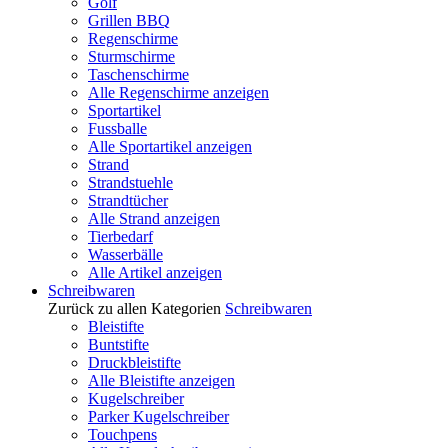
Golf
Grillen BBQ
Regenschirme
Sturmschirme
Taschenschirme
Alle Regenschirme anzeigen
Sportartikel
Fussballe
Alle Sportartikel anzeigen
Strand
Strandstuehle
Strandtücher
Alle Strand anzeigen
Tierbedarf
Wasserbälle
Alle Artikel anzeigen
Schreibwaren
Zurück zu allen Kategorien
Schreibwaren
Bleistifte
Buntstifte
Druckbleistifte
Alle Bleistifte anzeigen
Kugelschreiber
Parker Kugelschreiber
Touchpens