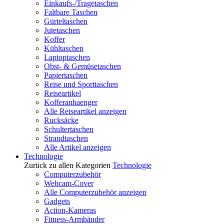
Einkaufs-/Tragetaschen
Faltbare Taschen
Gürteltaschen
Jutetaschen
Koffer
Kühltaschen
Laptoptaschen
Obst- & Gemüsetaschen
Papiertaschen
Reise und Sporttaschen
Reiseartikel
Kofferanhaenger
Alle Reiseartikel anzeigen
Rucksäcke
Schultertaschen
Strandtaschen
Alle Artikel anzeigen
Technologie
Zurück zu allen Kategorien
Technologie
Computerzubehör
Webcam-Cover
Alle Computerzubehör anzeigen
Gadgets
Action-Kameras
Fitness-Armbänder