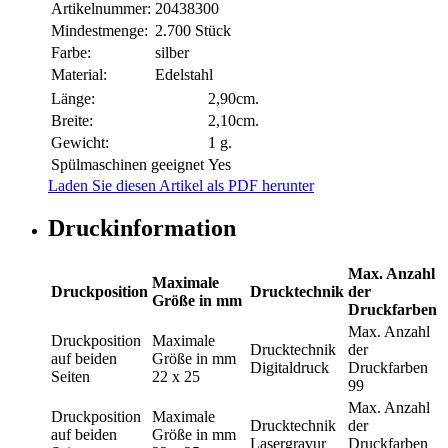
Artikelnummer:
20438300
Mindestmenge:
2.700 Stück
Farbe:
silber
Material:
Edelstahl
Länge:
2,90cm.
Breite:
2,10cm.
Gewicht:
1 g.
Spülmaschinen geeignet
Yes
Laden Sie diesen Artikel als PDF herunter
Druckinformation
Max. Anzahl
Maximale
Druckposition
Drucktechnik
der
Größe in mm
Druckfarben
Max. Anzahl
Druckposition
Maximale
Drucktechnik
der
auf beiden
Größe in mm
Digitaldruck
Druckfarben
Seiten
22 x 25
99
Max. Anzahl
Druckposition
Maximale
Drucktechnik
der
auf beiden
Größe in mm
Lasergravur
Druckfarben