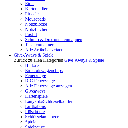
Etuis
Kartenhalter
Lineale
Mousepads
Notizblöcke
Notizbücher
Post-It
Schreib & Dokumentenmappen
Taschenrechner
Alle Artikel anzeigen
Give-Aways & Spiele
Zurück zu allen Kategorien
Give-Aways & Spiele
Buttons
Einkaufswagenchips
Feuerzeuge
BIC Feuerzeuge
Alle Feuerzeuge anzeigen
Giveaways
Kartenspiele
Lanyards/Schlüsselbänder
Luftballons
Plüschtiere
Schlüsselanhänger
Spiele
Spielzeuge