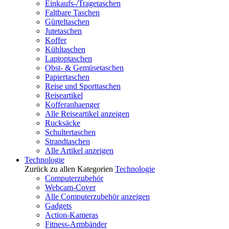
Einkaufs-/Tragetaschen
Faltbare Taschen
Gürteltaschen
Jutetaschen
Koffer
Kühltaschen
Laptoptaschen
Obst- & Gemüsetaschen
Papiertaschen
Reise und Sporttaschen
Reiseartikel
Kofferanhaenger
Alle Reiseartikel anzeigen
Rucksäcke
Schultertaschen
Strandtaschen
Alle Artikel anzeigen
Technologie
Zurück zu allen Kategorien
Technologie
Computerzubehör
Webcam-Cover
Alle Computerzubehör anzeigen
Gadgets
Action-Kameras
Fitness-Armbänder