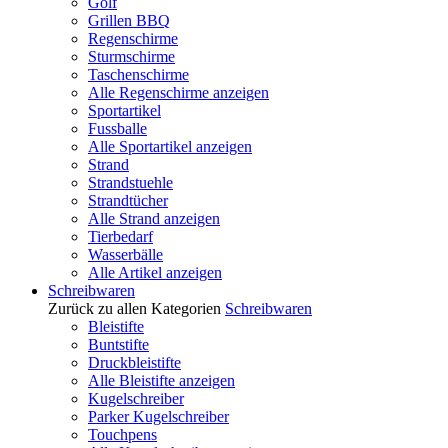
Golf
Grillen BBQ
Regenschirme
Sturmschirme
Taschenschirme
Alle Regenschirme anzeigen
Sportartikel
Fussballe
Alle Sportartikel anzeigen
Strand
Strandstuehle
Strandtücher
Alle Strand anzeigen
Tierbedarf
Wasserbälle
Alle Artikel anzeigen
Schreibwaren
Zurück zu allen Kategorien
Schreibwaren
Bleistifte
Buntstifte
Druckbleistifte
Alle Bleistifte anzeigen
Kugelschreiber
Parker Kugelschreiber
Touchpens