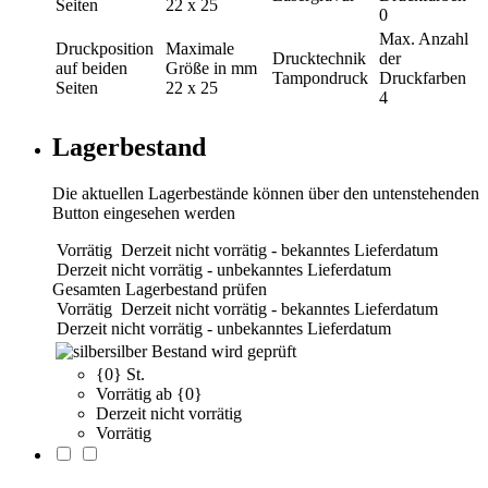
Seiten
22 x 25
0
Max. Anzahl
Druckposition
Maximale
Drucktechnik
der
auf beiden
Größe in mm
Tampondruck
Druckfarben
Seiten
22 x 25
4
Lagerbestand
Die aktuellen Lagerbestände können über den untenstehenden
Button eingesehen werden
Vorrätig
Derzeit nicht vorrätig - bekanntes Lieferdatum
Derzeit nicht vorrätig - unbekanntes Lieferdatum
Gesamten Lagerbestand prüfen
Vorrätig
Derzeit nicht vorrätig - bekanntes Lieferdatum
Derzeit nicht vorrätig - unbekanntes Lieferdatum
silber
Bestand wird geprüft
{0} St.
Vorrätig ab {0}
Derzeit nicht vorrätig
Vorrätig