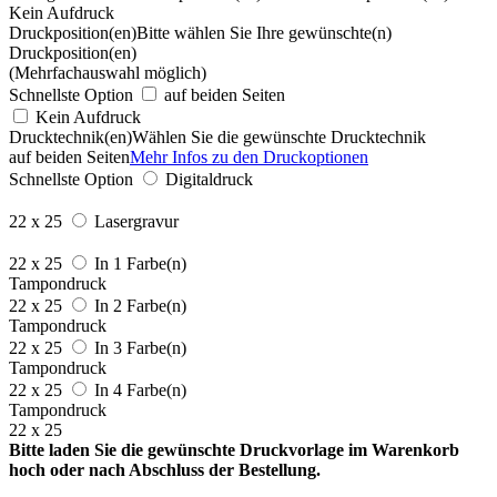
Kein Aufdruck
Druckposition(en)
Bitte wählen Sie Ihre gewünschte(n)
Druckposition(en)
(Mehrfachauswahl möglich)
Schnellste Option
auf beiden Seiten
Kein Aufdruck
Drucktechnik(en)
Wählen Sie die gewünschte Drucktechnik
auf beiden Seiten
Mehr Infos zu den Druckoptionen
Schnellste Option
Digitaldruck
22 x 25
Lasergravur
22 x 25
In 1 Farbe(n)
Tampondruck
22 x 25
In 2 Farbe(n)
Tampondruck
22 x 25
In 3 Farbe(n)
Tampondruck
22 x 25
In 4 Farbe(n)
Tampondruck
22 x 25
Bitte laden Sie die gewünschte Druckvorlage im Warenkorb
hoch oder nach Abschluss der Bestellung.