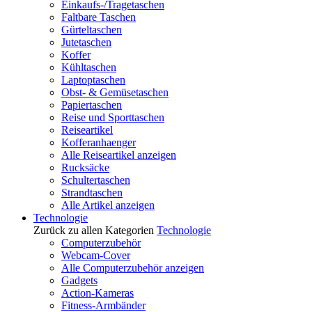
Einkaufs-/Tragetaschen
Faltbare Taschen
Gürteltaschen
Jutetaschen
Koffer
Kühltaschen
Laptoptaschen
Obst- & Gemüsetaschen
Papiertaschen
Reise und Sporttaschen
Reiseartikel
Kofferanhaenger
Alle Reiseartikel anzeigen
Rucksäcke
Schultertaschen
Strandtaschen
Alle Artikel anzeigen
Technologie
Zurück zu allen Kategorien
Technologie
Computerzubehör
Webcam-Cover
Alle Computerzubehör anzeigen
Gadgets
Action-Kameras
Fitness-Armbänder