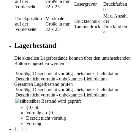
auf der
Größe in mm
Lasergravur
Druckfarben
Vorderseite
22 x 25
0
Max. Anzahl
Druckposition
Maximale
Drucktechnik
der
auf der
Größe in mm
Tampondruck
Druckfarben
Vorderseite
22 x 25
4
Lagerbestand
Die aktuellen Lagerbestände können über den untenstehenden
Button eingesehen werden
Vorrätig
Derzeit nicht vorrätig - bekanntes Lieferdatum
Derzeit nicht vorrätig - unbekanntes Lieferdatum
Gesamten Lagerbestand prüfen
Vorrätig
Derzeit nicht vorrätig - bekanntes Lieferdatum
Derzeit nicht vorrätig - unbekanntes Lieferdatum
silber
Bestand wird geprüft
{0} St.
Vorrätig ab {0}
Derzeit nicht vorrätig
Vorrätig