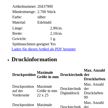
Artikelnummer:
20437900
Mindestmenge:
2.700 Stück
Farbe:
silber
Material:
Edelstahl
Länge:
2,90cm.
Breite:
2,10cm.
Gewicht:
1 g.
Spülmaschinen geeignet
Yes
Laden Sie diesen Artikel als PDF herunter
Druckinformation
Max. Anzahl
Maximale
Druckposition
Drucktechnik
der
Größe in mm
Druckfarben
Max. Anzahl
Druckposition
Maximale
Drucktechnik
der
auf der
Größe in mm
Digitaldruck
Druckfarben
Vorderseite
22 x 25
99
Max. Anzahl
Druckposition
Maximale
Drucktechnik
der