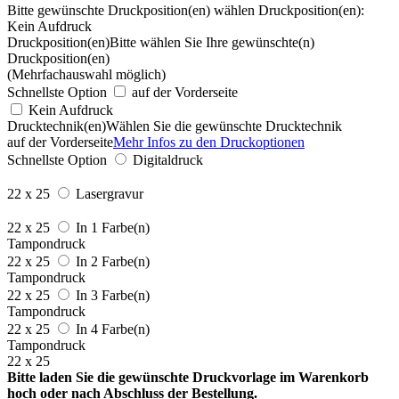
Bitte gewünschte Druckposition(en) wählen
Druckposition(en):
Kein Aufdruck
Druckposition(en)
Bitte wählen Sie Ihre gewünschte(n)
Druckposition(en)
(Mehrfachauswahl möglich)
Schnellste Option
auf der Vorderseite
Kein Aufdruck
Drucktechnik(en)
Wählen Sie die gewünschte Drucktechnik
auf der Vorderseite
Mehr Infos zu den Druckoptionen
Schnellste Option
Digitaldruck
22 x 25
Lasergravur
22 x 25
In 1 Farbe(n)
Tampondruck
22 x 25
In 2 Farbe(n)
Tampondruck
22 x 25
In 3 Farbe(n)
Tampondruck
22 x 25
In 4 Farbe(n)
Tampondruck
22 x 25
Bitte laden Sie die gewünschte Druckvorlage im Warenkorb
hoch oder nach Abschluss der Bestellung.