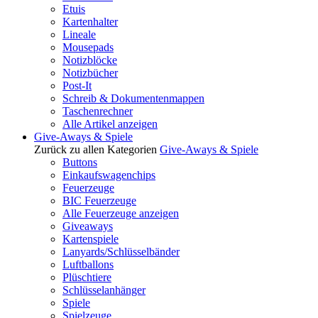
Etuis
Kartenhalter
Lineale
Mousepads
Notizblöcke
Notizbücher
Post-It
Schreib & Dokumentenmappen
Taschenrechner
Alle Artikel anzeigen
Give-Aways & Spiele
Zurück zu allen Kategorien
Give-Aways & Spiele
Buttons
Einkaufswagenchips
Feuerzeuge
BIC Feuerzeuge
Alle Feuerzeuge anzeigen
Giveaways
Kartenspiele
Lanyards/Schlüsselbänder
Luftballons
Plüschtiere
Schlüsselanhänger
Spiele
Spielzeuge