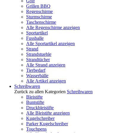
Golf
Grillen BBQ
Regenschirme
Sturmschirme
Taschenschirme
Alle Regenschirme anzeigen
Sportartikel
Fussballe
Alle Sportartikel anzeigen
Strand
Strandstuehle
Strandtücher
Alle Strand anzeigen
Tierbedarf
Wasserbälle
Alle Artikel anzeigen
Schreibwaren
Zurück zu allen Kategorien
Schreibwaren
Bleistifte
Buntstifte
Druckbleistifte
Alle Bleistifte anzeigen
Kugelschreiber
Parker Kugelschreiber
Touchpens