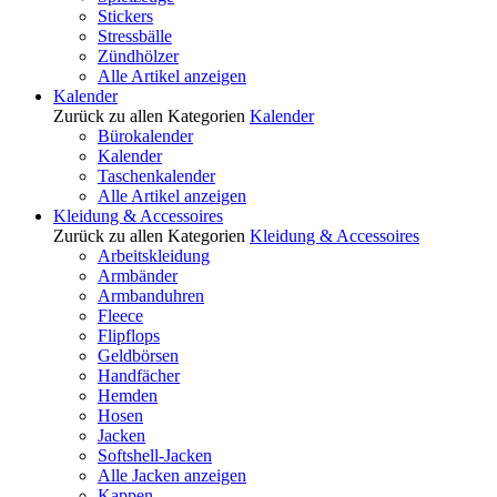
Stickers
Stressbälle
Zündhölzer
Alle Artikel anzeigen
Kalender
Zurück zu allen Kategorien
Kalender
Bürokalender
Kalender
Taschenkalender
Alle Artikel anzeigen
Kleidung & Accessoires
Zurück zu allen Kategorien
Kleidung & Accessoires
Arbeitskleidung
Armbänder
Armbanduhren
Fleece
Flipflops
Geldbörsen
Handfächer
Hemden
Hosen
Jacken
Softshell-Jacken
Alle Jacken anzeigen
Kappen