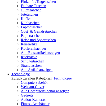
Einkaufs-/Tragetaschen
Faltbare Taschen
Gürteltaschen
Jutetaschen
Koffer
Kühltaschen
Laptoptaschen
Obst- & Gemüsetaschen
Papiertaschen
Reise und Sporttaschen
Reiseartikel
Kofferanhaenger
Alle Reiseartikel anzeigen
Rucksäcke
Schultertaschen
Strandtaschen
Alle Artikel anzeigen
Technologie
Zurück zu allen Kategorien
Technologie
Computerzubehör
Webcam-Cover
Alle Computerzubehör anzeigen
Gadgets
Action-Kameras
Fitness-Armbänder