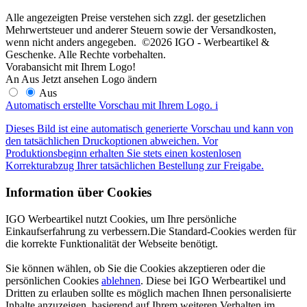
Alle angezeigten Preise verstehen sich zzgl. der gesetzlichen
Mehrwertsteuer und anderer Steuern sowie der Versandkosten,
wenn nicht anders angegeben. ©2026 IGO - Werbeartikel &
Geschenke. Alle Rechte vorbehalten.
Vorabansicht mit Ihrem Logo!
An
Aus
Jetzt ansehen
Logo ändern
Aus
Automatisch erstellte Vorschau mit Ihrem Logo.
i
Dieses Bild ist eine automatisch generierte Vorschau und kann von
den tatsächlichen Druckoptionen abweichen. Vor
Produktionsbeginn erhalten Sie stets einen kostenlosen
Korrekturabzug Ihrer tatsächlichen Bestellung zur Freigabe.
Information über Cookies
IGO Werbeartikel nutzt Cookies, um Ihre persönliche
Einkaufserfahrung zu verbessern.Die Standard-Cookies werden für
die korrekte Funktionalität der Webseite benötigt.
Sie können wählen, ob Sie die Cookies akzeptieren oder die
persönlichen Cookies
ablehnen
. Diese bei IGO Werbeartikel und
Dritten zu erlauben sollte es möglich machen Ihnen personalisierte
Inhalte anzuzeigen, basierend auf Ihrem weiteren Verhalten im