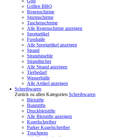
Golf
Grillen BBQ
Regenschirme
Sturmschirme
Taschenschirme
Alle Regenschirme anzeigen
Sportartikel
Fussballe
Alle Sportartikel anzeigen
Strand
Strandstuehle
Strandtücher
Alle Strand anzeigen
Tierbedarf
Wasserbälle
Alle Artikel anzeigen
Schreibwaren
Zurück zu allen Kategorien
Schreibwaren
Bleistifte
Buntstifte
Druckbleistifte
Alle Bleistifte anzeigen
Kugelschreiber
Parker Kugelschreiber
Touchpens