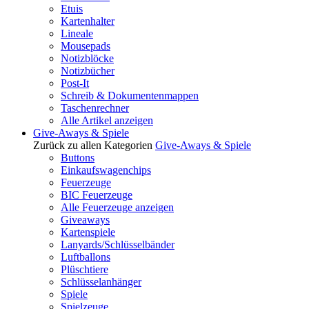
Etuis
Kartenhalter
Lineale
Mousepads
Notizblöcke
Notizbücher
Post-It
Schreib & Dokumentenmappen
Taschenrechner
Alle Artikel anzeigen
Give-Aways & Spiele
Zurück zu allen Kategorien
Give-Aways & Spiele
Buttons
Einkaufswagenchips
Feuerzeuge
BIC Feuerzeuge
Alle Feuerzeuge anzeigen
Giveaways
Kartenspiele
Lanyards/Schlüsselbänder
Luftballons
Plüschtiere
Schlüsselanhänger
Spiele
Spielzeuge