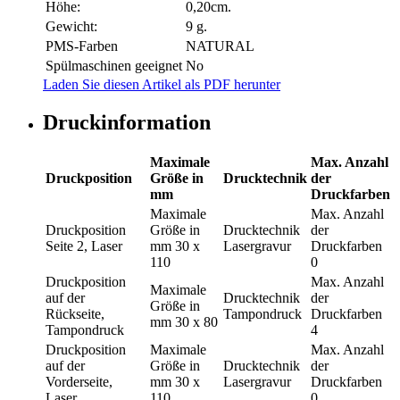
Höhe:
0,20cm.
Gewicht:
9 g.
PMS-Farben
NATURAL
Spülmaschinen geeignet
No
Laden Sie diesen Artikel als PDF herunter
Druckinformation
Maximale
Max. Anzahl
Druckposition
Größe in
Drucktechnik
der
mm
Druckfarben
Maximale
Max. Anzahl
Druckposition
Größe in
Drucktechnik
der
Seite 2, Laser
mm
30 x
Lasergravur
Druckfarben
110
0
Druckposition
Max. Anzahl
Maximale
auf der
Drucktechnik
der
Größe in
Rückseite,
Tampondruck
Druckfarben
mm
30 x 80
Tampondruck
4
Druckposition
Maximale
Max. Anzahl
auf der
Größe in
Drucktechnik
der
Vorderseite,
mm
30 x
Lasergravur
Druckfarben
Laser
110
0