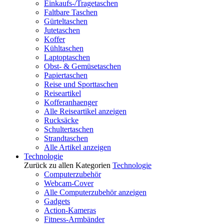
Einkaufs-/Tragetaschen
Faltbare Taschen
Gürteltaschen
Jutetaschen
Koffer
Kühltaschen
Laptoptaschen
Obst- & Gemüsetaschen
Papiertaschen
Reise und Sporttaschen
Reiseartikel
Kofferanhaenger
Alle Reiseartikel anzeigen
Rucksäcke
Schultertaschen
Strandtaschen
Alle Artikel anzeigen
Technologie
Zurück zu allen Kategorien
Technologie
Computerzubehör
Webcam-Cover
Alle Computerzubehör anzeigen
Gadgets
Action-Kameras
Fitness-Armbänder