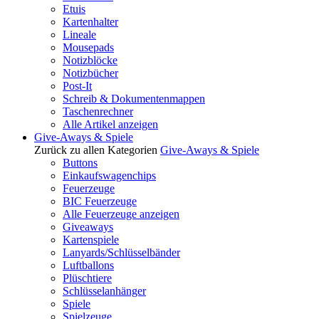
Etuis
Kartenhalter
Lineale
Mousepads
Notizblöcke
Notizbücher
Post-It
Schreib & Dokumentenmappen
Taschenrechner
Alle Artikel anzeigen
Give-Aways & Spiele
Zurück zu allen Kategorien
Give-Aways & Spiele
Buttons
Einkaufswagenchips
Feuerzeuge
BIC Feuerzeuge
Alle Feuerzeuge anzeigen
Giveaways
Kartenspiele
Lanyards/Schlüsselbänder
Luftballons
Plüschtiere
Schlüsselanhänger
Spiele
Spielzeuge