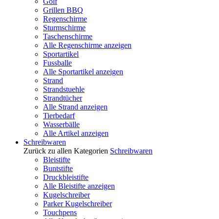
Golf
Grillen BBQ
Regenschirme
Sturmschirme
Taschenschirme
Alle Regenschirme anzeigen
Sportartikel
Fussballe
Alle Sportartikel anzeigen
Strand
Strandstuehle
Strandtücher
Alle Strand anzeigen
Tierbedarf
Wasserbälle
Alle Artikel anzeigen
Schreibwaren
Zurück zu allen Kategorien
Schreibwaren
Bleistifte
Buntstifte
Druckbleistifte
Alle Bleistifte anzeigen
Kugelschreiber
Parker Kugelschreiber
Touchpens