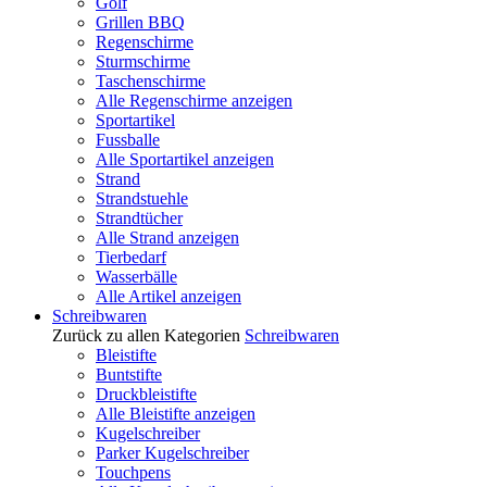
Golf
Grillen BBQ
Regenschirme
Sturmschirme
Taschenschirme
Alle Regenschirme anzeigen
Sportartikel
Fussballe
Alle Sportartikel anzeigen
Strand
Strandstuehle
Strandtücher
Alle Strand anzeigen
Tierbedarf
Wasserbälle
Alle Artikel anzeigen
Schreibwaren
Zurück zu allen Kategorien
Schreibwaren
Bleistifte
Buntstifte
Druckbleistifte
Alle Bleistifte anzeigen
Kugelschreiber
Parker Kugelschreiber
Touchpens