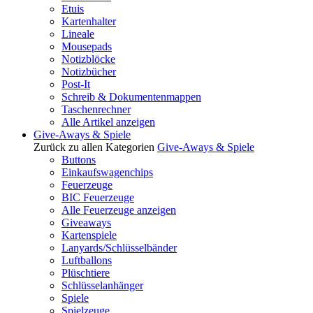
Etuis
Kartenhalter
Lineale
Mousepads
Notizblöcke
Notizbücher
Post-It
Schreib & Dokumentenmappen
Taschenrechner
Alle Artikel anzeigen
Give-Aways & Spiele
Zurück zu allen Kategorien
Give-Aways & Spiele
Buttons
Einkaufswagenchips
Feuerzeuge
BIC Feuerzeuge
Alle Feuerzeuge anzeigen
Giveaways
Kartenspiele
Lanyards/Schlüsselbänder
Luftballons
Plüschtiere
Schlüsselanhänger
Spiele
Spielzeuge