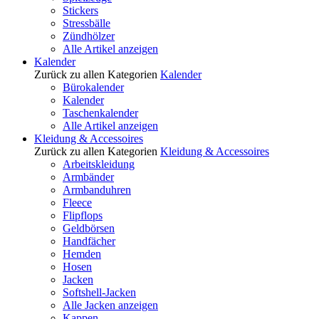
Stickers
Stressbälle
Zündhölzer
Alle Artikel anzeigen
Kalender
Zurück zu allen Kategorien
Kalender
Bürokalender
Kalender
Taschenkalender
Alle Artikel anzeigen
Kleidung & Accessoires
Zurück zu allen Kategorien
Kleidung & Accessoires
Arbeitskleidung
Armbänder
Armbanduhren
Fleece
Flipflops
Geldbörsen
Handfächer
Hemden
Hosen
Jacken
Softshell-Jacken
Alle Jacken anzeigen
Kappen