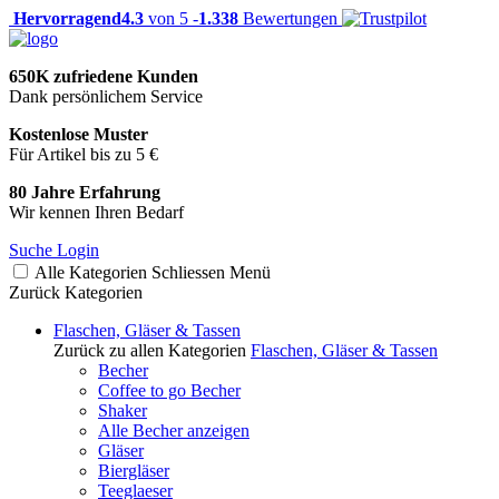
Hervorragend
4.3
von 5 -
1.338
Bewertungen
650K zufriedene Kunden
Dank persönlichem Service
Kostenlose Muster
Für Artikel bis zu 5 €
80 Jahre Erfahrung
Wir kennen Ihren Bedarf
Suche
Login
Alle Kategorien
Schliessen
Menü
Zurück
Kategorien
Flaschen, Gläser & Tassen
Zurück zu allen Kategorien
Flaschen, Gläser & Tassen
Becher
Coffee to go Becher
Shaker
Alle Becher anzeigen
Gläser
Biergläser
Teeglaeser