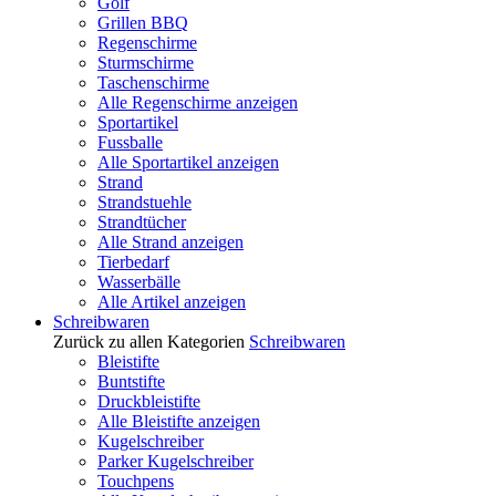
Golf
Grillen BBQ
Regenschirme
Sturmschirme
Taschenschirme
Alle Regenschirme anzeigen
Sportartikel
Fussballe
Alle Sportartikel anzeigen
Strand
Strandstuehle
Strandtücher
Alle Strand anzeigen
Tierbedarf
Wasserbälle
Alle Artikel anzeigen
Schreibwaren
Zurück zu allen Kategorien
Schreibwaren
Bleistifte
Buntstifte
Druckbleistifte
Alle Bleistifte anzeigen
Kugelschreiber
Parker Kugelschreiber
Touchpens