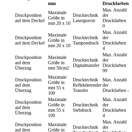
mm
Druckfarben
Max. Anzahl
Maximale
Druckposition
Drucktechnik
der
Größe in
auf dem Deckel
Lasergravur
Druckfarben
mm
20 x 10
0
Max. Anzahl
Maximale
Druckposition
Drucktechnik
der
Größe in
auf dem Deckel
Tampondruck
Druckfarben
mm
20 x 10
4
Max. Anzahl
Druckposition
Maximale
Drucktechnik
der
auf dem
Größe in
Digitaltransfer
Druckfarben
Überzug
mm
50cm2
99
Maximale
Druckposition
Drucktechnik
Max. Anzahl
Größe in
auf dem
Reflektierender
der
mm
55 x
Überzug
Transfer
Druckfarben
-
100
Maximale
Max. Anzahl
Druckposition
Größe in
Drucktechnik
der
auf dem
mm
55 x
Siebdruck
Druckfarben
Überzug
100
4
Max. Anzahl
Druckposition
Maximale
Drucktechnik
der
auf dem
Größe in