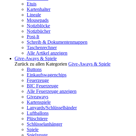
Etuis
Kartenhalter
Lineale
Mousepads
Notizblöcke
Notizbücher
Post-It
Schreib & Dokumentenmappen
Taschenrechner
Alle Artikel anzeigen
Give-Aways & Spiele
Zurück zu allen Kategorien
Give-Aways & Spiele
Buttons
Einkaufswagenchips
Feuerzeuge
BIC Feuerzeuge
Alle Feuerzeuge anzeigen
Giveaways
Kartenspiele
Lanyards/Schlüsselbänder
Luftballons
Plüschtiere
Schlüsselanhänger
Spiele
Spielzeuge