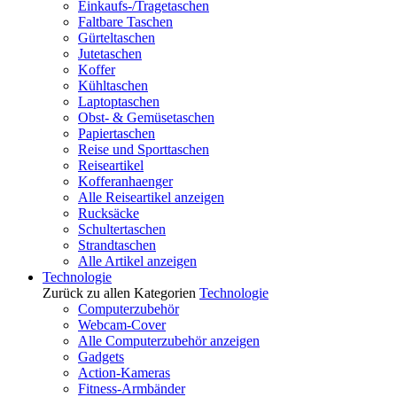
Einkaufs-/Tragetaschen
Faltbare Taschen
Gürteltaschen
Jutetaschen
Koffer
Kühltaschen
Laptoptaschen
Obst- & Gemüsetaschen
Papiertaschen
Reise und Sporttaschen
Reiseartikel
Kofferanhaenger
Alle Reiseartikel anzeigen
Rucksäcke
Schultertaschen
Strandtaschen
Alle Artikel anzeigen
Technologie
Zurück zu allen Kategorien
Technologie
Computerzubehör
Webcam-Cover
Alle Computerzubehör anzeigen
Gadgets
Action-Kameras
Fitness-Armbänder