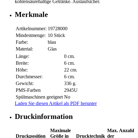
kohlensäurehaltige Getränke. Auslaufsicher.
Merkmale
Artikelnummer:
19728000
Mindestmenge:
10 Stück
Farbe:
blau
Material:
Glas
Länge:
0 cm.
Breite:
6 cm.
Höhe:
22 cm.
Durchmesser:
6 cm.
Gewicht:
336 g.
PMS-Farben
2945U
Spülmaschinen geeignet
No
Laden Sie diesen Artikel als PDF herunter
Druckinformation
Maximale
Max. Anzahl
Druckposition
Größe in
Drucktechnik
der