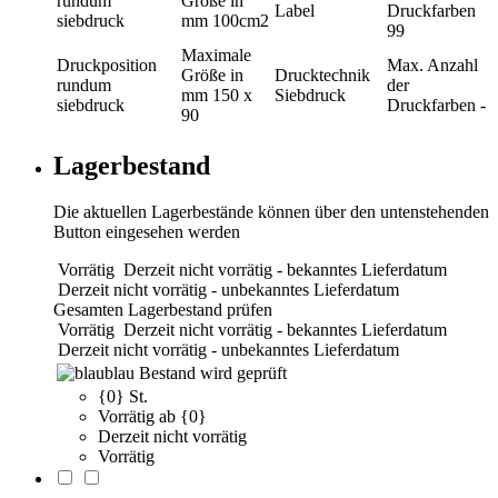
rundum
Größe in
Label
Druckfarben
siebdruck
mm
100cm2
99
Maximale
Druckposition
Max. Anzahl
Größe in
Drucktechnik
rundum
der
mm
150 x
Siebdruck
siebdruck
Druckfarben
-
90
Lagerbestand
Die aktuellen Lagerbestände können über den untenstehenden
Button eingesehen werden
Vorrätig
Derzeit nicht vorrätig - bekanntes Lieferdatum
Derzeit nicht vorrätig - unbekanntes Lieferdatum
Gesamten Lagerbestand prüfen
Vorrätig
Derzeit nicht vorrätig - bekanntes Lieferdatum
Derzeit nicht vorrätig - unbekanntes Lieferdatum
blau
Bestand wird geprüft
{0} St.
Vorrätig ab {0}
Derzeit nicht vorrätig
Vorrätig