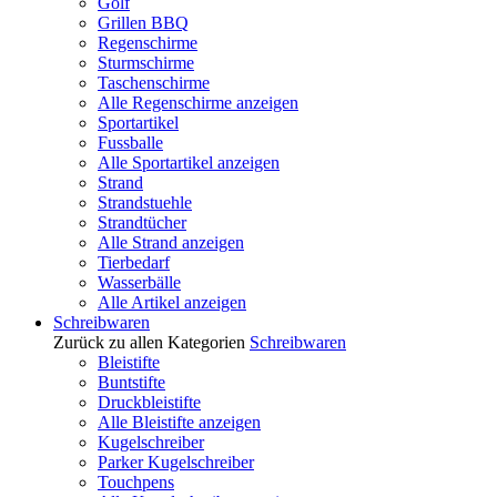
Golf
Grillen BBQ
Regenschirme
Sturmschirme
Taschenschirme
Alle Regenschirme anzeigen
Sportartikel
Fussballe
Alle Sportartikel anzeigen
Strand
Strandstuehle
Strandtücher
Alle Strand anzeigen
Tierbedarf
Wasserbälle
Alle Artikel anzeigen
Schreibwaren
Zurück zu allen Kategorien
Schreibwaren
Bleistifte
Buntstifte
Druckbleistifte
Alle Bleistifte anzeigen
Kugelschreiber
Parker Kugelschreiber
Touchpens