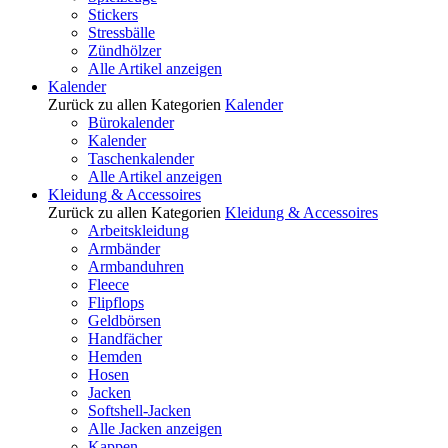
Stickers
Stressbälle
Zündhölzer
Alle Artikel anzeigen
Kalender
Zurück zu allen Kategorien
Kalender
Bürokalender
Kalender
Taschenkalender
Alle Artikel anzeigen
Kleidung & Accessoires
Zurück zu allen Kategorien
Kleidung & Accessoires
Arbeitskleidung
Armbänder
Armbanduhren
Fleece
Flipflops
Geldbörsen
Handfächer
Hemden
Hosen
Jacken
Softshell-Jacken
Alle Jacken anzeigen
Kappen