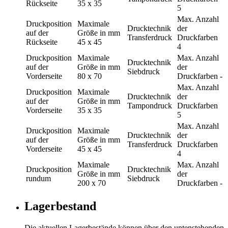
Rückseite
35 x 35
5
Max. Anzahl
Druckposition
Maximale
Drucktechnik
der
auf der
Größe in mm
Transferdruck
Druckfarben
Rückseite
45 x 45
4
Druckposition
Maximale
Max. Anzahl
Drucktechnik
auf der
Größe in mm
der
Siebdruck
Vorderseite
80 x 70
Druckfarben
-
Max. Anzahl
Druckposition
Maximale
Drucktechnik
der
auf der
Größe in mm
Tampondruck
Druckfarben
Vorderseite
35 x 35
5
Max. Anzahl
Druckposition
Maximale
Drucktechnik
der
auf der
Größe in mm
Transferdruck
Druckfarben
Vorderseite
45 x 45
4
Maximale
Max. Anzahl
Druckposition
Drucktechnik
Größe in mm
der
rundum
Siebdruck
200 x 70
Druckfarben
-
Lagerbestand
Die aktuellen Lagerbestände können über den untenstehenden