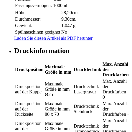
Fassungsvermögen:
1000ml
Höhe:
28,50cm.
Durchmesser:
9,30cm.
Gewicht:
1.047 g.
Spülmaschinen geeignet
No
Laden Sie diesen Artikel als PDF herunter
Druckinformation
Max. Anzahl
Maximale
Druckposition
Drucktechnik
der
Größe in mm
Druckfarben
Max. Anzahl
Maximale
Druckposition
Drucktechnik
der
Größe in mm
auf der Kappe
Lasergravur
Druckfarben
Ø25
0
Druckposition
Maximale
Max. Anzahl
Drucktechnik
auf der
Größe in mm
der
Siebdruck
Rückseite
80 x 70
Druckfarben
-
Max. Anzahl
Druckposition
Maximale
Drucktechnik
der
auf der
Größe in mm
Tampondruck
Druckfarben