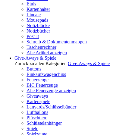
Etuis
Kartenhalter
Lineale
Mousepads
Notizblöcke
Notizbücher
Post-It
Schreib & Dokumentenmappen
Taschenrechner
Alle Artikel anzeigen
Give-Aways & Spiele
Zurück zu allen Kategorien
Give-Aways & Spiele
Buttons
Einkaufswagenchips
Feuerzeuge
BIC Feuerzeuge
Alle Feuerzeuge anzeigen
Giveaways
Kartenspiele
Lanyards/Schlüsselbänder
Luftballons
Plüschtiere
Schlüsselanhänger
Spiele
Spielzeuge