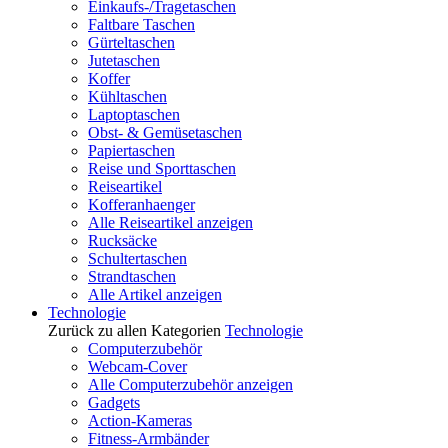
Einkaufs-/Tragetaschen
Faltbare Taschen
Gürteltaschen
Jutetaschen
Koffer
Kühltaschen
Laptoptaschen
Obst- & Gemüsetaschen
Papiertaschen
Reise und Sporttaschen
Reiseartikel
Kofferanhaenger
Alle Reiseartikel anzeigen
Rucksäcke
Schultertaschen
Strandtaschen
Alle Artikel anzeigen
Technologie
Zurück zu allen Kategorien
Technologie
Computerzubehör
Webcam-Cover
Alle Computerzubehör anzeigen
Gadgets
Action-Kameras
Fitness-Armbänder