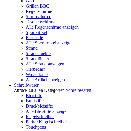
Golf
Grillen BBQ
Regenschirme
Sturmschirme
Taschenschirme
Alle Regenschirme anzeigen
Sportartikel
Fussballe
Alle Sportartikel anzeigen
Strand
Strandstuehle
Strandtücher
Alle Strand anzeigen
Tierbedarf
Wasserbälle
Alle Artikel anzeigen
Schreibwaren
Zurück zu allen Kategorien
Schreibwaren
Bleistifte
Buntstifte
Druckbleistifte
Alle Bleistifte anzeigen
Kugelschreiber
Parker Kugelschreiber
Touchpens