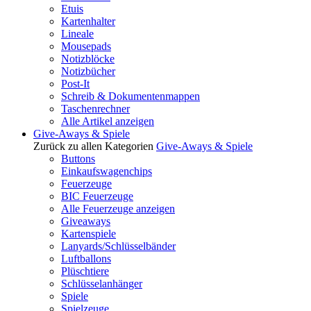
Etuis
Kartenhalter
Lineale
Mousepads
Notizblöcke
Notizbücher
Post-It
Schreib & Dokumentenmappen
Taschenrechner
Alle Artikel anzeigen
Give-Aways & Spiele
Zurück zu allen Kategorien
Give-Aways & Spiele
Buttons
Einkaufswagenchips
Feuerzeuge
BIC Feuerzeuge
Alle Feuerzeuge anzeigen
Giveaways
Kartenspiele
Lanyards/Schlüsselbänder
Luftballons
Plüschtiere
Schlüsselanhänger
Spiele
Spielzeuge