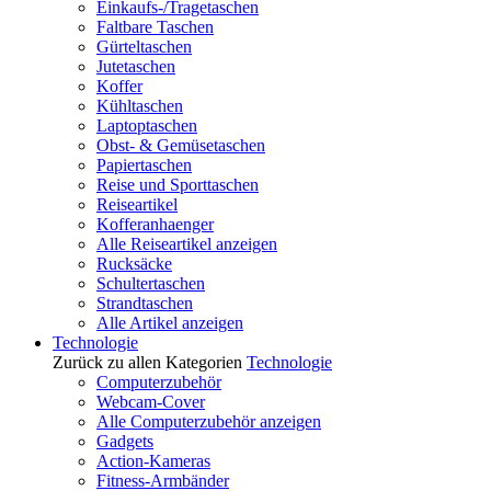
Einkaufs-/Tragetaschen
Faltbare Taschen
Gürteltaschen
Jutetaschen
Koffer
Kühltaschen
Laptoptaschen
Obst- & Gemüsetaschen
Papiertaschen
Reise und Sporttaschen
Reiseartikel
Kofferanhaenger
Alle Reiseartikel anzeigen
Rucksäcke
Schultertaschen
Strandtaschen
Alle Artikel anzeigen
Technologie
Zurück zu allen Kategorien
Technologie
Computerzubehör
Webcam-Cover
Alle Computerzubehör anzeigen
Gadgets
Action-Kameras
Fitness-Armbänder