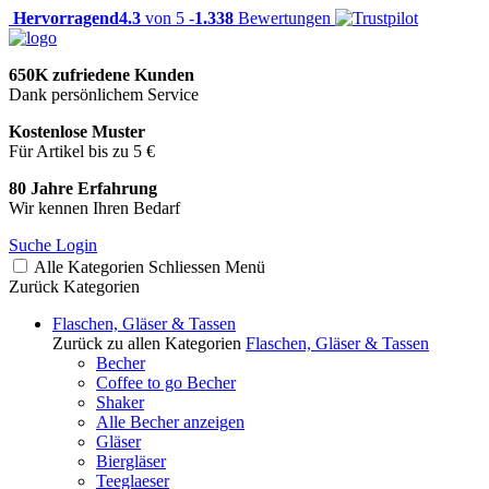
Hervorragend
4.3
von 5 -
1.338
Bewertungen
650K zufriedene Kunden
Dank persönlichem Service
Kostenlose Muster
Für Artikel bis zu 5 €
80 Jahre Erfahrung
Wir kennen Ihren Bedarf
Suche
Login
Alle Kategorien
Schliessen
Menü
Zurück
Kategorien
Flaschen, Gläser & Tassen
Zurück zu allen Kategorien
Flaschen, Gläser & Tassen
Becher
Coffee to go Becher
Shaker
Alle Becher anzeigen
Gläser
Biergläser
Teeglaeser