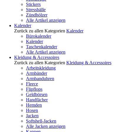
Stickers
Stressbälle
Zündhölzer
Alle Artikel anzeigen
Kalender
Zurück zu allen Kategorien
Kalender
Bürokalender
Kalender
Taschenkalender
Alle Artikel anzeigen
Kleidung & Accessoires
Zurück zu allen Kategorien
Kleidung & Accessoires
Arbeitskleidung
Armbänder
Armbanduhren
Fleece
Flipflops
Geldbörsen
Handfächer
Hemden
Hosen
Jacken
Softshell-Jacken
Alle Jacken anzeigen
Kappen