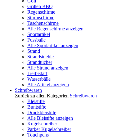
Golf
Grillen BBQ
Regenschirme
Sturmschirme
Taschenschirme
Alle Regenschirme anzeigen
Sportartikel
Fussballe
Alle Sportartikel anzeigen
Strand
Strandstuehle
Strandtücher
Alle Strand anzeigen
Tierbedarf
Wasserbälle
Alle Artikel anzeigen
Schreibwaren
Zurück zu allen Kategorien
Schreibwaren
Bleistifte
Buntstifte
Druckbleistifte
Alle Bleistifte anzeigen
Kugelschreiber
Parker Kugelschreiber
Touchpens