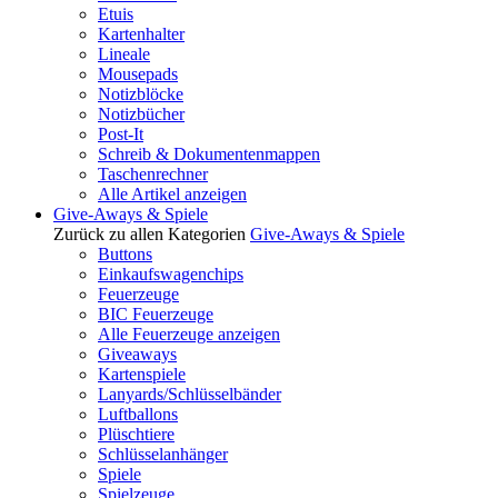
Etuis
Kartenhalter
Lineale
Mousepads
Notizblöcke
Notizbücher
Post-It
Schreib & Dokumentenmappen
Taschenrechner
Alle Artikel anzeigen
Give-Aways & Spiele
Zurück zu allen Kategorien
Give-Aways & Spiele
Buttons
Einkaufswagenchips
Feuerzeuge
BIC Feuerzeuge
Alle Feuerzeuge anzeigen
Giveaways
Kartenspiele
Lanyards/Schlüsselbänder
Luftballons
Plüschtiere
Schlüsselanhänger
Spiele
Spielzeuge