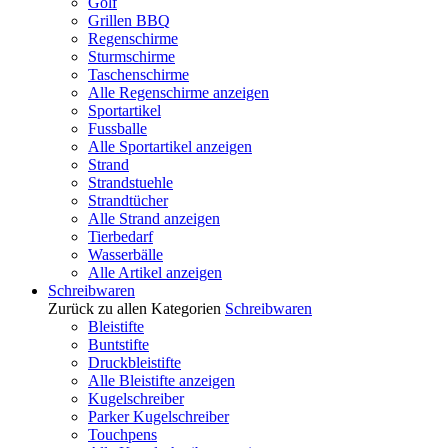
Golf
Grillen BBQ
Regenschirme
Sturmschirme
Taschenschirme
Alle Regenschirme anzeigen
Sportartikel
Fussballe
Alle Sportartikel anzeigen
Strand
Strandstuehle
Strandtücher
Alle Strand anzeigen
Tierbedarf
Wasserbälle
Alle Artikel anzeigen
Schreibwaren
Zurück zu allen Kategorien
Schreibwaren
Bleistifte
Buntstifte
Druckbleistifte
Alle Bleistifte anzeigen
Kugelschreiber
Parker Kugelschreiber
Touchpens