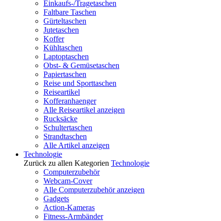
Einkaufs-/Tragetaschen
Faltbare Taschen
Gürteltaschen
Jutetaschen
Koffer
Kühltaschen
Laptoptaschen
Obst- & Gemüsetaschen
Papiertaschen
Reise und Sporttaschen
Reiseartikel
Kofferanhaenger
Alle Reiseartikel anzeigen
Rucksäcke
Schultertaschen
Strandtaschen
Alle Artikel anzeigen
Technologie
Zurück zu allen Kategorien
Technologie
Computerzubehör
Webcam-Cover
Alle Computerzubehör anzeigen
Gadgets
Action-Kameras
Fitness-Armbänder