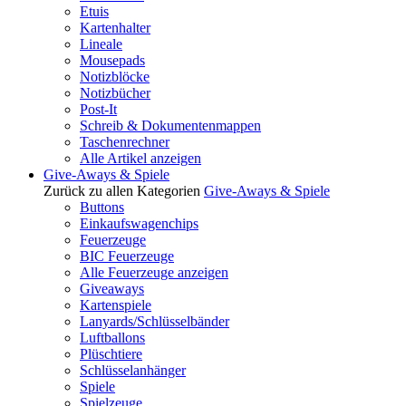
Etuis
Kartenhalter
Lineale
Mousepads
Notizblöcke
Notizbücher
Post-It
Schreib & Dokumentenmappen
Taschenrechner
Alle Artikel anzeigen
Give-Aways & Spiele
Zurück zu allen Kategorien
Give-Aways & Spiele
Buttons
Einkaufswagenchips
Feuerzeuge
BIC Feuerzeuge
Alle Feuerzeuge anzeigen
Giveaways
Kartenspiele
Lanyards/Schlüsselbänder
Luftballons
Plüschtiere
Schlüsselanhänger
Spiele
Spielzeuge