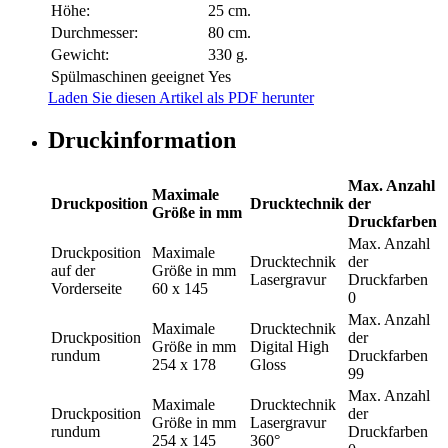
Höhe:
25 cm.
Durchmesser:
80 cm.
Gewicht:
330 g.
Spülmaschinen geeignet
Yes
Laden Sie diesen Artikel als PDF herunter
Druckinformation
Max. Anzahl
Maximale
Druckposition
Drucktechnik
der
Größe in mm
Druckfarben
Max. Anzahl
Druckposition
Maximale
Drucktechnik
der
auf der
Größe in mm
Lasergravur
Druckfarben
Vorderseite
60 x 145
0
Max. Anzahl
Maximale
Drucktechnik
Druckposition
der
Größe in mm
Digital High
rundum
Druckfarben
254 x 178
Gloss
99
Max. Anzahl
Maximale
Drucktechnik
Druckposition
der
Größe in mm
Lasergravur
rundum
Druckfarben
254 x 145
360°