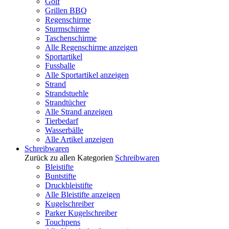
Golf
Grillen BBQ
Regenschirme
Sturmschirme
Taschenschirme
Alle Regenschirme anzeigen
Sportartikel
Fussballe
Alle Sportartikel anzeigen
Strand
Strandstuehle
Strandtücher
Alle Strand anzeigen
Tierbedarf
Wasserbälle
Alle Artikel anzeigen
Schreibwaren
Zurück zu allen Kategorien
Schreibwaren
Bleistifte
Buntstifte
Druckbleistifte
Alle Bleistifte anzeigen
Kugelschreiber
Parker Kugelschreiber
Touchpens