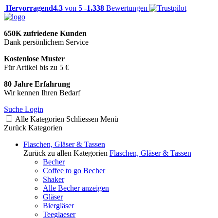
Hervorragend
4.3
von 5 -
1.338
Bewertungen
650K zufriedene Kunden
Dank persönlichem Service
Kostenlose Muster
Für Artikel bis zu 5 €
80 Jahre Erfahrung
Wir kennen Ihren Bedarf
Suche
Login
Alle Kategorien
Schliessen
Menü
Zurück
Kategorien
Flaschen, Gläser & Tassen
Zurück zu allen Kategorien
Flaschen, Gläser & Tassen
Becher
Coffee to go Becher
Shaker
Alle Becher anzeigen
Gläser
Biergläser
Teeglaeser