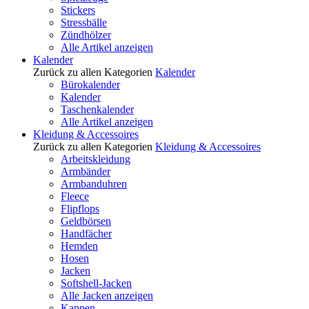
Stickers
Stressbälle
Zündhölzer
Alle Artikel anzeigen
Kalender
Zurück zu allen Kategorien
Kalender
Bürokalender
Kalender
Taschenkalender
Alle Artikel anzeigen
Kleidung & Accessoires
Zurück zu allen Kategorien
Kleidung & Accessoires
Arbeitskleidung
Armbänder
Armbanduhren
Fleece
Flipflops
Geldbörsen
Handfächer
Hemden
Hosen
Jacken
Softshell-Jacken
Alle Jacken anzeigen
Kappen