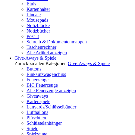
Etuis
Kartenhalter
Lineale
Mousepads
Notizblöcke
Notizbücher
Post-It
Schreib & Dokumentenmappen
Taschenrechner
Alle Artikel anzeigen
Give-Aways & Spiele
Zurück zu allen Kategorien
Give-Aways & Spiele
Buttons
Einkaufswagenchips
Feuerzeuge
BIC Feuerzeuge
Alle Feuerzeuge anzeigen
Giveaways
Kartenspiele
Lanyards/Schlüsselbänder
Luftballons
Plüschtiere
Schlüsselanhänger
Spiele
Spielzeuge