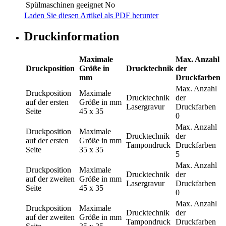
Spülmaschinen geeignet
No
Laden Sie diesen Artikel als PDF herunter
Druckinformation
Maximale
Max. Anzahl
Druckposition
Größe in
Drucktechnik
der
mm
Druckfarben
Max. Anzahl
Druckposition
Maximale
Drucktechnik
der
auf der ersten
Größe in mm
Lasergravur
Druckfarben
Seite
45 x 35
0
Max. Anzahl
Druckposition
Maximale
Drucktechnik
der
auf der ersten
Größe in mm
Tampondruck
Druckfarben
Seite
35 x 35
5
Max. Anzahl
Druckposition
Maximale
Drucktechnik
der
auf der zweiten
Größe in mm
Lasergravur
Druckfarben
Seite
45 x 35
0
Max. Anzahl
Druckposition
Maximale
Drucktechnik
der
auf der zweiten
Größe in mm
Tampondruck
Druckfarben