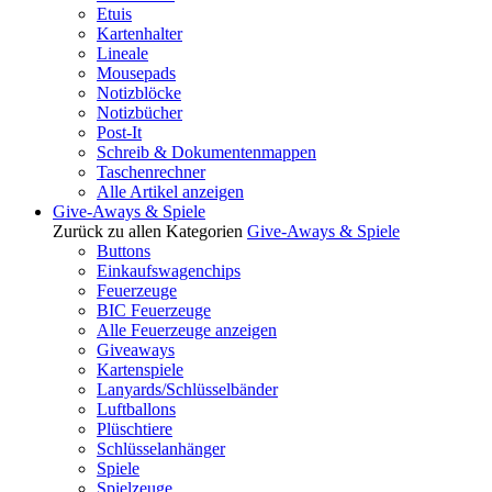
Etuis
Kartenhalter
Lineale
Mousepads
Notizblöcke
Notizbücher
Post-It
Schreib & Dokumentenmappen
Taschenrechner
Alle Artikel anzeigen
Give-Aways & Spiele
Zurück zu allen Kategorien
Give-Aways & Spiele
Buttons
Einkaufswagenchips
Feuerzeuge
BIC Feuerzeuge
Alle Feuerzeuge anzeigen
Giveaways
Kartenspiele
Lanyards/Schlüsselbänder
Luftballons
Plüschtiere
Schlüsselanhänger
Spiele
Spielzeuge