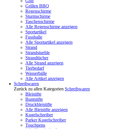
Golf
Grillen BBQ
Regenschirme
Sturmschirme
Taschenschirme
Alle Regenschirme anzeigen
Sportartikel
Fussballe
Alle Sportartikel anzeigen
Strand
Strandstuehle
Strandtücher
Alle Strand anzeigen
Tierbedarf
Wasserbälle
Alle Artikel anzeigen
Schreibwaren
Zurück zu allen Kategorien
Schreibwaren
Bleistifte
Buntstifte
Druckbleistifte
Alle Bleistifte anzeigen
Kugelschreiber
Parker Kugelschreiber
Touchpens