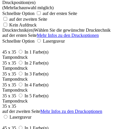
Druckposition(en)
(Mehrfachauswahl möglich)
Schnellste Option
auf der ersten Seite
auf der zweiten Seite
Kein Aufdruck
Drucktechnik(en)
Wählen Sie die gewünschte Drucktechnik
auf der ersten Seite
Mehr Infos zu den Druckoptionen
Schnellste Option
Lasergravur
45 x 35
In 1 Farbe(n)
Tampondruck
35 x 35
In 2 Farbe(n)
Tampondruck
35 x 35
In 3 Farbe(n)
Tampondruck
35 x 35
In 4 Farbe(n)
Tampondruck
35 x 35
In 5 Farbe(n)
Tampondruck
35 x 35
auf der zweiten Seite
Mehr Infos zu den Druckoptionen
Lasergravur
45 x 35
In 1 Farbe(n)