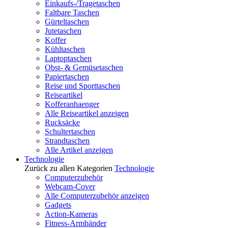
Einkaufs-/Tragetaschen
Faltbare Taschen
Gürteltaschen
Jutetaschen
Koffer
Kühltaschen
Laptoptaschen
Obst- & Gemüsetaschen
Papiertaschen
Reise und Sporttaschen
Reiseartikel
Kofferanhaenger
Alle Reiseartikel anzeigen
Rucksäcke
Schultertaschen
Strandtaschen
Alle Artikel anzeigen
Technologie
Zurück zu allen Kategorien
Technologie
Computerzubehör
Webcam-Cover
Alle Computerzubehör anzeigen
Gadgets
Action-Kameras
Fitness-Armbänder