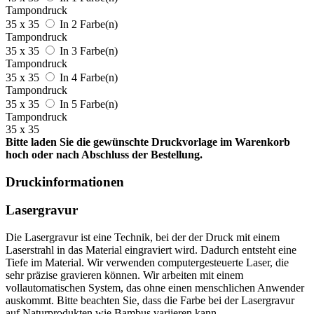
Tampondruck
35 x 35
In 2 Farbe(n)
Tampondruck
35 x 35
In 3 Farbe(n)
Tampondruck
35 x 35
In 4 Farbe(n)
Tampondruck
35 x 35
In 5 Farbe(n)
Tampondruck
35 x 35
Bitte laden Sie die gewünschte Druckvorlage im Warenkorb
hoch oder nach Abschluss der Bestellung.
Druckinformationen
Lasergravur
Die Lasergravur ist eine Technik, bei der der Druck mit einem
Laserstrahl in das Material eingraviert wird. Dadurch entsteht eine
Tiefe im Material. Wir verwenden computergesteuerte Laser, die
sehr präzise gravieren können. Wir arbeiten mit einem
vollautomatischen System, das ohne einen menschlichen Anwender
auskommt. Bitte beachten Sie, dass die Farbe bei der Lasergravur
auf Naturprodukten wie Bambus variieren kann.