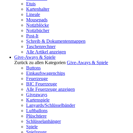
Etuis
Kartenhalter
Lineale
Mousepads
Notizblöcke
Notizbücher
Post-It
Schreib & Dokumentenmappen
Taschenrechner
Alle Artikel anzeigen
Give-Aways & Spiele
Zurück zu allen Kategorien
Give-Aways & Spiele
Buttons
Einkaufswagenchips
Feuerzeuge
BIC Feuerzeuge
Alle Feuerzeuge anzeigen
Giveaways
Kartenspiele
Lanyards/Schlüsselbänder
Luftballons
Plüschtiere
Schlüsselanhänger
Spiele
Spielzeuge