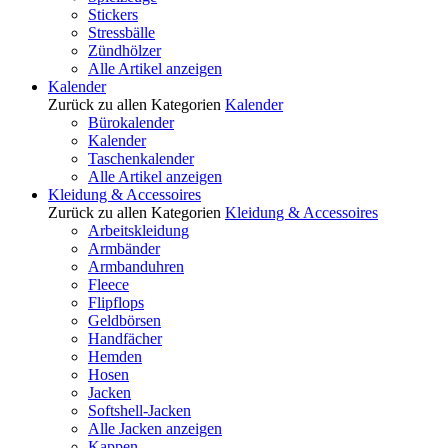
Stickers
Stressbälle
Zündhölzer
Alle Artikel anzeigen
Kalender
Zurück zu allen Kategorien
Kalender
Bürokalender
Kalender
Taschenkalender
Alle Artikel anzeigen
Kleidung & Accessoires
Zurück zu allen Kategorien
Kleidung & Accessoires
Arbeitskleidung
Armbänder
Armbanduhren
Fleece
Flipflops
Geldbörsen
Handfächer
Hemden
Hosen
Jacken
Softshell-Jacken
Alle Jacken anzeigen
Kappen