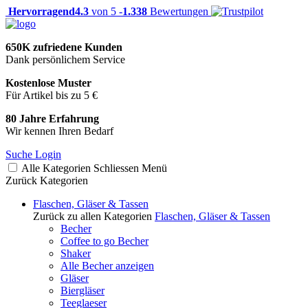
Hervorragend
4.3
von 5 -
1.338
Bewertungen
650K zufriedene Kunden
Dank persönlichem Service
Kostenlose Muster
Für Artikel bis zu 5 €
80 Jahre Erfahrung
Wir kennen Ihren Bedarf
Suche
Login
Alle Kategorien
Schliessen
Menü
Zurück
Kategorien
Flaschen, Gläser & Tassen
Zurück zu allen Kategorien
Flaschen, Gläser & Tassen
Becher
Coffee to go Becher
Shaker
Alle Becher anzeigen
Gläser
Biergläser
Teeglaeser