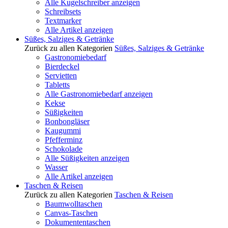
Alle Kugelschreiber anzeigen
Schreibsets
Textmarker
Alle Artikel anzeigen
Süßes, Salziges & Getränke
Zurück zu allen Kategorien
Süßes, Salziges & Getränke
Gastronomiebedarf
Bierdeckel
Servietten
Tabletts
Alle Gastronomiebedarf anzeigen
Kekse
Süßigkeiten
Bonbongläser
Kaugummi
Pfefferminz
Schokolade
Alle Süßigkeiten anzeigen
Wasser
Alle Artikel anzeigen
Taschen & Reisen
Zurück zu allen Kategorien
Taschen & Reisen
Baumwolltaschen
Canvas-Taschen
Dokumententaschen