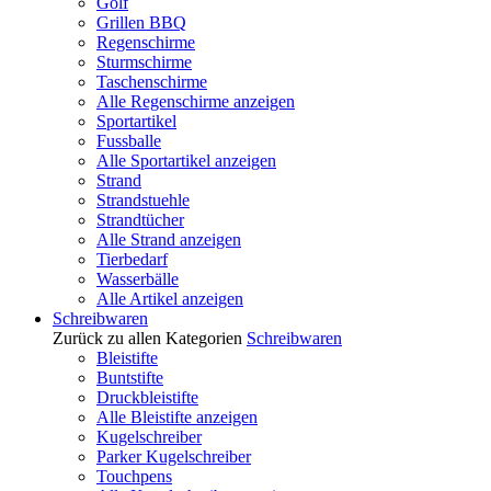
Golf
Grillen BBQ
Regenschirme
Sturmschirme
Taschenschirme
Alle Regenschirme anzeigen
Sportartikel
Fussballe
Alle Sportartikel anzeigen
Strand
Strandstuehle
Strandtücher
Alle Strand anzeigen
Tierbedarf
Wasserbälle
Alle Artikel anzeigen
Schreibwaren
Zurück zu allen Kategorien
Schreibwaren
Bleistifte
Buntstifte
Druckbleistifte
Alle Bleistifte anzeigen
Kugelschreiber
Parker Kugelschreiber
Touchpens