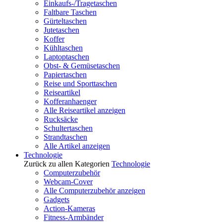
Einkaufs-/Tragetaschen
Faltbare Taschen
Gürteltaschen
Jutetaschen
Koffer
Kühltaschen
Laptoptaschen
Obst- & Gemüsetaschen
Papiertaschen
Reise und Sporttaschen
Reiseartikel
Kofferanhaenger
Alle Reiseartikel anzeigen
Rucksäcke
Schultertaschen
Strandtaschen
Alle Artikel anzeigen
Technologie
Zurück zu allen Kategorien
Technologie
Computerzubehör
Webcam-Cover
Alle Computerzubehör anzeigen
Gadgets
Action-Kameras
Fitness-Armbänder