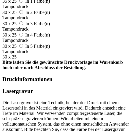
35 x 25
In 1 Farbe(n)
Tampondruck
30 x 25
In 2 Farbe(n)
Tampondruck
30 x 25
In 3 Farbe(n)
Tampondruck
30 x 25
In 4 Farbe(n)
Tampondruck
30 x 25
In 5 Farbe(n)
Tampondruck
30 x 25
Bitte laden Sie die gewünschte Druckvorlage im Warenkorb
hoch oder nach Abschluss der Bestellung.
Druckinformationen
Lasergravur
Die Lasergravur ist eine Technik, bei der der Druck mit einem
Laserstrahl in das Material eingraviert wird. Dadurch entsteht eine
Tiefe im Material. Wir verwenden computergesteuerte Laser, die
sehr präzise gravieren können. Wir arbeiten mit einem
vollautomatischen System, das ohne einen menschlichen Anwender
auskommt. Bitte beachten Sie, dass die Farbe bei der Lasergravur