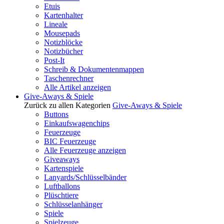
Etuis
Kartenhalter
Lineale
Mousepads
Notizblöcke
Notizbücher
Post-It
Schreib & Dokumentenmappen
Taschenrechner
Alle Artikel anzeigen
Give-Aways & Spiele
Zurück zu allen Kategorien
Give-Aways & Spiele
Buttons
Einkaufswagenchips
Feuerzeuge
BIC Feuerzeuge
Alle Feuerzeuge anzeigen
Giveaways
Kartenspiele
Lanyards/Schlüsselbänder
Luftballons
Plüschtiere
Schlüsselanhänger
Spiele
Spielzeuge