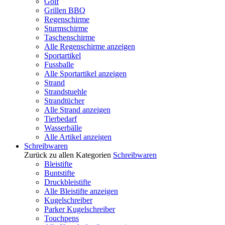
Golf
Grillen BBQ
Regenschirme
Sturmschirme
Taschenschirme
Alle Regenschirme anzeigen
Sportartikel
Fussballe
Alle Sportartikel anzeigen
Strand
Strandstuehle
Strandtücher
Alle Strand anzeigen
Tierbedarf
Wasserbälle
Alle Artikel anzeigen
Schreibwaren
Zurück zu allen Kategorien
Schreibwaren
Bleistifte
Buntstifte
Druckbleistifte
Alle Bleistifte anzeigen
Kugelschreiber
Parker Kugelschreiber
Touchpens