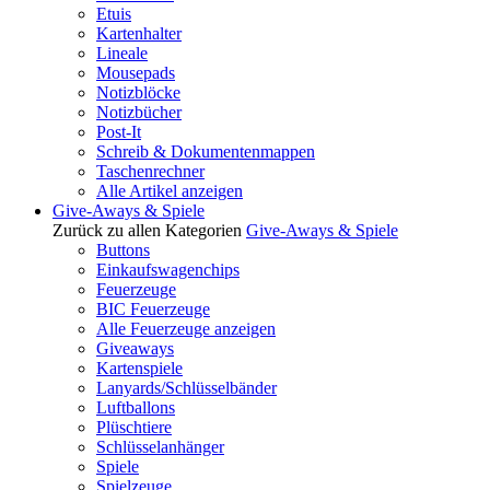
Etuis
Kartenhalter
Lineale
Mousepads
Notizblöcke
Notizbücher
Post-It
Schreib & Dokumentenmappen
Taschenrechner
Alle Artikel anzeigen
Give-Aways & Spiele
Zurück zu allen Kategorien
Give-Aways & Spiele
Buttons
Einkaufswagenchips
Feuerzeuge
BIC Feuerzeuge
Alle Feuerzeuge anzeigen
Giveaways
Kartenspiele
Lanyards/Schlüsselbänder
Luftballons
Plüschtiere
Schlüsselanhänger
Spiele
Spielzeuge