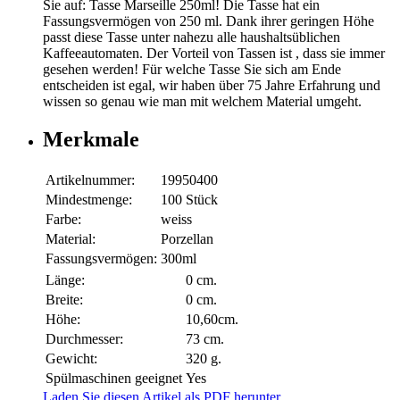
Sie auf: Tasse Marseille 250ml! Die Tasse hat ein
Fassungsvermögen von 250 ml. Dank ihrer geringen Höhe
passt diese Tasse unter nahezu alle haushaltsüblichen
Kaffeeautomaten. Der Vorteil von Tassen ist , dass sie immer
gesehen werden! Für welche Tasse Sie sich am Ende
entscheiden ist egal, wir haben über 75 Jahre Erfahrung und
wissen so genau wie man mit welchem Material umgeht.
Merkmale
Artikelnummer:
19950400
Mindestmenge:
100 Stück
Farbe:
weiss
Material:
Porzellan
Fassungsvermögen:
300ml
Länge:
0 cm.
Breite:
0 cm.
Höhe:
10,60cm.
Durchmesser:
73 cm.
Gewicht:
320 g.
Spülmaschinen geeignet
Yes
Laden Sie diesen Artikel als PDF herunter