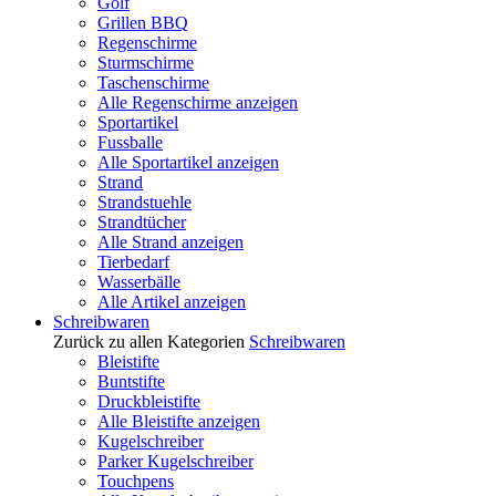
Golf
Grillen BBQ
Regenschirme
Sturmschirme
Taschenschirme
Alle Regenschirme anzeigen
Sportartikel
Fussballe
Alle Sportartikel anzeigen
Strand
Strandstuehle
Strandtücher
Alle Strand anzeigen
Tierbedarf
Wasserbälle
Alle Artikel anzeigen
Schreibwaren
Zurück zu allen Kategorien
Schreibwaren
Bleistifte
Buntstifte
Druckbleistifte
Alle Bleistifte anzeigen
Kugelschreiber
Parker Kugelschreiber
Touchpens