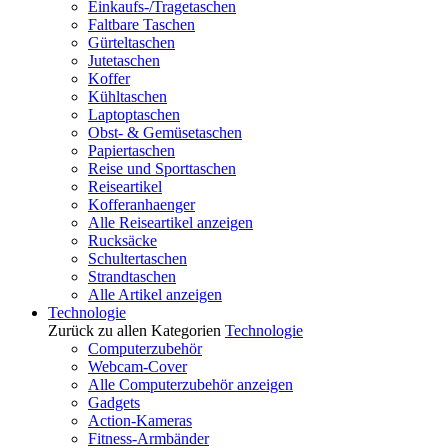
Einkaufs-/Tragetaschen
Faltbare Taschen
Gürteltaschen
Jutetaschen
Koffer
Kühltaschen
Laptoptaschen
Obst- & Gemüsetaschen
Papiertaschen
Reise und Sporttaschen
Reiseartikel
Kofferanhaenger
Alle Reiseartikel anzeigen
Rucksäcke
Schultertaschen
Strandtaschen
Alle Artikel anzeigen
Technologie
Zurück zu allen Kategorien
Technologie
Computerzubehör
Webcam-Cover
Alle Computerzubehör anzeigen
Gadgets
Action-Kameras
Fitness-Armbänder