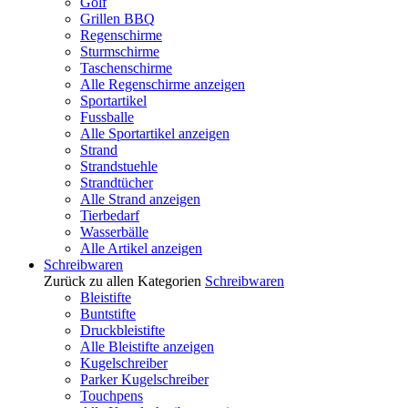
Golf
Grillen BBQ
Regenschirme
Sturmschirme
Taschenschirme
Alle Regenschirme anzeigen
Sportartikel
Fussballe
Alle Sportartikel anzeigen
Strand
Strandstuehle
Strandtücher
Alle Strand anzeigen
Tierbedarf
Wasserbälle
Alle Artikel anzeigen
Schreibwaren
Zurück zu allen Kategorien
Schreibwaren
Bleistifte
Buntstifte
Druckbleistifte
Alle Bleistifte anzeigen
Kugelschreiber
Parker Kugelschreiber
Touchpens