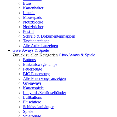
Etuis
Kartenhalter
Lineale
Mousepads
Notizblöcke
Notizbücher
Post-It
Schreib & Dokumentenmappen
Taschenrechner
Alle Artikel anzeigen
Give-Aways & Spiele
Zurück zu allen Kategorien
Give-Aways & Spiele
Buttons
Einkaufswagenchips
Feuerzeuge
BIC Feuerzeuge
Alle Feuerzeuge anzeigen
Giveaways
Kartenspiele
Lanyards/Schlüsselbänder
Luftballons
Plüschtiere
Schlüsselanhänger
Spiele
Spielzeuge