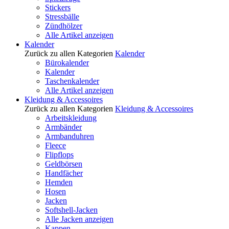
Stickers
Stressbälle
Zündhölzer
Alle Artikel anzeigen
Kalender
Zurück zu allen Kategorien
Kalender
Bürokalender
Kalender
Taschenkalender
Alle Artikel anzeigen
Kleidung & Accessoires
Zurück zu allen Kategorien
Kleidung & Accessoires
Arbeitskleidung
Armbänder
Armbanduhren
Fleece
Flipflops
Geldbörsen
Handfächer
Hemden
Hosen
Jacken
Softshell-Jacken
Alle Jacken anzeigen
Kappen