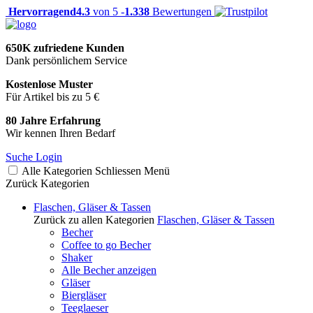
Hervorragend
4.3
von 5 -
1.338
Bewertungen
650K zufriedene Kunden
Dank persönlichem Service
Kostenlose Muster
Für Artikel bis zu 5 €
80 Jahre Erfahrung
Wir kennen Ihren Bedarf
Suche
Login
Alle Kategorien
Schliessen
Menü
Zurück
Kategorien
Flaschen, Gläser & Tassen
Zurück zu allen Kategorien
Flaschen, Gläser & Tassen
Becher
Coffee to go Becher
Shaker
Alle Becher anzeigen
Gläser
Biergläser
Teeglaeser