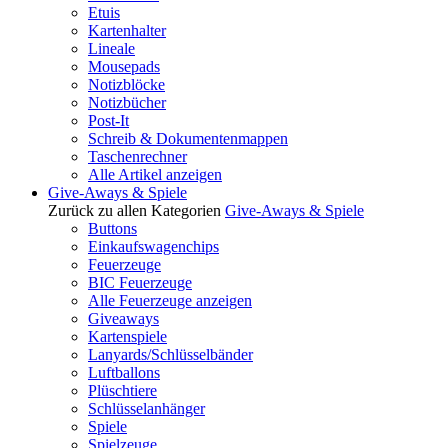
Etuis
Kartenhalter
Lineale
Mousepads
Notizblöcke
Notizbücher
Post-It
Schreib & Dokumentenmappen
Taschenrechner
Alle Artikel anzeigen
Give-Aways & Spiele
Zurück zu allen Kategorien
Give-Aways & Spiele
Buttons
Einkaufswagenchips
Feuerzeuge
BIC Feuerzeuge
Alle Feuerzeuge anzeigen
Giveaways
Kartenspiele
Lanyards/Schlüsselbänder
Luftballons
Plüschtiere
Schlüsselanhänger
Spiele
Spielzeuge