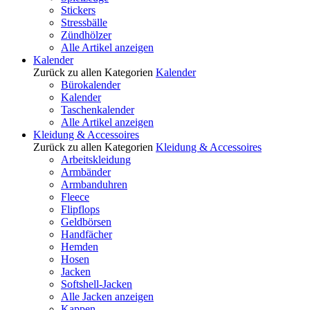
Stickers
Stressbälle
Zündhölzer
Alle Artikel anzeigen
Kalender
Zurück zu allen Kategorien
Kalender
Bürokalender
Kalender
Taschenkalender
Alle Artikel anzeigen
Kleidung & Accessoires
Zurück zu allen Kategorien
Kleidung & Accessoires
Arbeitskleidung
Armbänder
Armbanduhren
Fleece
Flipflops
Geldbörsen
Handfächer
Hemden
Hosen
Jacken
Softshell-Jacken
Alle Jacken anzeigen
Kappen