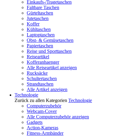
Einkaufs-/Tragetaschen
Faltbare Taschen
Gürteltaschen
Jutetaschen
Koffer
Kühltaschen
Laptoptaschen
Obst- & Gemüsetaschen
Papiertaschen
Reise und Sporttaschen
Reiseartikel
Kofferanhaenger
Alle Reiseartikel anzeigen
Rucksäcke
Schultertaschen
Strandtaschen
Alle Artikel anzeigen
Technologie
Zurück zu allen Kategorien
Technologie
Computerzubehör
Webcam-Cover
Alle Computerzubehör anzeigen
Gadgets
Action-Kameras
Fitness-Armbänder