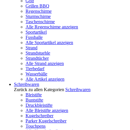
Golf
Grillen BBQ
Regenschirme
Sturmschirme
Taschenschirme
Alle Regenschirme anzeigen
Sportartikel
Fussballe
Alle Sportartikel anzeigen
Strand
Strandstuehle
Strandtücher
Alle Strand anzeigen
Tierbedarf
Wasserbälle
Alle Artikel anzeigen
Schreibwaren
Zurück zu allen Kategorien
Schreibwaren
Bleistifte
Buntstifte
Druckbleistifte
Alle Bleistifte anzeigen
Kugelschreiber
Parker Kugelschreiber
Touchpens