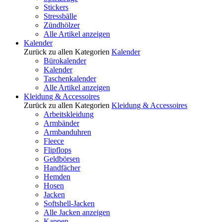
Stickers
Stressbälle
Zündhölzer
Alle Artikel anzeigen
Kalender
Zurück zu allen Kategorien
Kalender
Bürokalender
Kalender
Taschenkalender
Alle Artikel anzeigen
Kleidung & Accessoires
Zurück zu allen Kategorien
Kleidung & Accessoires
Arbeitskleidung
Armbänder
Armbanduhren
Fleece
Flipflops
Geldbörsen
Handfächer
Hemden
Hosen
Jacken
Softshell-Jacken
Alle Jacken anzeigen
Kappen