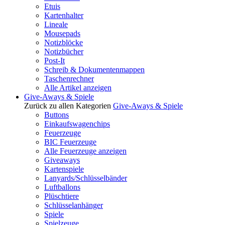
Etuis
Kartenhalter
Lineale
Mousepads
Notizblöcke
Notizbücher
Post-It
Schreib & Dokumentenmappen
Taschenrechner
Alle Artikel anzeigen
Give-Aways & Spiele
Zurück zu allen Kategorien
Give-Aways & Spiele
Buttons
Einkaufswagenchips
Feuerzeuge
BIC Feuerzeuge
Alle Feuerzeuge anzeigen
Giveaways
Kartenspiele
Lanyards/Schlüsselbänder
Luftballons
Plüschtiere
Schlüsselanhänger
Spiele
Spielzeuge