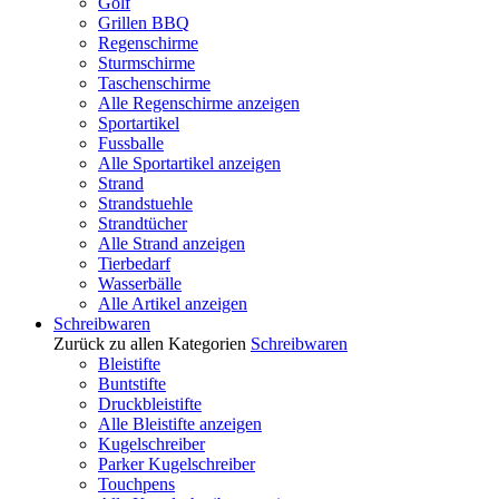
Golf
Grillen BBQ
Regenschirme
Sturmschirme
Taschenschirme
Alle Regenschirme anzeigen
Sportartikel
Fussballe
Alle Sportartikel anzeigen
Strand
Strandstuehle
Strandtücher
Alle Strand anzeigen
Tierbedarf
Wasserbälle
Alle Artikel anzeigen
Schreibwaren
Zurück zu allen Kategorien
Schreibwaren
Bleistifte
Buntstifte
Druckbleistifte
Alle Bleistifte anzeigen
Kugelschreiber
Parker Kugelschreiber
Touchpens