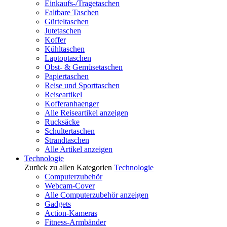
Einkaufs-/Tragetaschen
Faltbare Taschen
Gürteltaschen
Jutetaschen
Koffer
Kühltaschen
Laptoptaschen
Obst- & Gemüsetaschen
Papiertaschen
Reise und Sporttaschen
Reiseartikel
Kofferanhaenger
Alle Reiseartikel anzeigen
Rucksäcke
Schultertaschen
Strandtaschen
Alle Artikel anzeigen
Technologie
Zurück zu allen Kategorien
Technologie
Computerzubehör
Webcam-Cover
Alle Computerzubehör anzeigen
Gadgets
Action-Kameras
Fitness-Armbänder