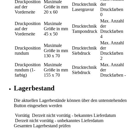
Druckposition
Maximale
Drucktechnik
der
auf der
Größe in mm
Lasergravur
Druckfarben
Vorderseite
20 x 60
0
Max. Anzahl
Druckposition
Maximale
Drucktechnik
der
auf der
Größe in mm
Tampondruck
Druckfarben
Vorderseite
45 x 50
4
Max. Anzahl
Maximale
Druckposition
Drucktechnik
der
Größe in mm
rundum
Siebdruck
Druckfarben
130 x 70
2
Druckposition
Maximale
Max. Anzahl
Drucktechnik
rundum (1-
Größe in mm
der
Siebdruck
farbig)
155 x 70
Druckfarben
-
Lagerbestand
Die aktuellen Lagerbestände können über den untenstehenden
Button eingesehen werden
Vorrätig
Derzeit nicht vorrätig - bekanntes Lieferdatum
Derzeit nicht vorrätig - unbekanntes Lieferdatum
Gesamten Lagerbestand prüfen