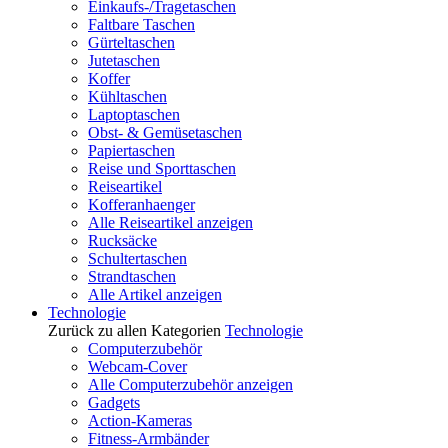
Einkaufs-/Tragetaschen
Faltbare Taschen
Gürteltaschen
Jutetaschen
Koffer
Kühltaschen
Laptoptaschen
Obst- & Gemüsetaschen
Papiertaschen
Reise und Sporttaschen
Reiseartikel
Kofferanhaenger
Alle Reiseartikel anzeigen
Rucksäcke
Schultertaschen
Strandtaschen
Alle Artikel anzeigen
Technologie
Zurück zu allen Kategorien
Technologie
Computerzubehör
Webcam-Cover
Alle Computerzubehör anzeigen
Gadgets
Action-Kameras
Fitness-Armbänder