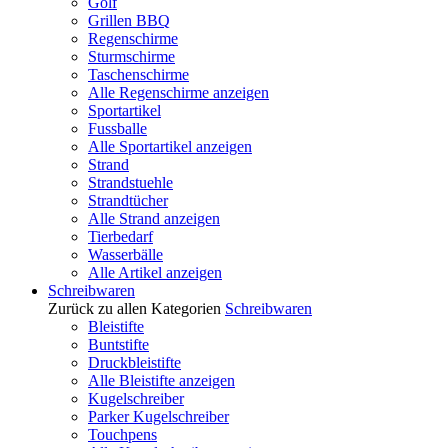
Golf
Grillen BBQ
Regenschirme
Sturmschirme
Taschenschirme
Alle Regenschirme anzeigen
Sportartikel
Fussballe
Alle Sportartikel anzeigen
Strand
Strandstuehle
Strandtücher
Alle Strand anzeigen
Tierbedarf
Wasserbälle
Alle Artikel anzeigen
Schreibwaren
Zurück zu allen Kategorien
Schreibwaren
Bleistifte
Buntstifte
Druckbleistifte
Alle Bleistifte anzeigen
Kugelschreiber
Parker Kugelschreiber
Touchpens