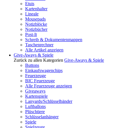
Etuis
Kartenhalter
Lineale
Mousepads
Notizblöcke
Notizbücher
Post-It
Schreib & Dokumentenmappen
Taschenrechner
Alle Artikel anzeigen
Give-Aways & Spiele
Zurück zu allen Kategorien
Give-Aways & Spiele
Buttons
Einkaufswagenchips
Feuerzeuge
BIC Feuerzeuge
Alle Feuerzeuge anzeigen
Giveaways
Kartenspiele
Lanyards/Schlüsselbänder
Luftballons
Plüschtiere
Schlüsselanhänger
Spiele
Spielzeuge