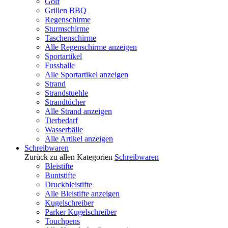
Golf
Grillen BBQ
Regenschirme
Sturmschirme
Taschenschirme
Alle Regenschirme anzeigen
Sportartikel
Fussballe
Alle Sportartikel anzeigen
Strand
Strandstuehle
Strandtücher
Alle Strand anzeigen
Tierbedarf
Wasserbälle
Alle Artikel anzeigen
Schreibwaren
Zurück zu allen Kategorien
Schreibwaren
Bleistifte
Buntstifte
Druckbleistifte
Alle Bleistifte anzeigen
Kugelschreiber
Parker Kugelschreiber
Touchpens