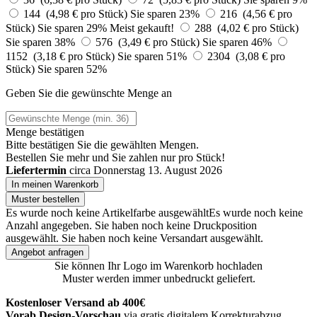
144 (4,98 € pro Stück)
Sie sparen 23%
216 (4,56 € pro
Stück)
Sie sparen 29%
Meist gekauft!
288 (4,02 € pro Stück)
Sie sparen 38%
576 (3,49 € pro Stück)
Sie sparen 46%
1152 (3,18 € pro Stück)
Sie sparen 51%
2304 (3,08 € pro
Stück)
Sie sparen 52%
Geben Sie die gewünschte Menge an
Menge bestätigen
Bitte bestätigen Sie die gewählten Mengen.
Bestellen Sie
mehr und Sie zahlen nur
pro Stück!
Liefertermin
circa Donnerstag 13. August 2026
In meinen Warenkorb
Muster bestellen
Es wurde noch keine Artikelfarbe ausgewählt
Es wurde noch keine
Anzahl angegeben.
Sie haben noch keine Druckposition
ausgewählt.
Sie haben noch keine Versandart ausgewählt.
Angebot anfragen
Sie können Ihr Logo im Warenkorb hochladen
Muster werden immer unbedruckt geliefert.
Kostenloser Versand ab 400€
Vorab Design-Vorschau
via gratis digitalem Korrekturabzug