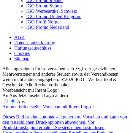
IGO Promo Ireland
IGO Promo Suomi
IGO Werbeartikel Schweiz
IGO Promo United Kingdom
IGO Profil Norge
IGO Promo Nederland
AGB
Datenschutzerklärung
Haftungsausschluss
Cookies
Sitemap
Alle angezeigten Preise verstehen sich zzgl. der gesetzlichen
Mehrwertsteuer und anderer Steuern sowie der Versandkosten,
wenn nicht anders angegeben. ©2026 IGO - Werbeartikel &
Geschenke. Alle Rechte vorbehalten.
Vorabansicht mit Ihrem Logo!
An
Aus
Jetzt ansehen
Logo ändern
Aus
Automatisch erstellte Vorschau mit Ihrem Logo.
i
Dieses Bild ist eine automatisch generierte Vorschau und kann von
den tatsächlichen Druckoptionen abweichen. Vor
Produktionsbeginn erhalten Sie stets einen kostenlosen
Korrekturabzug Ihrer tatsächlichen Bestellung zur Freigabe.