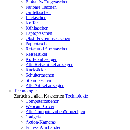
Einkaufs-/Tragetaschen
Faltbare Taschen
Gürteltaschen
Jutetaschen
Koffer
Kühltaschen
Laptoptaschen
Obst- & Gemüsetaschen
Papiertaschen
Reise und Sporttaschen
Reiseartikel
Kofferanhaenger
Alle Reiseartikel anzeigen
Rucksäcke
Schultertaschen
Strandtaschen
Alle Artikel anzeigen
Technologie
Zurück zu allen Kategorien
Technologie
Computerzubehör
Webcam-Cover
Alle Computerzubehör anzeigen
Gadgets
Action-Kameras
Fitness-Armbänder