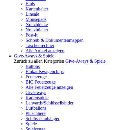
Etuis
Kartenhalter
Lineale
Mousepads
Notizblöcke
Notizbücher
Post-It
Schreib & Dokumentenmappen
Taschenrechner
Alle Artikel anzeigen
Give-Aways & Spiele
Zurück zu allen Kategorien
Give-Aways & Spiele
Buttons
Einkaufswagenchips
Feuerzeuge
BIC Feuerzeuge
Alle Feuerzeuge anzeigen
Giveaways
Kartenspiele
Lanyards/Schlüsselbänder
Luftballons
Plüschtiere
Schlüsselanhänger
Spiele
Spielzeuge