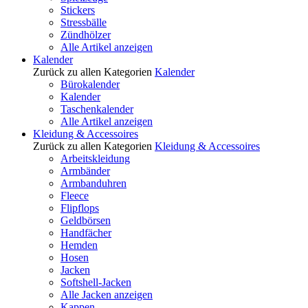
Stickers
Stressbälle
Zündhölzer
Alle Artikel anzeigen
Kalender
Zurück zu allen Kategorien
Kalender
Bürokalender
Kalender
Taschenkalender
Alle Artikel anzeigen
Kleidung & Accessoires
Zurück zu allen Kategorien
Kleidung & Accessoires
Arbeitskleidung
Armbänder
Armbanduhren
Fleece
Flipflops
Geldbörsen
Handfächer
Hemden
Hosen
Jacken
Softshell-Jacken
Alle Jacken anzeigen
Kappen