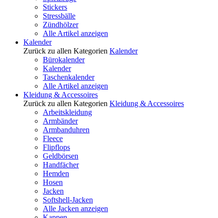
Stickers
Stressbälle
Zündhölzer
Alle Artikel anzeigen
Kalender
Zurück zu allen Kategorien
Kalender
Bürokalender
Kalender
Taschenkalender
Alle Artikel anzeigen
Kleidung & Accessoires
Zurück zu allen Kategorien
Kleidung & Accessoires
Arbeitskleidung
Armbänder
Armbanduhren
Fleece
Flipflops
Geldbörsen
Handfächer
Hemden
Hosen
Jacken
Softshell-Jacken
Alle Jacken anzeigen
Kappen