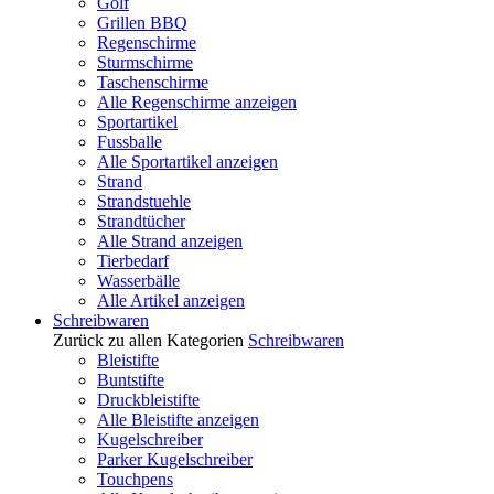
Golf
Grillen BBQ
Regenschirme
Sturmschirme
Taschenschirme
Alle Regenschirme anzeigen
Sportartikel
Fussballe
Alle Sportartikel anzeigen
Strand
Strandstuehle
Strandtücher
Alle Strand anzeigen
Tierbedarf
Wasserbälle
Alle Artikel anzeigen
Schreibwaren
Zurück zu allen Kategorien
Schreibwaren
Bleistifte
Buntstifte
Druckbleistifte
Alle Bleistifte anzeigen
Kugelschreiber
Parker Kugelschreiber
Touchpens