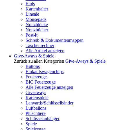
Etuis
Kartenhalter
Lineale
Mousepads
Notizblöcke
Notizbücher
Post-It
Schreib & Dokumentenmappen
Taschenrechner
Alle Artikel anzeigen
Give-Aways & Spiele
Zurück zu allen Kategorien
Give-Aways & Spiele
Buttons
Einkaufswagenchips
Feuerzeuge
BIC Feuerzeuge
Alle Feuerzeuge anzeigen
Giveaways
Kartenspiele
Lanyards/Schlüsselbänder
Luftballons
Plüschtiere
Schlüsselanhänger
Spiele
Spielzeuge