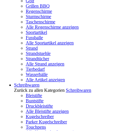
Golf
Grillen BBQ
Regenschirme
Sturmschirme
Taschenschirme
Alle Regenschirme anzeigen
Sportartikel
Fussballe
Alle Sportartikel anzeigen
Strand
Strandstuehle
Strandtücher
Alle Strand anzeigen
Tierbedarf
Wasserbälle
Alle Artikel anzeigen
Schreibwaren
Zurück zu allen Kategorien
Schreibwaren
Bleistifte
Buntstifte
Druckbleistifte
Alle Bleistifte anzeigen
Kugelschreiber
Parker Kugelschreiber
Touchpens