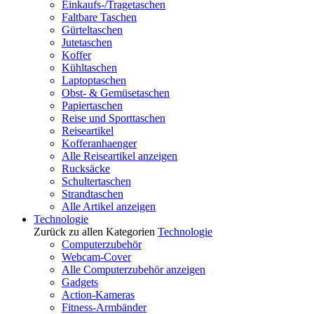
Einkaufs-/Tragetaschen
Faltbare Taschen
Gürteltaschen
Jutetaschen
Koffer
Kühltaschen
Laptoptaschen
Obst- & Gemüsetaschen
Papiertaschen
Reise und Sporttaschen
Reiseartikel
Kofferanhaenger
Alle Reiseartikel anzeigen
Rucksäcke
Schultertaschen
Strandtaschen
Alle Artikel anzeigen
Technologie
Zurück zu allen Kategorien
Technologie
Computerzubehör
Webcam-Cover
Alle Computerzubehör anzeigen
Gadgets
Action-Kameras
Fitness-Armbänder