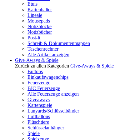
Etuis
Kartenhalter
Lineale
Mousepads
Notizblöcke
Notizbücher
Post-It
Schreib & Dokumentenmappen
Taschenrechner
Alle Artikel anzeigen
Give-Aways & Spiele
Zurück zu allen Kategorien
Give-Aways & Spiele
Buttons
Einkaufswagenchips
Feuerzeuge
BIC Feuerzeuge
Alle Feuerzeuge anzeigen
Giveaways
Kartenspiele
Lanyards/Schlüsselbänder
Luftballons
Plüschtiere
Schlüsselanhänger
Spiele
Spielzeuge