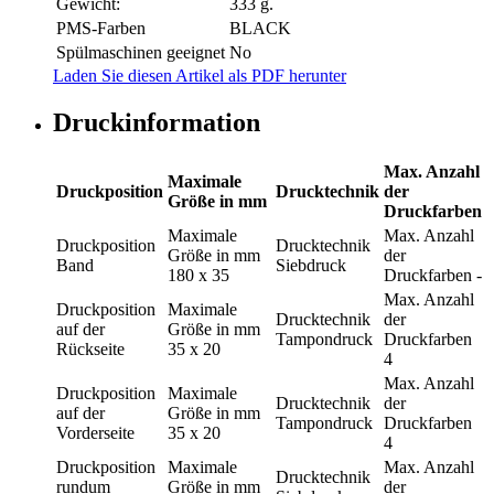
Gewicht:
333 g.
PMS-Farben
BLACK
Spülmaschinen geeignet
No
Laden Sie diesen Artikel als PDF herunter
Druckinformation
Max. Anzahl
Maximale
Druckposition
Drucktechnik
der
Größe in mm
Druckfarben
Maximale
Max. Anzahl
Druckposition
Drucktechnik
Größe in mm
der
Band
Siebdruck
180 x 35
Druckfarben
-
Max. Anzahl
Druckposition
Maximale
Drucktechnik
der
auf der
Größe in mm
Tampondruck
Druckfarben
Rückseite
35 x 20
4
Max. Anzahl
Druckposition
Maximale
Drucktechnik
der
auf der
Größe in mm
Tampondruck
Druckfarben
Vorderseite
35 x 20
4
Druckposition
Maximale
Max. Anzahl
Drucktechnik
rundum
Größe in mm
der