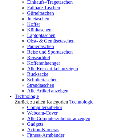
Einkaufs-/Tragetaschen
Faltbare Taschen
Gürteltaschen
Jutetaschen
Koffer
Kühltaschen
Laptoptaschen
Obst- & Gemüsetaschen
Papiertaschen
Reise und Sporttaschen
Reiseartikel
Kofferanhaenger
Alle Reiseartikel anzeigen
Rucksäcke
Schultertaschen
Strandtaschen
Alle Artikel anzeigen
Technologie
Zurück zu allen Kategorien
Technologie
Computerzubehör
Webcam-Cover
Alle Computerzubehör anzeigen
Gadgets
Action-Kameras
Fitness-Armbänder