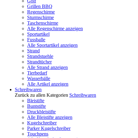
Golf
Grillen BBQ
Regenschirme
Sturmschirme
Taschenschirme
Alle Regenschirme anzeigen
Sportartikel
Fussballe
Alle Sportartikel anzeigen
Strand
Strandstuehle
Strandtücher
Alle Strand anzeigen
Tierbedarf
Wasserbälle
Alle Artikel anzeigen
Schreibwaren
Zurück zu allen Kategorien
Schreibwaren
Bleistifte
Buntstifte
Druckbleistifte
Alle Bleistifte anzeigen
Kugelschreiber
Parker Kugelschreiber
Touchpens