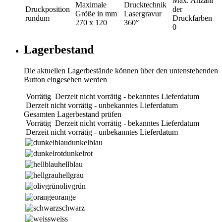
Max. Anzahl
Maximale
Drucktechnik
Druckposition
der
Größe in mm
Lasergravur
rundum
Druckfarben
270 x 120
360°
0
Lagerbestand
Die aktuellen Lagerbestände können über den untenstehenden
Button eingesehen werden
Vorrätig
Derzeit nicht vorrätig - bekanntes Lieferdatum
Derzeit nicht vorrätig - unbekanntes Lieferdatum
Gesamten Lagerbestand prüfen
Vorrätig
Derzeit nicht vorrätig - bekanntes Lieferdatum
Derzeit nicht vorrätig - unbekanntes Lieferdatum
dunkelblau
dunkelrot
hellblau
hellgrau
olivgrün
orange
schwarz
weiss