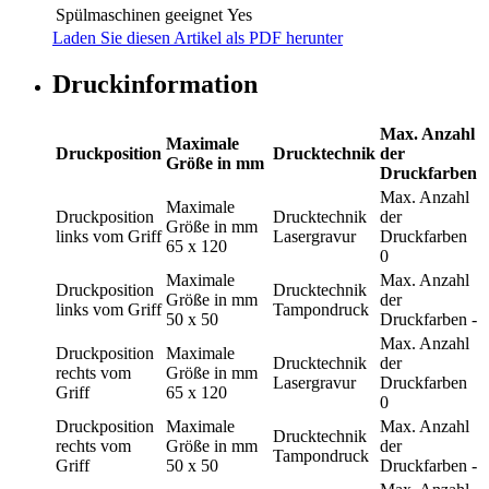
Spülmaschinen geeignet
Yes
Laden Sie diesen Artikel als PDF herunter
Druckinformation
Max. Anzahl
Maximale
Druckposition
Drucktechnik
der
Größe in mm
Druckfarben
Max. Anzahl
Maximale
Druckposition
Drucktechnik
der
Größe in mm
links vom Griff
Lasergravur
Druckfarben
65 x 120
0
Maximale
Max. Anzahl
Druckposition
Drucktechnik
Größe in mm
der
links vom Griff
Tampondruck
50 x 50
Druckfarben
-
Max. Anzahl
Druckposition
Maximale
Drucktechnik
der
rechts vom
Größe in mm
Lasergravur
Druckfarben
Griff
65 x 120
0
Druckposition
Maximale
Max. Anzahl
Drucktechnik
rechts vom
Größe in mm
der
Tampondruck
Griff
50 x 50
Druckfarben
-