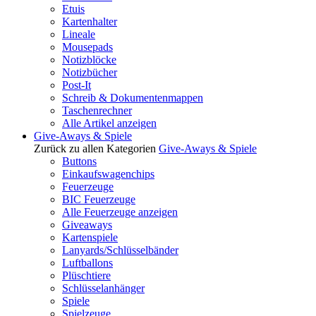
Etuis
Kartenhalter
Lineale
Mousepads
Notizblöcke
Notizbücher
Post-It
Schreib & Dokumentenmappen
Taschenrechner
Alle Artikel anzeigen
Give-Aways & Spiele
Zurück zu allen Kategorien
Give-Aways & Spiele
Buttons
Einkaufswagenchips
Feuerzeuge
BIC Feuerzeuge
Alle Feuerzeuge anzeigen
Giveaways
Kartenspiele
Lanyards/Schlüsselbänder
Luftballons
Plüschtiere
Schlüsselanhänger
Spiele
Spielzeuge