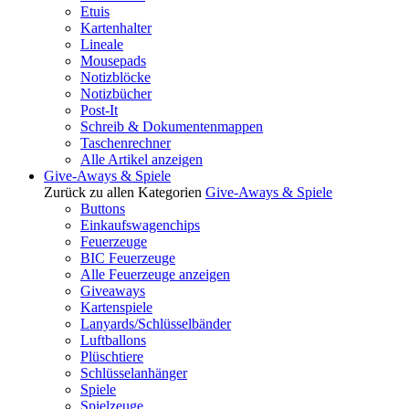
Etuis
Kartenhalter
Lineale
Mousepads
Notizblöcke
Notizbücher
Post-It
Schreib & Dokumentenmappen
Taschenrechner
Alle Artikel anzeigen
Give-Aways & Spiele
Zurück zu allen Kategorien
Give-Aways & Spiele
Buttons
Einkaufswagenchips
Feuerzeuge
BIC Feuerzeuge
Alle Feuerzeuge anzeigen
Giveaways
Kartenspiele
Lanyards/Schlüsselbänder
Luftballons
Plüschtiere
Schlüsselanhänger
Spiele
Spielzeuge