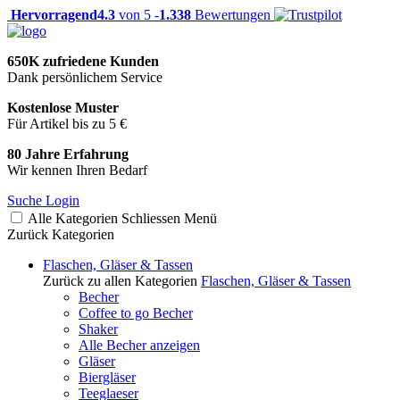
Hervorragend
4.3
von 5 -
1.338
Bewertungen
650K zufriedene Kunden
Dank persönlichem Service
Kostenlose Muster
Für Artikel bis zu 5 €
80 Jahre Erfahrung
Wir kennen Ihren Bedarf
Suche
Login
Alle Kategorien
Schliessen
Menü
Zurück
Kategorien
Flaschen, Gläser & Tassen
Zurück zu allen Kategorien
Flaschen, Gläser & Tassen
Becher
Coffee to go Becher
Shaker
Alle Becher anzeigen
Gläser
Biergläser
Teeglaeser