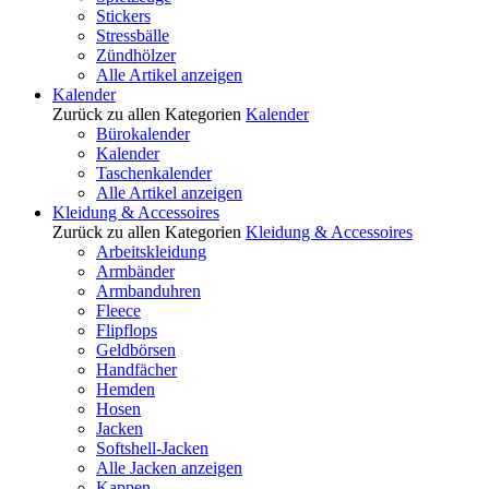
Stickers
Stressbälle
Zündhölzer
Alle Artikel anzeigen
Kalender
Zurück zu allen Kategorien
Kalender
Bürokalender
Kalender
Taschenkalender
Alle Artikel anzeigen
Kleidung & Accessoires
Zurück zu allen Kategorien
Kleidung & Accessoires
Arbeitskleidung
Armbänder
Armbanduhren
Fleece
Flipflops
Geldbörsen
Handfächer
Hemden
Hosen
Jacken
Softshell-Jacken
Alle Jacken anzeigen
Kappen