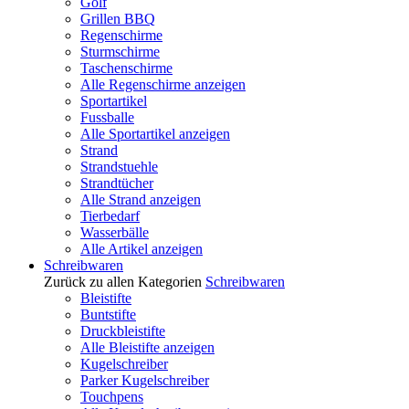
Golf
Grillen BBQ
Regenschirme
Sturmschirme
Taschenschirme
Alle Regenschirme anzeigen
Sportartikel
Fussballe
Alle Sportartikel anzeigen
Strand
Strandstuehle
Strandtücher
Alle Strand anzeigen
Tierbedarf
Wasserbälle
Alle Artikel anzeigen
Schreibwaren
Zurück zu allen Kategorien
Schreibwaren
Bleistifte
Buntstifte
Druckbleistifte
Alle Bleistifte anzeigen
Kugelschreiber
Parker Kugelschreiber
Touchpens