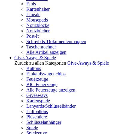
Etuis
Kartenhalter
Lineale
Mousepads
Notizblöcke
Notizbücher
Post-It
Schreib & Dokumentenmappen
Taschenrechner
Alle Artikel anzeigen
Give-Aways & Spiele
Zurück zu allen Kategorien
Give-Aways & Spiele
Buttons
Einkaufswagenchips
Feuerzeuge
BIC Feuerzeuge
Alle Feuerzeuge anzeigen
Giveaways
Kartenspiele
Lanyards/Schlüsselbänder
Luftballons
Plüschtiere
Schlüsselanhänger
Spiele
Spielzeuge