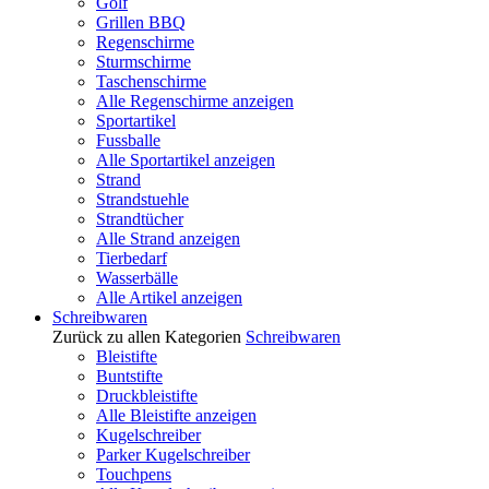
Golf
Grillen BBQ
Regenschirme
Sturmschirme
Taschenschirme
Alle Regenschirme anzeigen
Sportartikel
Fussballe
Alle Sportartikel anzeigen
Strand
Strandstuehle
Strandtücher
Alle Strand anzeigen
Tierbedarf
Wasserbälle
Alle Artikel anzeigen
Schreibwaren
Zurück zu allen Kategorien
Schreibwaren
Bleistifte
Buntstifte
Druckbleistifte
Alle Bleistifte anzeigen
Kugelschreiber
Parker Kugelschreiber
Touchpens