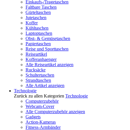
Einkaufs-/Tragetaschen
Faltbare Taschen
Gürteltaschen
Jutetaschen
Koffer
Kühltaschen
Laptoptaschen
Obst- & Gemüsetaschen
Papiertaschen
Reise und Sporttaschen
Reiseartikel
Kofferanhaenger
Alle Reiseartikel anzeigen
Rucksäcke
Schultertaschen
Strandtaschen
Alle Artikel anzeigen
Technologie
Zurück zu allen Kategorien
Technologie
Computerzubehör
Webcam-Cover
Alle Computerzubehör anzeigen
Gadgets
Action-Kameras
Fitness-Armbänder