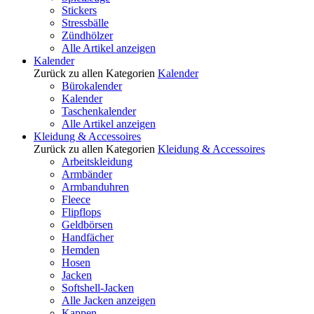
Stickers
Stressbälle
Zündhölzer
Alle Artikel anzeigen
Kalender
Zurück zu allen Kategorien
Kalender
Bürokalender
Kalender
Taschenkalender
Alle Artikel anzeigen
Kleidung & Accessoires
Zurück zu allen Kategorien
Kleidung & Accessoires
Arbeitskleidung
Armbänder
Armbanduhren
Fleece
Flipflops
Geldbörsen
Handfächer
Hemden
Hosen
Jacken
Softshell-Jacken
Alle Jacken anzeigen
Kappen