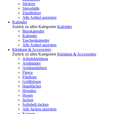
Stickers
Stressbälle
Zündhölzer
Alle Artikel anzeigen
Kalender
Zurück zu allen Kategorien
Kalender
Bürokalender
Kalender
Taschenkalender
Alle Artikel anzeigen
Kleidung & Accessoires
Zurück zu allen Kategorien
Kleidung & Accessoires
Arbeitskleidung
Armbänder
Armbanduhren
Fleece
Flipflops
Geldbörsen
Handfächer
Hemden
Hosen
Jacken
Softshell-Jacken
Alle Jacken anzeigen
Kappen