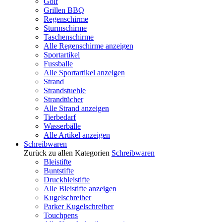
Golf
Grillen BBQ
Regenschirme
Sturmschirme
Taschenschirme
Alle Regenschirme anzeigen
Sportartikel
Fussballe
Alle Sportartikel anzeigen
Strand
Strandstuehle
Strandtücher
Alle Strand anzeigen
Tierbedarf
Wasserbälle
Alle Artikel anzeigen
Schreibwaren
Zurück zu allen Kategorien
Schreibwaren
Bleistifte
Buntstifte
Druckbleistifte
Alle Bleistifte anzeigen
Kugelschreiber
Parker Kugelschreiber
Touchpens