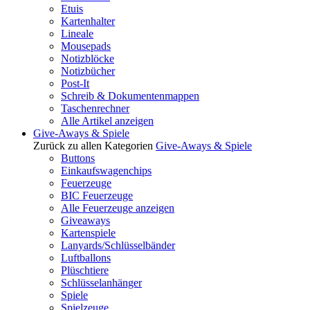
Etuis
Kartenhalter
Lineale
Mousepads
Notizblöcke
Notizbücher
Post-It
Schreib & Dokumentenmappen
Taschenrechner
Alle Artikel anzeigen
Give-Aways & Spiele
Zurück zu allen Kategorien
Give-Aways & Spiele
Buttons
Einkaufswagenchips
Feuerzeuge
BIC Feuerzeuge
Alle Feuerzeuge anzeigen
Giveaways
Kartenspiele
Lanyards/Schlüsselbänder
Luftballons
Plüschtiere
Schlüsselanhänger
Spiele
Spielzeuge