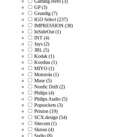
Gaming Hero (3)
GP (3)
Grundig (7)
IGO Select (237)
IMPRESSION (38)
InSideOut (1)
INT (4)
Jays (2)
JBL (5)
Kodak (1)
Kooduu (1)
MIYO (1)
Motorola (1)
Muse (5)
Nordic Drift (2)
Philips (4)
Philips Audio (5)
Popsockets (3)
Prixton (19)
SCX.design (54)
Sitecom (1)
Skross (4)
Sudio (8)