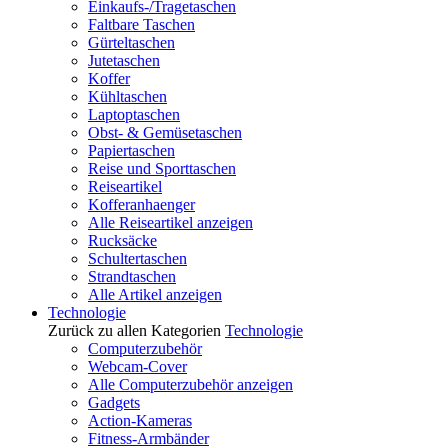
Einkaufs-/Tragetaschen
Faltbare Taschen
Gürteltaschen
Jutetaschen
Koffer
Kühltaschen
Laptoptaschen
Obst- & Gemüsetaschen
Papiertaschen
Reise und Sporttaschen
Reiseartikel
Kofferanhaenger
Alle Reiseartikel anzeigen
Rucksäcke
Schultertaschen
Strandtaschen
Alle Artikel anzeigen
Technologie
Zurück zu allen Kategorien
Technologie
Computerzubehör
Webcam-Cover
Alle Computerzubehör anzeigen
Gadgets
Action-Kameras
Fitness-Armbänder