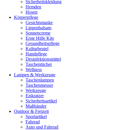
Sicherheitskleidung
Hemden
Hosen
Körperpflege
Gesichtsmaske
Lippenbalsam
Sonnencreme
Erste Hilfe Kits
Gesundheitspflege
Kulturbeutel
Handpflege
Desinfektionsmittel
Taschentücher
Wellness
Lampen & Werkzeuge
Taschenlampen
Taschenmesser
Werkzeuge
Eiskratzer
Sicherheitsartikel
Maßbänder
Outdoor & Freizeit
Sportartikel
Fahrrad
Auto und Fahrrad