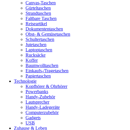
Canvas-Taschen
Gürteltaschen
Strandtaschen
Faltbare Taschen
Reiseartikel
Dokumententaschen
Obst- & Gemüsetaschen
Schultertaschen
Jutetaschen
Laptoptaschen
Rucksäcke
Koffer
Baumwolltaschen
Einkaufs-/Tragetaschen
Papiertaschen
Technologie
Kopfhörer & Ohrhörer
Powerbanks
Handy-Zubehör
Lautsprecher
Handy-Ladegeräte
Computerzubehör
Gadgets
USB
Zuhause & Leben