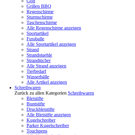
Golf
Grillen BBQ
Regenschirme
Sturmschirme
Taschenschirme
Alle Regenschirme anzeigen
Sportartikel
Fussballe
Alle Sportartikel anzeigen
Strand
Strandstuehle
Strandtücher
Alle Strand anzeigen
Tierbedarf
Wasserbälle
Alle Artikel anzeigen
Schreibwaren
Zurück zu allen Kategorien
Schreibwaren
Bleistifte
Buntstifte
Druckbleistifte
Alle Bleistifte anzeigen
Kugelschreiber
Parker Kugelschreiber
Touchpens