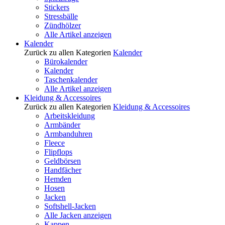
Stickers
Stressbälle
Zündhölzer
Alle Artikel anzeigen
Kalender
Zurück zu allen Kategorien
Kalender
Bürokalender
Kalender
Taschenkalender
Alle Artikel anzeigen
Kleidung & Accessoires
Zurück zu allen Kategorien
Kleidung & Accessoires
Arbeitskleidung
Armbänder
Armbanduhren
Fleece
Flipflops
Geldbörsen
Handfächer
Hemden
Hosen
Jacken
Softshell-Jacken
Alle Jacken anzeigen
Kappen