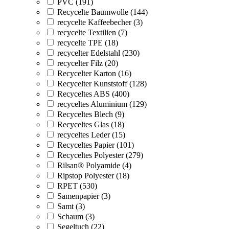
PVC (191)
Recycelte Baumwolle (144)
recycelte Kaffeebecher (3)
recycelte Textilien (7)
recycelte TPE (18)
recycelter Edelstahl (230)
recycelter Filz (20)
Recycelter Karton (16)
Recycelter Kunststoff (128)
Recyceltes ABS (400)
recyceltes Aluminium (129)
Recyceltes Blech (9)
Recyceltes Glas (18)
recyceltes Leder (15)
Recyceltes Papier (101)
Recyceltes Polyester (279)
Rilsan® Polyamide (4)
Ripstop Polyester (18)
RPET (530)
Samenpapier (3)
Samt (3)
Schaum (3)
Segeltuch (22)