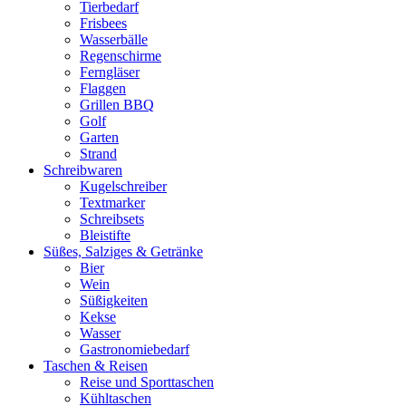
Tierbedarf
Frisbees
Wasserbälle
Regenschirme
Ferngläser
Flaggen
Grillen BBQ
Golf
Garten
Strand
Schreibwaren
Kugelschreiber
Textmarker
Schreibsets
Bleistifte
Süßes, Salziges & Getränke
Bier
Wein
Süßigkeiten
Kekse
Wasser
Gastronomiebedarf
Taschen & Reisen
Reise und Sporttaschen
Kühltaschen