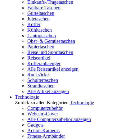
Einkaufs-/Tragetaschen
Faltbare Taschen
Gürteltaschen
Jutetaschen
Koffer
Kühltaschen
Laptoptaschen
Obst- & Gemüsetaschen
Papiertaschen
Reise und Sporttaschen
Reiseartikel
Kofferanhaenger
Alle Reiseartikel anzeigen
Rucksäcke
Schultertaschen
Strandtaschen
Alle Artikel anzeigen
Technologie
Zurück zu allen Kategorien
Technologie
Computerzubehör
Webcam-Cover
Alle Computerzubehör anzeigen
Gadgets
Action-Kameras
Fitness-Armbänder