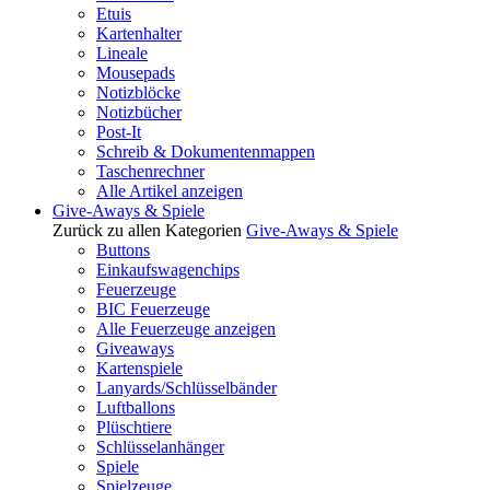
Etuis
Kartenhalter
Lineale
Mousepads
Notizblöcke
Notizbücher
Post-It
Schreib & Dokumentenmappen
Taschenrechner
Alle Artikel anzeigen
Give-Aways & Spiele
Zurück zu allen Kategorien
Give-Aways & Spiele
Buttons
Einkaufswagenchips
Feuerzeuge
BIC Feuerzeuge
Alle Feuerzeuge anzeigen
Giveaways
Kartenspiele
Lanyards/Schlüsselbänder
Luftballons
Plüschtiere
Schlüsselanhänger
Spiele
Spielzeuge