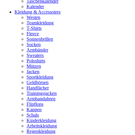
Taschenkalender
Kalender
Kleidung & Accessoires
Westen
Teamkleidung
T-Shirts
Fleece
Sonnenbrillen
Socken
Armbänder
Sweaters
Poloshirts
Mützen
Jacken
Sportkleidung
Geldbörsen
Handfächer
Trainingsjacken
Armbanduhren
Flipflops
Kappen
Schals
Kinderkleidung
Arbeitskleidung
Regenkleidung