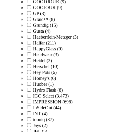
GOODJOUR (9)
GOOJOUR (9)
GP (3)
Graid™ (8)
Grundig (15)
Gusta (4)
Haeberrlein-Metzger (3)
Halfar (211)
HappyGlass (9)
Headwear (3)
Heidel (2)
Herschel (10)
Hey Pots (6)
Homey's (6)
Huober (1)
Hydro Flask (8)
IGO Select (3.473)
IMPRESSION (698)
InSideOut (44)
INT (4)
iqoniq (37)
Jays (2)
JBL (5)