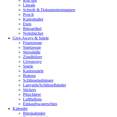
Roll ups
Lineale
Schreib & Dokumentenmappen
Post-It
Kartenhalter
Etuis
Büroartikel
Notizbücher
Give-Aways & Spiele
Feuerzeuge
Spielzeuge
Stressbälle
Zündhölzer
Giveaways
Spiele
Kartenspiele
Buttons
Schlüsselanhänger
Lanyards/Schlüsselbänder
Stickers
Plüschtiere
Luftballons
Einkaufswagenchips
Kalender
Bürokalender