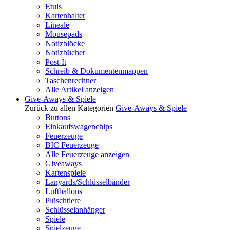
Etuis
Kartenhalter
Lineale
Mousepads
Notizblöcke
Notizbücher
Post-It
Schreib & Dokumentenmappen
Taschenrechner
Alle Artikel anzeigen
Give-Aways & Spiele
Zurück zu allen Kategorien
Give-Aways & Spiele
Buttons
Einkaufswagenchips
Feuerzeuge
BIC Feuerzeuge
Alle Feuerzeuge anzeigen
Giveaways
Kartenspiele
Lanyards/Schlüsselbänder
Luftballons
Plüschtiere
Schlüsselanhänger
Spiele
Spielzeuge