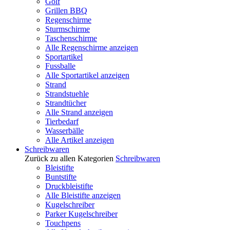
Golf
Grillen BBQ
Regenschirme
Sturmschirme
Taschenschirme
Alle Regenschirme anzeigen
Sportartikel
Fussballe
Alle Sportartikel anzeigen
Strand
Strandstuehle
Strandtücher
Alle Strand anzeigen
Tierbedarf
Wasserbälle
Alle Artikel anzeigen
Schreibwaren
Zurück zu allen Kategorien
Schreibwaren
Bleistifte
Buntstifte
Druckbleistifte
Alle Bleistifte anzeigen
Kugelschreiber
Parker Kugelschreiber
Touchpens