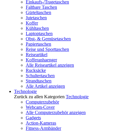
Einkaufs-/Tragetaschen
Faltbare Taschen
Gürteltaschen
Jutetaschen
Koffer
Kühltaschen
Laptoptaschen
Obst- & Gemüsetaschen
Papiertaschen
Reise und Sporttaschen
Reiseartikel
Kofferanhaenger
Alle Reiseartikel anzeigen
Rucksäcke
Schultertaschen
Strandtaschen
Alle Artikel anzeigen
Technologie
Zurück zu allen Kategorien
Technologie
Computerzubehör
Webcam-Cover
Alle Computerzubehör anzeigen
Gadgets
Action-Kameras
Fitness-Armbänder