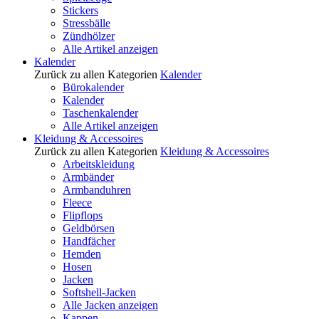
Stickers
Stressbälle
Zündhölzer
Alle Artikel anzeigen
Kalender
Zurück zu allen Kategorien
Kalender
Bürokalender
Kalender
Taschenkalender
Alle Artikel anzeigen
Kleidung & Accessoires
Zurück zu allen Kategorien
Kleidung & Accessoires
Arbeitskleidung
Armbänder
Armbanduhren
Fleece
Flipflops
Geldbörsen
Handfächer
Hemden
Hosen
Jacken
Softshell-Jacken
Alle Jacken anzeigen
Kappen