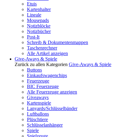
Etuis
Kartenhalter
Lineale
Mousepads
Notizblöcke
Notizbücher
Post-It
Schreib & Dokumentenmappen
Taschenrechner
Alle Artikel anzeigen
Give-Aways & Spiele
Zurück zu allen Kategorien
Give-Aways & Spiele
Buttons
Einkaufswagenchips
Feuerzeuge
BIC Feuerzeuge
Alle Feuerzeuge anzeigen
Giveaways
Kartenspiele
Lanyards/Schlüsselbänder
Luftballons
Plüschtiere
Schlüsselanhänger
Spiele
Spielzeuge