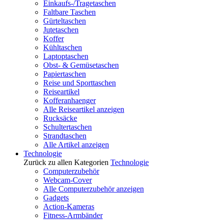
Einkaufs-/Tragetaschen
Faltbare Taschen
Gürteltaschen
Jutetaschen
Koffer
Kühltaschen
Laptoptaschen
Obst- & Gemüsetaschen
Papiertaschen
Reise und Sporttaschen
Reiseartikel
Kofferanhaenger
Alle Reiseartikel anzeigen
Rucksäcke
Schultertaschen
Strandtaschen
Alle Artikel anzeigen
Technologie
Zurück zu allen Kategorien
Technologie
Computerzubehör
Webcam-Cover
Alle Computerzubehör anzeigen
Gadgets
Action-Kameras
Fitness-Armbänder