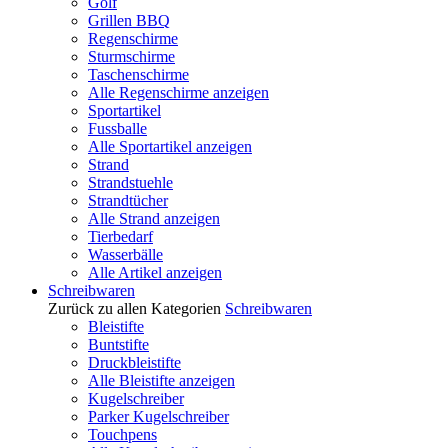
Golf
Grillen BBQ
Regenschirme
Sturmschirme
Taschenschirme
Alle Regenschirme anzeigen
Sportartikel
Fussballe
Alle Sportartikel anzeigen
Strand
Strandstuehle
Strandtücher
Alle Strand anzeigen
Tierbedarf
Wasserbälle
Alle Artikel anzeigen
Schreibwaren
Zurück zu allen Kategorien
Schreibwaren
Bleistifte
Buntstifte
Druckbleistifte
Alle Bleistifte anzeigen
Kugelschreiber
Parker Kugelschreiber
Touchpens